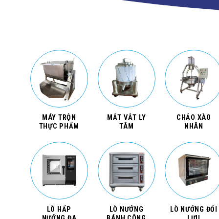
MÁY TRỘN
MẮT VẮT LY
CHẢO XÀO
THỰC PHẨM
TÂM
NHÂN
LÒ HẤP
LÒ NƯỚNG
LÒ NƯỚNG ĐỐI
NƯỚNG ĐA
BÁNH CÔNG
LƯU