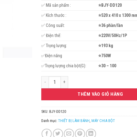
65.299.000VN
✅ Mã sản phẩm :
⭐BJY-DD120
✅ Kích thước :
⭐520 x 410 x 1300 m
✅ Công suất:
⭐36 phần/lần
✅ Điện thế:
⭐220V/50Hz/1P
✅ Trọng lượng:
⭐193 kg
✅Điện năng
⭐750W
✅Trọng lượng chia bột(G):
⭐30 – 100
Máy chia bột BJY-DD120 tự động Berjaya số lượng
THÊM VÀO GIỎ HÀNG
SKU:
BJY-DD120
Danh mục:
THIẾT BỊ LÀM BÁNH
,
MÁY CHIA BỘT