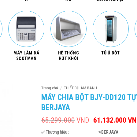
MÁY LÀM ĐÁ
HỆ THỐNG
TỦ Ủ BỘT
SCOTMAN
HÚT KHÓI
Trang chủ
/
THIẾT BỊ LÀM BÁNH
MÁY CHIA BỘT BJY-DD120 T
BERJAYA
65.299.000
VND
Giá
61.132.000
VN
gốc
✅ Thương hiệu :
⭐BERJAYA
là: