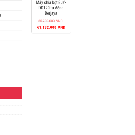
Máy chia bột BJY-
D.
là:
DD120 tự động
61.132.000VND.
Berjaya
m
65.299.000
VND
Giá
Giá
61.132.000
VND
gốc
hiện
là:
tại
65.299.000VND.
là:
61.132.000VND.