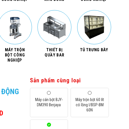
MÁY TRỘN
THIẾT BỊ
TỦ TRƯNG BÀY
BỘT CÔNG
QUẦY BAR
NGHIỆP
Sản phẩm cùng loại
Ự ĐỘNG
Máy cán bột BJY-
Máy trộn bột 60 lít
DM390 Berjaya
có lồng I/BSP-BM
60N
D
Giá
hiện
tại