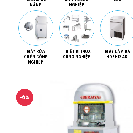
NĂNG
NGHIỆP
MÁY RỬA
THIẾT BỊ INOX
MÁY LÀM ĐÁ
CHÉN CÔNG
CÔNG NGHIỆP
HOSHIZAKI
NGHIỆP
-6%