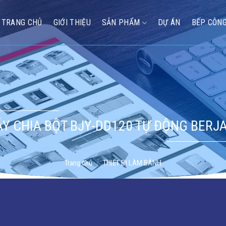
TRANG CHỦ
GIỚI THIỆU
SẢN PHẨM
DỰ ÁN
BẾP CÔNG
Y CHIA BỘT BJY-DD120 TỰ ĐỘNG BERJ
Trang chủ
/
THIẾT BỊ LÀM BÁNH