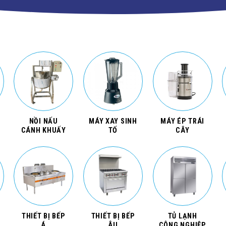
NỒI NẤU
MÁY XAY SINH
MÁY ÉP TRÁI
CÁNH KHUẤY
TỐ
CÂY
THIẾT BỊ BẾP
THIẾT BỊ BẾP
TỦ LẠNH
Á
ÂU
CÔNG NGHIỆP