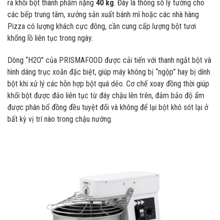
ra khối bột thành phẩm nặng
40 kg
. Đây là thông số lý tưởng cho
các bếp trung tâm, xưởng sản xuất bánh mì hoặc các nhà hàng
Pizza có lượng khách cực đông, cần cung cấp lượng bột tươi
khổng lồ liên tục trong ngày.
Dòng “H2O” của PRISMAFOOD được cải tiến với thanh ngắt bột và
hình dáng trục xoắn đặc biệt, giúp máy không bị “ngộp” hay bị dính
bột khi xử lý các hỗn hợp bột quá dẻo. Cơ chế xoay đồng thời giúp
khối bột được đảo liên tục từ đáy chậu lên trên, đảm bảo độ ẩm
được phân bổ đồng đều tuyệt đối và không để lại bột khô sót lại ở
bất kỳ vị trí nào trong chậu nướng.