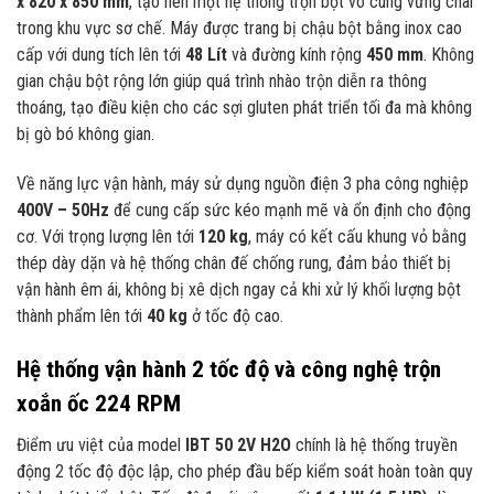
x 820 x 850 mm
, tạo nên một hệ thống trộn bột vô cùng vững chãi
trong khu vực sơ chế. Máy được trang bị chậu bột bằng inox cao
cấp với dung tích lên tới
48 Lít
và đường kính rộng
450 mm
. Không
gian chậu bột rộng lớn giúp quá trình nhào trộn diễn ra thông
thoáng, tạo điều kiện cho các sợi gluten phát triển tối đa mà không
bị gò bó không gian.
Về năng lực vận hành, máy sử dụng nguồn điện 3 pha công nghiệp
400V – 50Hz
để cung cấp sức kéo mạnh mẽ và ổn định cho động
cơ. Với trọng lượng lên tới
120 kg
, máy có kết cấu khung vỏ bằng
thép dày dặn và hệ thống chân đế chống rung, đảm bảo thiết bị
vận hành êm ái, không bị xê dịch ngay cả khi xử lý khối lượng bột
thành phẩm lên tới
40 kg
ở tốc độ cao.
Hệ thống vận hành 2 tốc độ và công nghệ trộn
xoắn ốc 224 RPM
Điểm ưu việt của model
IBT 50 2V H2O
chính là hệ thống truyền
động 2 tốc độ độc lập, cho phép đầu bếp kiểm soát hoàn toàn quy