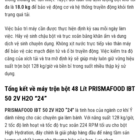
đa là
18.0 kg
để bảo vệ động cơ và hệ thống truyền động khỏi tình
trạng quá tải.
Việc bảo trì máy cần được thực hiện định kỳ sau mỗi ngày làm
việc. Hãy vệ sinh chậu bột và trục xoắn bằng khăn ẩm và dung
dịch vệ sinh chuyên dụng. Không xịt nước trực tiếp vào thân máy
để bảo vệ các mạch điện tử và ổ bi truyền động. Việc kiểm tra độ
căng của xích tải và tra mỡ định kỳ sẽ giúp máy luôn giữ vững hiệu
suất trộn bột 128 kg/giờ và bền bỉ trong suốt nhiều thập kỷ sử
dụng.
Tổng kết về máy trộn bột 48 Lít PRISMAFOOD IBT
50 2V H2O “24”
PRISMAFOOD IBT 50 2V H2O “24”
là tinh hoa của ngành cơ khí Ý
dành riêng cho các chuyên gia làm bánh. Với năng suất 128 kg/giờ,
2 tốc độ linh hoạt và tốc độ trục xoắn 224 RPM tối ưu cho bột
High Hydration, đây chính là giải pháp hàng đầu để nâng tầm sản