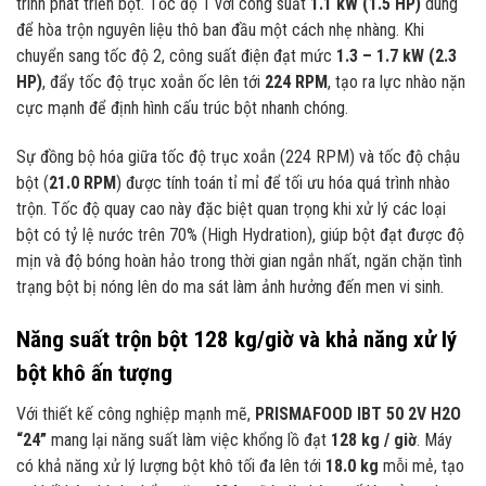
trình phát triển bột. Tốc độ 1 với công suất
1.1 kW (1.5 HP)
dùng
để hòa trộn nguyên liệu thô ban đầu một cách nhẹ nhàng. Khi
chuyển sang tốc độ 2, công suất điện đạt mức
1.3 – 1.7 kW (2.3
HP)
, đẩy tốc độ trục xoắn ốc lên tới
224 RPM
, tạo ra lực nhào nặn
cực mạnh để định hình cấu trúc bột nhanh chóng.
Sự đồng bộ hóa giữa tốc độ trục xoắn (224 RPM) và tốc độ chậu
bột (
21.0 RPM
) được tính toán tỉ mỉ để tối ưu hóa quá trình nhào
trộn. Tốc độ quay cao này đặc biệt quan trọng khi xử lý các loại
bột có tỷ lệ nước trên 70% (High Hydration), giúp bột đạt được độ
mịn và độ bóng hoàn hảo trong thời gian ngắn nhất, ngăn chặn tình
trạng bột bị nóng lên do ma sát làm ảnh hưởng đến men vi sinh.
Năng suất trộn bột 128 kg/giờ và khả năng xử lý
bột khô ấn tượng
Với thiết kế công nghiệp mạnh mẽ,
PRISMAFOOD IBT 50 2V H2O
“24”
mang lại năng suất làm việc khổng lồ đạt
128 kg / giờ
. Máy
có khả năng xử lý lượng bột khô tối đa lên tới
18.0 kg
mỗi mẻ, tạo