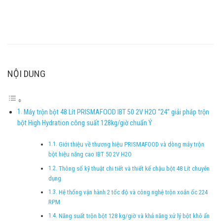
NỘI DUNG
Máy trộn bột 48 Lít PRISMAFOOD IBT 50 2V H2O “24” giải pháp trộn
bột High Hydration công suất 128kg/giờ chuẩn Ý
Giới thiệu về thương hiệu PRISMAFOOD và dòng máy trộn
bột hiệu năng cao IBT 50 2V H2O
Thông số kỹ thuật chi tiết và thiết kế chậu bột 48 Lít chuyên
dụng
Hệ thống vận hành 2 tốc độ và công nghệ trộn xoắn ốc 224
RPM
Năng suất trộn bột 128 kg/giờ và khả năng xử lý bột khô ấn