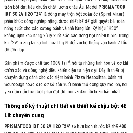
trộn bột đạt tiêu chuẩn chất lượng châu Âu. Model
PRISMAFOOD
IBT 50 2V H2O “24”
là dòng máy trộn bột xoắn ốc (Spiral Mixer)
phân khúc công nghiệp nặng, được thiết kế để giải quyết bài toán
năng suất cho các xưởng bánh và nhà hàng lớn. Ký hiệu “H2O”
khẳng định khả năng xử lý xuất sắc các dòng bột nhiều nước, trong
khi “2V” mang lại sự linh hoạt tuyệt đối với hệ thống vận hành 2 tốc
độ độc lập.
Sản phẩm được chế tác 100% tại Ý, hội tụ những tinh hoa về cơ khí
chính xác và công nghệ điều khiển điện tử hiện đại. Đây là thiết bị
chuyên dụng dành cho các tiệm bánh Pizza Neapolitan, bánh mì
Sourdough hoặc các cơ sở sản xuất bánh thủ công quy mô lớn, nơi
yêu cầu cấu trúc bột phải đạt độ mịn và đàn hồi hoàn hảo nhất.
Thông số kỹ thuật chi tiết và thiết kế chậu bột 48
Lít chuyên dụng
PRISMAFOOD IBT 50 2V H2O “24”
sở hữu kích thước bề thế
480