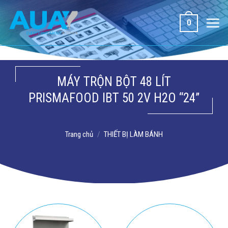
Bỏ
qua
0
nội
dung
MÁY TRỘN BỘT 48 LÍT
PRISMAFOOD IBT 50 2V H2O “24”
Trang chủ
/
THIẾT BỊ LÀM BÁNH