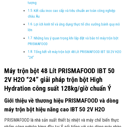
tượng
Kết cấu inox cao cấp và tiêu chuẩn an toàn công nghiệp
châu Âu
Lợi ích kinh tế và ứng dụng thực tế cho xưởng bánh quy mô
lớn
Những lưu ý quan trọng khi lắp đặt và bảo trì máy trộn bột
PRISMAFOOD
Tổng kết về máy trộn bột 48 Lít PRISMAFOOD IBT 50 2V H2O
“24”
Máy trộn bột 48 Lít PRISMAFOOD IBT 50
2V H2O “24” giải pháp trộn bột High
Hydration công suất 128kg/giờ chuẩn Ý
Giới thiệu về thương hiệu PRISMAFOOD và dòng
máy trộn bột hiệu năng cao IBT 50 2V H2O
PRISMAFOOD là nhà sản xuất thiết bị nhiệt và máy chế biến thực
phẩm công nghiệp hàng đầu tại Ý, nổi tiếng với các dòng máy nhào