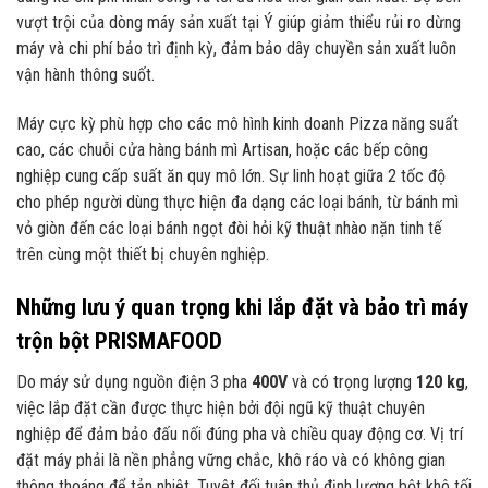
vượt trội của dòng máy sản xuất tại Ý giúp giảm thiểu rủi ro dừng
máy và chi phí bảo trì định kỳ, đảm bảo dây chuyền sản xuất luôn
vận hành thông suốt.
Máy cực kỳ phù hợp cho các mô hình kinh doanh Pizza năng suất
cao, các chuỗi cửa hàng bánh mì Artisan, hoặc các bếp công
nghiệp cung cấp suất ăn quy mô lớn. Sự linh hoạt giữa 2 tốc độ
cho phép người dùng thực hiện đa dạng các loại bánh, từ bánh mì
vỏ giòn đến các loại bánh ngọt đòi hỏi kỹ thuật nhào nặn tinh tế
trên cùng một thiết bị chuyên nghiệp.
Những lưu ý quan trọng khi lắp đặt và bảo trì máy
trộn bột PRISMAFOOD
Do máy sử dụng nguồn điện 3 pha
400V
và có trọng lượng
120 kg
,
việc lắp đặt cần được thực hiện bởi đội ngũ kỹ thuật chuyên
nghiệp để đảm bảo đấu nối đúng pha và chiều quay động cơ. Vị trí
đặt máy phải là nền phẳng vững chắc, khô ráo và có không gian
thông thoáng để tản nhiệt. Tuyệt đối tuân thủ định lượng bột khô tối