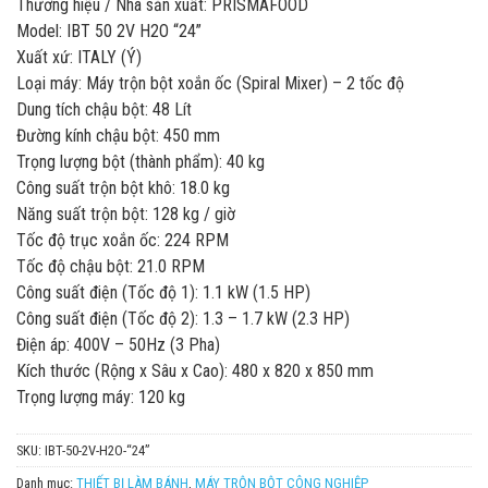
Thương hiệu / Nhà sản xuất: PRISMAFOOD
Model: IBT 50 2V H2O “24”
Xuất xứ: ITALY (Ý)
Loại máy: Máy trộn bột xoắn ốc (Spiral Mixer) – 2 tốc độ
Dung tích chậu bột: 48 Lít
Đường kính chậu bột: 450 mm
Trọng lượng bột (thành phẩm): 40 kg
Công suất trộn bột khô: 18.0 kg
Năng suất trộn bột: 128 kg / giờ
Tốc độ trục xoắn ốc: 224 RPM
Tốc độ chậu bột: 21.0 RPM
Công suất điện (Tốc độ 1): 1.1 kW (1.5 HP)
Công suất điện (Tốc độ 2): 1.3 – 1.7 kW (2.3 HP)
Điện áp: 400V – 50Hz (3 Pha)
Kích thước (Rộng x Sâu x Cao): 480 x 820 x 850 mm
Trọng lượng máy: 120 kg
SKU:
IBT-50-2V-H2O-“24”
Danh mục:
THIẾT BỊ LÀM BÁNH
,
MÁY TRỘN BỘT CÔNG NGHIỆP