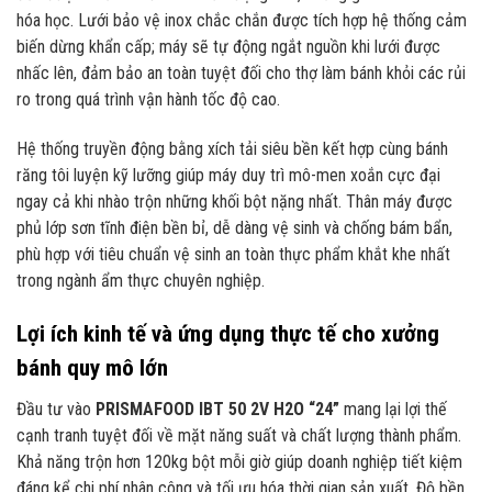
hóa học. Lưới bảo vệ inox chắc chắn được tích hợp hệ thống cảm
biến dừng khẩn cấp; máy sẽ tự động ngắt nguồn khi lưới được
nhấc lên, đảm bảo an toàn tuyệt đối cho thợ làm bánh khỏi các rủi
ro trong quá trình vận hành tốc độ cao.
Hệ thống truyền động bằng xích tải siêu bền kết hợp cùng bánh
răng tôi luyện kỹ lưỡng giúp máy duy trì mô-men xoắn cực đại
ngay cả khi nhào trộn những khối bột nặng nhất. Thân máy được
phủ lớp sơn tĩnh điện bền bỉ, dễ dàng vệ sinh và chống bám bẩn,
phù hợp với tiêu chuẩn vệ sinh an toàn thực phẩm khắt khe nhất
trong ngành ẩm thực chuyên nghiệp.
Lợi ích kinh tế và ứng dụng thực tế cho xưởng
bánh quy mô lớn
Đầu tư vào
PRISMAFOOD IBT 50 2V H2O “24”
mang lại lợi thế
cạnh tranh tuyệt đối về mặt năng suất và chất lượng thành phẩm.
Khả năng trộn hơn 120kg bột mỗi giờ giúp doanh nghiệp tiết kiệm
đáng kể chi phí nhân công và tối ưu hóa thời gian sản xuất. Độ bền