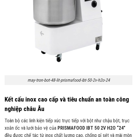
may-tron-bot-48-lit-prismafood-ibt-50-2v-h2o-24
Kết cấu inox cao cấp và tiêu chuẩn an toàn công
nghiệp châu Âu
Toàn bộ các linh kiện tiếp xúc trực tiếp với bột như chậu bột, trục
xoắn ốc và lưới bảo vệ của
PRISMAFOOD IBT 50 2V H2O “24”
đều được chế tác từ inox chất lượng cao, chống gỉ sét và mài mòn