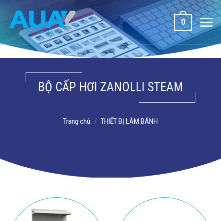
Bỏ
qua
0
nội
dung
BỘ CẤP HƠI ZANOLLI STEAM
Trang chủ
/
THIẾT BỊ LÀM BÁNH