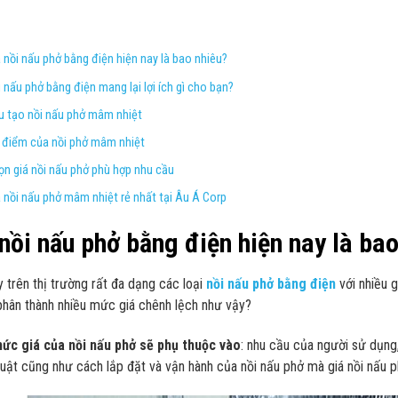
á nồi nấu phở bằng điện hiện nay là bao nhiêu?
 nấu phở bằng điện mang lại lợi ích gì cho bạn?
u tạo nồi nấu phở mâm nhiệt
 điểm của nồi phở mâm nhiệt
ọn giá nồi nấu phở phù hợp nhu cầu
á nồi nấu phở mâm nhiệt rẻ nhất tại Âu Á Corp
nồi nấu phở bằng điện hiện nay là bao
y trên thị trường rất đa dạng các loại
nồi nấu phở bằng điện
với nhiều g
 phân thành nhiều mức giá chênh lệch như vậy?
mức giá của nồi nấu phở sẽ phụ thuộc vào
: nhu cầu của người sử dụng,
huật cũng như cách lắp đặt và vận hành của nồi nấu phở mà giá nồi nấu 