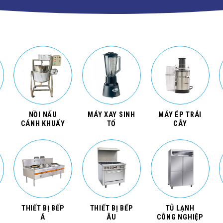
NỒI NẤU
MÁY XAY SINH
MÁY ÉP TRÁI
CÁNH KHUẤY
TỐ
CÂY
THIẾT BỊ BẾP
THIẾT BỊ BẾP
TỦ LẠNH
Á
ÂU
CÔNG NGHIỆP