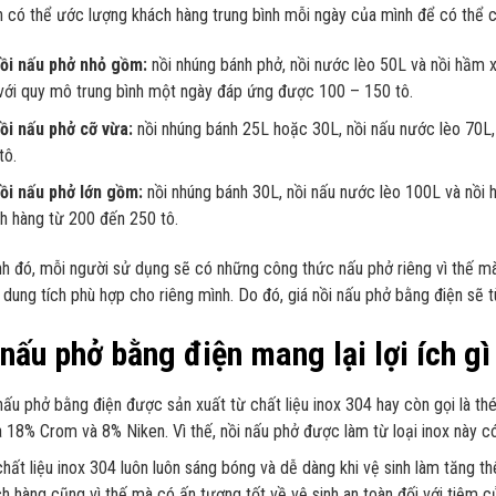
ạn có thể ước lượng khách hàng trung bình mỗi ngày của mình để có thể c
ồi nấu phở nhỏ gồm:
nồi nhúng bánh phở, nồi nước lèo 50L và nồi hầm x
với quy mô trung bình một ngày đáp ứng được 100 – 150 tô.
ồi nấu phở cỡ vừa:
nồi nhúng bánh 25L hoặc 30L, nồi nấu nước lèo 70L
tô.
ồi nấu phở lớn gồm:
nồi nhúng bánh 30L, nồi nấu nước lèo 100L và nồi
h hàng từ 200 đến 250 tô.
h đó, mỗi người sử dụng sẽ có những công thức nấu phở riêng vì thế mà 
 dung tích phù hợp cho riêng mình. Do đó, giá nồi nấu phở bằng điện sẽ 
nấu phở bằng điện mang lại lợi ích gì
nấu phở bằng điện được sản xuất từ chất liệu inox 304 hay còn gọi là th
 18% Crom và 8% Niken. Vì thế, nồi nấu phở được làm từ loại inox này c
chất liệu inox 304 luôn luôn sáng bóng và dễ dàng khi vệ sinh làm tăng 
h hàng cũng vì thế mà có ấn tượng tốt về vệ sinh an toàn đối với tiệm c