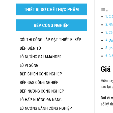
THIẾT BỊ SƠ CHẾ THỰC PHẨM
Gi
Nồi
BẾP CÔNG NGHIỆP
Cấ
GÓI THI CÔNG LẮP ĐẶT THIẾT BỊ BẾP
Ưu
BẾP ĐIỆN TỪ
Ch
Gi
LÒ NƯỚNG SALAMANDER
LÒ VI SÓNG
Giá 
BẾP CHIÊN CÔNG NGHIỆP
Hiện na
BẾP GAS CÔNG NGHIỆP
sao lại
BẾP NƯỚNG CÔNG NGHIỆP
Bởi vì 
LÒ HẤP NƯỚNG ĐA NĂNG
số kỹ t
LÒ NƯỚNG BÁNH CÔNG NGHIỆP