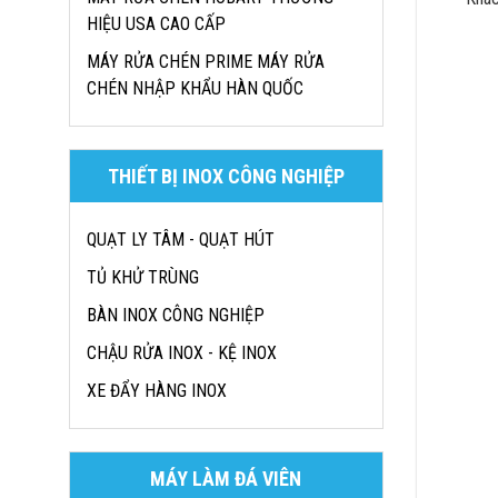
HIỆU USA CAO CẤP
MÁY RỬA CHÉN PRIME MÁY RỬA
CHÉN NHẬP KHẨU HÀN QUỐC
THIẾT BỊ INOX CÔNG NGHIỆP
QUẠT LY TÂM - QUẠT HÚT
TỦ KHỬ TRÙNG
BÀN INOX CÔNG NGHIỆP
CHẬU RỬA INOX - KỆ INOX
XE ĐẨY HÀNG INOX
MÁY LÀM ĐÁ VIÊN