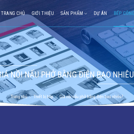
TRANG CHỦ
GIỚI THIỆU
SẢN PHẨM
DỰ ÁN
BẾP CÔNG
GIÁ NỒI NẤU PHỞ BẰNG ĐIỆN BAO NHIÊU
Trang chủ
/
Thiết bị bếp
/
Giá nồi nấu phở bằng điện bao nhiêu?