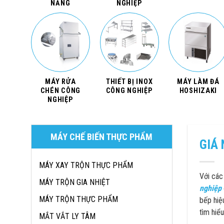
NĂNG
NGHIỆP
MÁY RỬA
THIẾT BỊ INOX
MÁY LÀM ĐÁ
CHÉN CÔNG
CÔNG NGHIỆP
HOSHIZAKI
NGHIỆP
MÁY CHẾ BIẾN THỰC PHẨM
GIÁ 
MÁY XAY TRỘN THỰC PHẨM
Với các
MÁY TRỘN GIA NHIỆT
nghiệp
MÁY TRỘN THỰC PHẨM
bếp hiệ
tìm hiể
MẮT VẮT LY TÂM