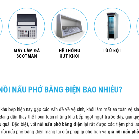
MÁY LÀM ĐÁ
HỆ THỐNG
TỦ Ủ BỘT
SCOTMAN
HÚT KHÓI
NỒI NẤU PHỞ BẰNG ĐIỆN BAO NHIÊU?
 khu bếp hiện nay gặp các vấn đề về vệ sinh, khói làm mất an toàn vệ si
đang dần thay thế hoàn toàn những khu bếp ngột ngạt trước đây, giải q
u quả. Đặc biệt,
với
nồi nấu phở bằng điện
lại rất được các tiệm phở ưa
u nồi nấu phở bằng điện mang lại giải pháp gì cho bạn và
giá nồi nấu ph