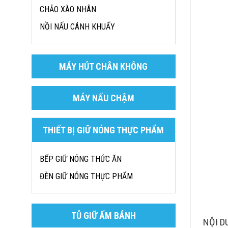
CHẢO XÀO NHÂN
NỒI NẤU CÁNH KHUẤY
MÁY HÚT CHÂN KHÔNG
MÁY NẤU CHẬM
THIẾT BỊ GIỮ NÓNG THỰC PHẨM
BẾP GIỮ NÓNG THỨC ĂN
ĐÈN GIỮ NÓNG THỰC PHẨM
TỦ GIỮ ẤM BÁNH
NỘI D