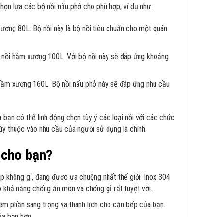
họn lựa các bộ nồi nấu phở cho phù hợp, ví dụ như:
ương 80L. Bộ nồi này là bộ nồi tiêu chuẩn cho một quán
, nồi hầm xương 100L. Với bộ nồi này sẽ đáp ứng khoảng
 hầm xương 160L. Bộ nồi nấu phở này sẽ đáp ứng nhu cầu
bạn có thể linh động chọn tùy ý các loại nồi với các chức
tùy thuộc vào nhu cầu của người sử dụng là chính.
 cho bạn?
ép không gỉ, đang được ưa chuộng nhất thế giới. Inox 304
ó khả năng chống ăn mòn và chống gỉ rất tuyệt vời.
thêm phần sang trọng và thanh lịch cho căn bếp của bạn.
ủa bạn hơn.