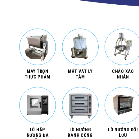
MÁY TRỘN
MẮT VẮT LY
CHẢO XÀO
THỰC PHẨM
TÂM
NHÂN
LÒ HẤP
LÒ NƯỚNG
LÒ NƯỚNG ĐỐI
NƯỚNG ĐA
BÁNH CÔNG
LƯU