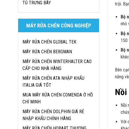
TỦ TRƯNG BÀY
trội. B
Bộ n
nhỏ 
MÁY RỬA CHÉN CÔNG NGHIỆP
Bộ n
150 
MÁY RỬA CHÉN GLOBAL TEK
Bộ n
MÁY RỬA CHÉN BERGMAN
khác
MÁY RỬA CHÉN WINTERHALTER CAO
CẤP CHO NHÀ HÀNG
Bên cạn
năng và
MÁY RỬA CHÉN ATA NHẬP KHẨU
ITALIA GIÁ TỐT
Nồi 
MUA MÁY RỬA CHÉN COMENDA Ở HỒ
CHÍ MINH
Nồi 
MÁY RỬA CHÉN DOLPHIN GIÁ RẺ
chứa
NHẬP KHẨU CHÍNH HÃNG
Với 
MÁY RỬA CHÉN HOBART THƯƠNG
Khác