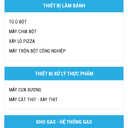
THIẾT BỊ LÀM BÁNH
TỦ Ủ BỘT
MÁY CHIA BỘT
XÂY LÒ PIZZA
MÁY TRỘN BỘT CÔNG NGHIỆP
THIẾT BỊ XỬ LÝ THỰC PHẨM
MÁY CƯA XƯƠNG
MÁY CẮT THỊT - XAY THỊT
KHO GAS - HỆ THỐNG GAS