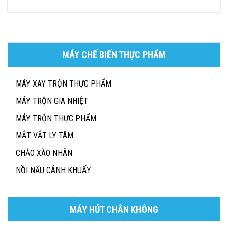
MÁY CHẾ BIẾN THỰC PHẨM
MÁY XAY TRỘN THỰC PHẨM
MÁY TRỘN GIA NHIỆT
MÁY TRỘN THỰC PHẨM
MẮT VẮT LY TÂM
CHẢO XÀO NHÂN
NỒI NẤU CÁNH KHUẤY
MÁY HÚT CHÂN KHÔNG