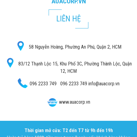
AUACORP.VN
LIÊN HỆ
58 Nguyễn Hoàng, Phường An Phú, Quận 2, HCM
83/12 Thạnh Lộc 15, Khu Phố 3C, Phường Thành Lộc, Quận
12, HCM
096 2233 749
096 2233 749
info@auacorp.vn
www.auacorp.vn
Thời gian mở cửa: T2 đến T7 từ 9h đến 19h