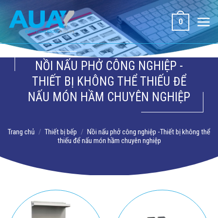
Bỏ
qua
0
nội
dung
NỒI NẤU PHỞ CÔNG NGHIỆP -
THIẾT BỊ KHÔNG THỂ THIẾU ĐỂ
NẤU MÓN HẦM CHUYÊN NGHIỆP
Trang chủ
/
Thiết bị bếp
/
Nồi nấu phở công nghiệp -Thiết bị không thể
thiếu để nấu món hầm chuyên nghiệp