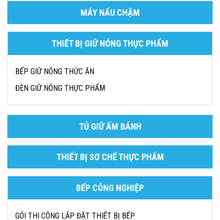
MÁY NẤU CHẬM
THIẾT BỊ GIỮ NÓNG THỰC PHẨM
BẾP GIỮ NÓNG THỨC ĂN
ĐÈN GIỮ NÓNG THỰC PHẨM
TỦ GIỮ ẤM BÁNH
THIẾT BỊ SƠ CHẾ THỰC PHẨM
BẾP CÔNG NGHIỆP
GÓI THI CÔNG LẮP ĐẶT THIẾT BỊ BẾP