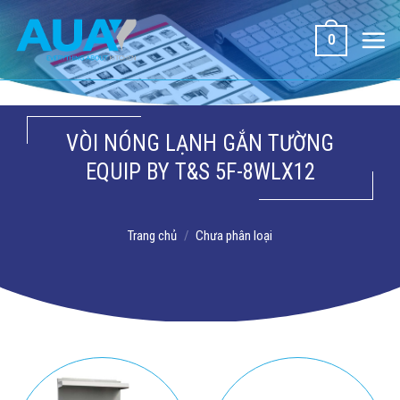
Bỏ
qua
0
nội
dung
VÒI NÓNG LẠNH GẮN TƯỜNG
EQUIP BY T&S 5F-8WLX12
Trang chủ
/
Chưa phân loại