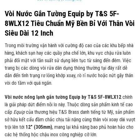
Vòi Nước Gắn Tường Equip by T&S 5F-
8WLX12 Tiêu Chuẩn Mỹ Bền Bỉ Với Thân Vòi
Siêu Dài 12 Inch
Trong môi trường vận hành với cường độ cao của các khu bếp nhà
hàng, khách sạn hay các quầy pha chế lớn, khu vực chậu rửa luôn
phải đối mặt với tần suất sử dụng liên tục từ sáng đến đêm. Việc
trang bị các dòng vòi rửa dân dụng thông thường tại đây rất dễ
dẫn đến tình trạng rơ lỏng khớp xoay, rò rỉ nước hoặc nứt gãy thân
vòi do tầm với quá ngắn.
Vòi nước nóng lạnh gắn tường Equip by T&S 5F-8WLX12
chính
là giải pháp dứt điểm nỗi lo này. Thuộc dòng sản phẩm kinh tế cao
cấp
Equip
của thương hiệu T&S Brass danh tiếng từ Mỹ, sản phẩm
sở hữu kết cấu đầm chắc chịu tải nặng cùng thân vòi xoay dài vượt
trội lên tới
12″ (305mm)
, mang lại khả năng bao phủ hoàn hảo cho
các hệ thống hộc chậu inox công nghiệp cỡ lớn.