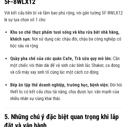
5F-8WLX12
Với kết cấu bền bỉ và tầm bao phủ rộng, vòi gắn tường 5F-8WLX12
là sự lựa chọn số 1 cho:
Khu sơ chế thực phẩm tươi sống và khu rửa bát nhà hàng,
khách sạn:
Nơi sử dụng các chậu đôi, chậu ba công nghiệp có
hộc sâu và rộng.
Quầy pha chế của các quán Cafe, Trà sữa quy mô lớn:
Cần
một chiếc vòi thân dài để vệ sinh các bình lắc Shaker, ca đong
và cối máy xay sinh tố cùng lúc một cách cơ động.
Bếp ăn tập thể doanh nghiệp, trường học, bệnh viện:
Đòi hỏi
thiết bị có kết cấu chịu tải nặng, chịu được lực vặn mạnh của
nhiều nhân sự cùng khai thác.
5. Những chú ý đặc biệt quan trọng khi lắp
đặt và vận hành