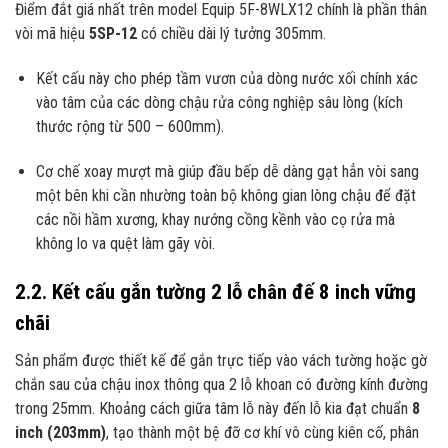
Điểm đắt giá nhất trên model Equip 5F-8WLX12 chính là phần thân
vòi mã hiệu
5SP-12
có chiều dài lý tưởng 305mm.
Kết cấu này cho phép tầm vươn của dòng nước xối chính xác
vào tâm của các dòng chậu rửa công nghiệp sâu lòng (kích
thước rộng từ 500 – 600mm).
Cơ chế xoay mượt mà giúp đầu bếp dễ dàng gạt hẳn vòi sang
một bên khi cần nhường toàn bộ không gian lòng chậu để đặt
các nồi hầm xương, khay nướng cồng kềnh vào cọ rửa mà
không lo va quệt làm gãy vòi.
2.2. Kết cấu gắn tường 2 lỗ chân đế 8 inch vững
chãi
Sản phẩm được thiết kế để gắn trực tiếp vào vách tường hoặc gờ
chắn sau của chậu inox thông qua 2 lỗ khoan có đường kính đường
trong 25mm. Khoảng cách giữa tâm lỗ này đến lỗ kia đạt chuẩn
8
inch (203mm)
, tạo thành một bệ đỡ cơ khí vô cùng kiên cố, phân