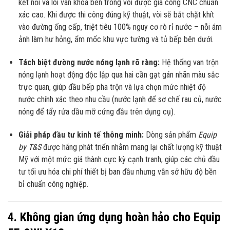
kết nối và lõi van khóa bên trong vòi được gia công CNC chuẩn
xác cao. Khi được thi công đúng kỹ thuật, vòi sẽ bắt chặt khít
vào đường ống cấp, triệt tiêu 100% nguy cơ rò rỉ nước – nỗi ám
ảnh làm hư hỏng, ẩm mốc khu vực tường và tủ bếp bên dưới.
Tách biệt đường nước nóng lạnh rõ ràng:
Hệ thống van trộn
nóng lạnh hoạt động độc lập qua hai cần gạt gán nhãn màu sắc
trực quan, giúp đầu bếp pha trộn và lựa chọn mức nhiệt độ
nước chính xác theo nhu cầu (nước lạnh để sơ chế rau củ, nước
nóng để tẩy rửa dầu mỡ cứng đầu trên dụng cụ).
Giải pháp đầu tư kinh tế thông minh:
Dòng sản phẩm
Equip
by T&S
được hãng phát triển nhằm mang lại chất lượng kỹ thuật
Mỹ với một mức giá thành cực kỳ cạnh tranh, giúp các chủ đầu
tư tối ưu hóa chi phí thiết bị ban đầu nhưng vẫn sở hữu độ bền
bỉ chuẩn công nghiệp.
4. Không gian ứng dụng hoàn hảo cho Equip