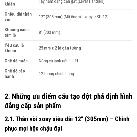
Tay nắm dạng cần gạt (Lever Handles)
khiển
Chiều dài thân
12″ (305 mm)
(Mã ống vòi xoay: 5SP-12)
vòi
Khoảng cách
8″ (203 mm)
tâm lỗ
Yêu cầu lỗ
25 mm x 2 lỗ gắn tường
khoan
Chế độ nước
Nóng và lạnh riêng biệt
Chế độ bảo
12 tháng chính hãng
hành
2. Những ưu điểm cấu tạo đột phá định hình
đẳng cấp sản phẩm
2.1. Thân vòi xoay siêu dài 12″ (305mm) – Chinh
phục mọi hộc chậu đại