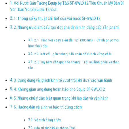
Vòi Nước Gắn Tường Equip by T&S 5F-8WLX12 Tiêu Chuẩn Mỹ Bền Bỉ
Với Thân Vòi Siêu Dài 12 Inch
1. Thông số kỹ thuật chi tiết của vòi nước 5F-8WLX12
2. Những ưu điểm cấu tạo đột phá định hình đẳng cấp sản phẩm
2.1. Thân vòi xoay siêu dài 12″ (305mm) – Chinh phục mọi
hộc chậu đại
2.2. Kết cấu gắn tường 2 lỗ chân đế 8 inch vững chãi
2.3. Tay nắm cần gạt nhẹ nhàng – Tối ưu hóa phản xạ thao
tác
3. Công dụng và lợi ích kinh tế vượt trội khi đưa vào vận hành
4. Không gian ứng dụng hoàn hảo cho Equip 5F-8WLX12
5. Những chú ý đặc biệt quan trọng khi lắp đặt và vận hành
6. Hướng dẫn vệ sinh và bảo trì đúng cách
Vệ sinh hàng ngày
Bảo trì định kỳ (6 tháng/lần)