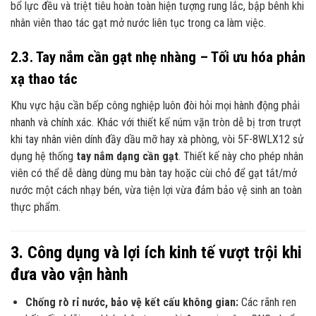
bổ lực đều và triệt tiêu hoàn toàn hiện tượng rung lắc, bập bênh khi
nhân viên thao tác gạt mở nước liên tục trong ca làm việc.
2.3. Tay nắm cần gạt nhẹ nhàng – Tối ưu hóa phản
xạ thao tác
Khu vực hậu cần bếp công nghiệp luôn đòi hỏi mọi hành động phải
nhanh và chính xác. Khác với thiết kế núm vặn tròn dễ bị trơn trượt
khi tay nhân viên dính đầy dầu mỡ hay xà phòng, vòi 5F-8WLX12 sử
dụng hệ thống
tay nắm dạng cần gạt
. Thiết kế này cho phép nhân
viên có thể dễ dàng dùng mu bàn tay hoặc cùi chỏ để gạt tắt/mở
nước một cách nhạy bén, vừa tiện lợi vừa đảm bảo vệ sinh an toàn
thực phẩm.
3. Công dụng và lợi ích kinh tế vượt trội khi
đưa vào vận hành
Chống rò rỉ nước, bảo vệ kết cấu không gian:
Các rãnh ren