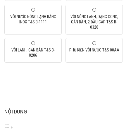
VÒI NƯỚC NÓNG LẠNH BẰNG
VÒI NÓNG LẠNH, DẠNG CONG,
INOX T&S B-1111
GẮN BÀN, 2 ĐẦU CẤP T&S B-
0320
VÒI LẠNH, GẮN BÀN T&S B-
PHỤ KIỆN VÒI NƯỚC T&S 00AA
0206
NỘI DUNG