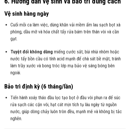
6. Hướng dẫn vệ sinh và bảo trì đúng cách
Vệ sinh hàng ngày
Cuối mỗi ca làm việc, dùng khăn vải mềm ẩm lau sạch bọt xà
phòng, dầu mỡ và hóa chất tẩy rửa bám trên thân vòi và cần
gạt.
Tuyệt đối không dùng
miếng cước sắt, bùi nhùi nhôm hoặc
nước tẩy bồn cầu có tính acid mạnh để chà sát bề mặt, tránh
làm trầy xước và bong tróc lớp mạ bảo vệ sáng bóng bên
ngoài.
Bảo trì định kỳ (6 tháng/lần)
Tiến hành xoáy tháo đầu lọc tạo bọt ở đầu vòi phun ra để súc
rửa sạch các cặn vôi, hạt cát mịn tích tụ lâu ngày từ nguồn
nước, giúp dòng chảy luôn tròn đều, mạnh mẽ và không bị tắc
nghẽn.