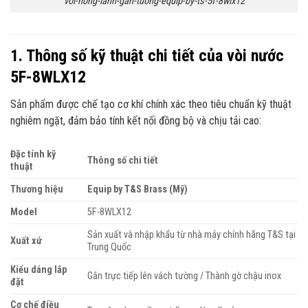
voi-nong-lanh-gan-tuong-equip-by-ts-5f-8wlx12
1. Thông số kỹ thuật chi tiết của vòi nước
5F-8WLX12
Sản phẩm được chế tạo cơ khí chính xác theo tiêu chuẩn kỹ thuật
nghiêm ngặt, đảm bảo tính kết nối đồng bộ và chịu tải cao:
Đặc tính kỹ
Thông số chi tiết
thuật
Thương hiệu
Equip by T&S Brass (Mỹ)
Model
5F-8WLX12
Sản xuất và nhập khẩu từ nhà máy chính hãng T&S tại
Xuất xứ
Trung Quốc
Kiểu dáng lắp
Gắn trực tiếp lên vách tường / Thành gờ chậu inox
đặt
Cơ chế điều