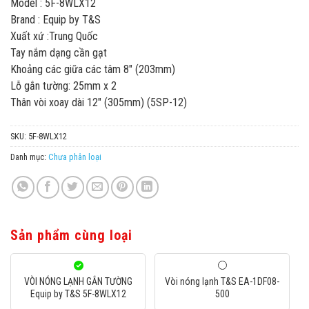
Model : 5F-8WLX12
Brand : Equip by T&S
Xuất xứ :Trung Quốc
Tay nắm dạng cần gạt
Khoảng các giữa các tâm 8″ (203mm)
Lỗ gắn tường: 25mm x 2
Thân vòi xoay dài 12″ (305mm) (5SP-12)
SKU:
5F-8WLX12
Danh mục:
Chưa phân loại
Sản phẩm cùng loại
VÒI NÓNG LẠNH GẮN TƯỜNG
Vòi nóng lạnh T&S EA-1DF08-
Equip by T&S 5F-8WLX12
500