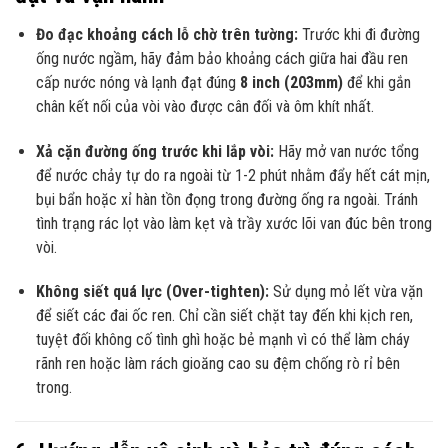
Đo đạc khoảng cách lỗ chờ trên tường:
Trước khi đi đường
ống nước ngầm, hãy đảm bảo khoảng cách giữa hai đầu ren
cấp nước nóng và lạnh đạt đúng
8 inch (203mm)
để khi gắn
chân kết nối của vòi vào được cân đối và ôm khít nhất.
Xả cặn đường ống trước khi lắp vòi:
Hãy mở van nước tổng
để nước chảy tự do ra ngoài từ 1-2 phút nhằm đẩy hết cát mịn,
bụi bẩn hoặc xỉ hàn tồn đọng trong đường ống ra ngoài. Tránh
tình trạng rác lọt vào làm kẹt và trầy xước lõi van đúc bên trong
vòi.
Không siết quá lực (Over-tighten):
Sử dụng mỏ lết vừa vặn
để siết các đai ốc ren. Chỉ cần siết chặt tay đến khi kịch ren,
tuyệt đối không cố tình ghì hoặc bẻ mạnh vì có thể làm cháy
rãnh ren hoặc làm rách gioăng cao su đệm chống rò rỉ bên
trong.