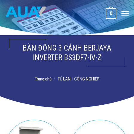
Bỏ
qua
0
nội
dung
BÀN ĐÔNG 3 CÁNH BERJAYA
INVERTER BS3DF7-IV-Z
Trang chủ
/
TỦ LẠNH CÔNG NGHIỆP