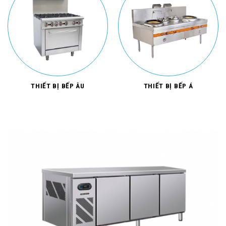
THIẾT BỊ BẾP ÂU
THIẾT BỊ BẾP Á