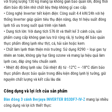
với trọng lượng 130 kg mang lại không gian bảo quản lớn, đồng thời
đảm bảo độ bền nhờ chất liệu thép không gỉ cao cấp.
• Công nghệ Inverter tiết kiệm điện: Công suất 4.4 kW/24h với hệ
thống Inverter giúp giảm tiêu thụ điện năng, duy trì hiệu suất đông
lạnh tối ưu trong suốt quá trình vận hành.
• Dung tích lớn: Với dung tích 576 lít và thiết kế 3 cánh cửa, sản
phẩm cung cấp không gian lưu trữ rộng rãi, lý tưởng để bảo quản
thực phẩm đông lạnh như thịt, cá, hải sản hoặc kem.
• Chất làm lạnh thân thiện môi trường: Sử dụng R290 – loại gas tự
nhiên an toàn, không gây hại tầng ozone và mang lại hiệu quả làm
lạnh cao, đáp ứng tiêu chuẩn xanh.
• Nhiệt độ đông lạnh sâu: Dải nhiệt độ từ -12°C ~ -18°C đảm bảo
thực phẩm được bảo quản trong điều kiện đông lạnh lý tưởng, giữ
nguyên chất lượng và kết cấu lâu dài.
Công dụng và lợi ích của sản phẩm
Bàn đông 3 cánh Berjaya INVERTER BS3DF7-IV-Z
mang lại nhiều
công dụng và lợi ích thiết thực: