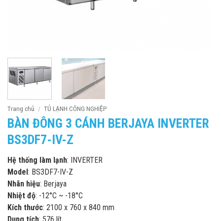
Trang chủ
/
TỦ LẠNH CÔNG NGHIỆP
BÀN ĐÔNG 3 CÁNH BERJAYA INVERTER
BS3DF7-IV-Z
Hệ thống làm lạnh
: INVERTER
Model
: BS3DF7-IV-Z
Nhãn hiệu
: Berjaya
Nhiệt độ
: -12°C ~ -18°C
Kích thước
: 2100 x 760 x 840 mm
Dung tích
: 576 lít