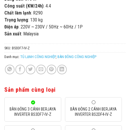
Công suất (KW/24h)
: 4.4
Chất làm lạnh
: R290
Trọng lượng
: 130 kg
Điện áp
: 220V ~ 230V / 50Hz ~ 60Hz / 1P
Sản xuất
: Malaysia
SKU:
BS3DF7-IV-Z
Danh mục:
TỦ LẠNH CÔNG NGHIỆP
,
BÀN ĐÔNG CÔNG NGHIỆP
Sản phẩm cùng loại
BÀN ĐÔNG 3 CÁNH BERJAYA
BÀN ĐÔNG 2 CÁNH BERJAYA
INVERTER BS3DF7-IV-Z
INVERTER BS2DF4-IV-Z