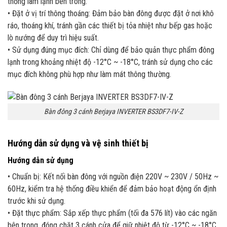
thống làm lạnh bên trong.
• Đặt ở vị trí thông thoáng: Đảm bảo bàn đông được đặt ở nơi khô
ráo, thoáng khí, tránh gần các thiết bị tỏa nhiệt như bếp gas hoặc
lò nướng để duy trì hiệu suất.
• Sử dụng đúng mục đích: Chỉ dùng để bảo quản thực phẩm đông
lạnh trong khoảng nhiệt độ -12°C ~ -18°C, tránh sử dụng cho các
mục đích không phù hợp như làm mát thông thường.
Bàn đông 3 cánh Berjaya INVERTER BS3DF7-IV-Z
Hướng dẫn sử dụng và vệ sinh thiết bị
Hướng dẫn sử dụng
• Chuẩn bị: Kết nối bàn đông với nguồn điện 220V ~ 230V / 50Hz ~
60Hz, kiểm tra hệ thống điều khiển để đảm bảo hoạt động ổn định
trước khi sử dụng.
• Đặt thực phẩm: Sắp xếp thực phẩm (tối đa 576 lít) vào các ngăn
bên trong, đóng chặt 3 cánh cửa để giữ nhiệt độ từ -12°C ~ -18°C.