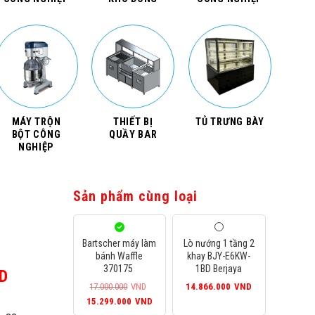
MÁY TRỘN
THIẾT BỊ
TỦ TRƯNG BÀY
BỘT CÔNG
QUẦY BAR
NGHIỆP
Sản phẩm cùng loại
Bartscher máy làm
Lò nướng 1 tầng 2
bánh Waffle
khay BJY-E6KW-
370175
1BD Berjaya
D
Giá
17.000.000
VND
14.866.000
VND
hiện
Giá
Giá
15.299.000
VND
tại