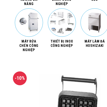
NĂNG
NGHIỆP
MÁY RỬA
THIẾT BỊ INOX
MÁY LÀM ĐÁ
CHÉN CÔNG
CÔNG NGHIỆP
HOSHIZAKI
NGHIỆP
-10%