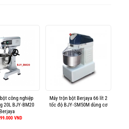
 bột công nghiệp
Máy trộn bột Berjaya 66 lít 2
Tủ
ng 20L BJY-BM20
tốc độ BJY-SM50M dùng cơ
Berjaya
999.000
VND