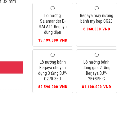
gốc
hiện
nh 32 mm
D.
là:
là:
tại
15.299.000VND.
17.000.000VND.
là:
Lò nướng
Berjaya máy nướng
15.299.000VND.
Salamander E-
bánh mỳ kẹp CG23
SALA11 Berjaya
6.868.000
VND
dùng điện
15.199.000
VND
Lò nướng bánh
Lò nướng bánh
Berjaya chuyên
dùng gas 2 tầng
dụng 3 tầng BJY-
Berjaya BJY-
G270-3BD
2B+8PF-G
82.590.000
VND
81.100.000
VND