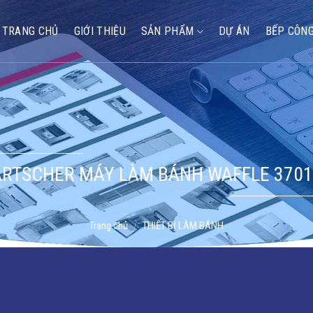
TRANG CHỦ
GIỚI THIỆU
SẢN PHẨM
DỰ ÁN
BẾP CÔNG
RTSCHER MÁY LÀM BÁNH WAFFLE 3701
Trang chủ
/
THIẾT BỊ LÀM BÁNH