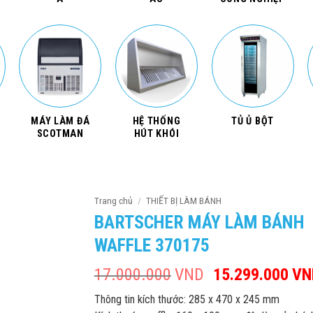
MÁY LÀM ĐÁ
HỆ THỐNG
TỦ Ủ BỘT
SCOTMAN
HÚT KHÓI
Trang chủ
/
THIẾT BỊ LÀM BÁNH
BARTSCHER MÁY LÀM BÁNH
WAFFLE 370175
17.000.000
VND
Giá
15.299.000
VN
gốc
Thông tin kích thước: 285 x 470 x 245 mm
là: