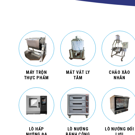
MÁY TRỘN
MẮT VẮT LY
CHẢO XÀO
THỰC PHẨM
TÂM
NHÂN
LÒ HẤP
LÒ NƯỚNG
LÒ NƯỚNG ĐỐI
NƯỚNG ĐA
BÁNH CÔNG
LƯU