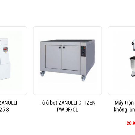
 ZANOLLI
Tủ ủ bột ZANOLLI CITIZEN
Máy trộn
25 S
PW 9F/CL
không lồ
20.