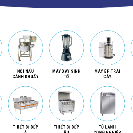
NỒI NẤU
MÁY XAY SINH
MÁY ÉP TRÁI
CÁNH KHUẤY
TỐ
CÂY
THIẾT BỊ BẾP
THIẾT BỊ BẾP
TỦ LẠNH
Á
ÂU
CÔNG NGHIỆP