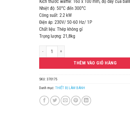
Kích thước waffle: 160 x 100 mm, độ dày của bá
17.000.000VN
Nhiệt độ: 50°C đến 300°C
Công suất: 2.2 kW
Điện áp: 230V/ 50-60 Hz/ 1P
Chất liệu: Thép không gỉ
Trọng lượng: 21,8kg
Bartscher máy làm bánh Waffle 370175 số lượng
THÊM VÀO GIỎ HÀNG
SKU:
370175
Danh mục:
THIẾT BỊ LÀM BÁNH