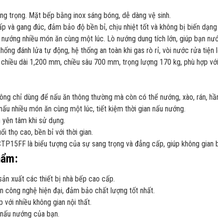
ang trọng. Mặt bếp bằng inox sáng bóng, dễ dàng vệ sinh.
p và gang đúc, đảm bảo độ bền bỉ, chịu nhiệt tốt và không bị biến dạng 
 nướng nhiều món ăn cùng một lúc. Lò nướng dung tích lớn, giúp bạn n
hống đánh lửa tự động, hệ thống an toàn khi gas rò rỉ, vòi nước rửa tiện l
 chiều dài 1,200 mm, chiều sâu 700 mm, trọng lượng 170 kg, phù hợp với
g chỉ dùng để nấu ăn thông thường mà còn có thể nướng, xào, rán, hầ
 nấu nhiều món ăn cùng một lúc, tiết kiệm thời gian nấu nướng.
n yên tâm khi sử dụng.
 thọ cao, bền bỉ với thời gian.
P15FF là biểu tượng của sự sang trọng và đẳng cấp, giúp không gian b
hẩm:
 sản xuất các thiết bị nhà bếp cao cấp.
n công nghệ hiện đại, đảm bảo chất lượng tốt nhất.
 với nhiều không gian nội thất.
 nấu nướng của bạn.