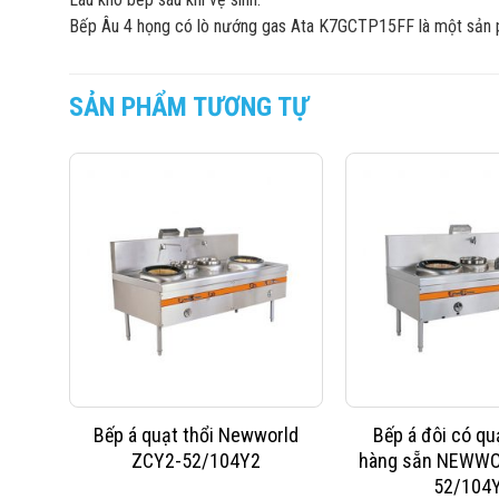
Bếp Âu 4 họng có lò nướng gas Ata K7GCTP15FF là một sản ph
SẢN PHẨM TƯƠNG TỰ
Bếp á quạt thổi Newworld
Bếp á đôi có qu
ZCY2-52/104Y2
hàng sẵn NEWWO
52/104