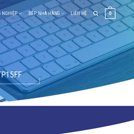
 NGHIỆP
BẾP NHÀ HÀNG
LIÊN HỆ
0
TP15FF