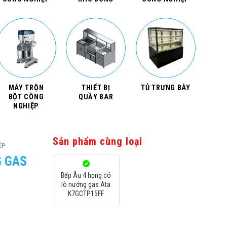
MÁY TRỘN
THIẾT BỊ
TỦ TRƯNG BÀY
BỘT CÔNG
QUẦY BAR
NGHIỆP
Sản phẩm cùng loại
ỆP
G GAS
Bếp Âu 4 họng có
lò nướng gas Ata
K7GCTP15FF