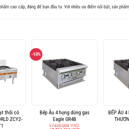
ẩm cao cấp, đáng để bạn đầu tư. Với nhiều ưu điểm nổi bật, sản phẩm 
-10%
ạt thổi có
Bếp Âu 4 họng dùng gas
BẾP ÂU 4
RLD ZCY2-
Eagle GR4B
THƯƠN
Y1
17.420.000
VND