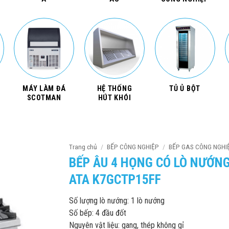
MÁY LÀM ĐÁ
HỆ THỐNG
TỦ Ủ BỘT
SCOTMAN
HÚT KHÓI
Trang chủ
/
BẾP CÔNG NGHIỆP
/
BẾP GAS CÔNG NGHI
BẾP ÂU 4 HỌNG CÓ LÒ NƯỚN
ATA K7GCTP15FF
Số lượng lò nướng: 1 lò nướng
Số bếp: 4 đầu đốt
Nguyên vật liệu: gang, thép không gỉ