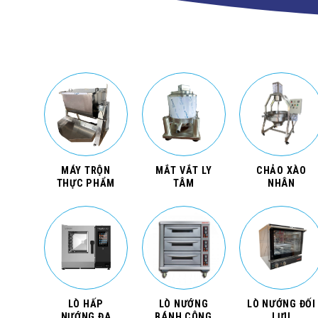
MÁY TRỘN
MẮT VẮT LY
CHẢO XÀO
THỰC PHẨM
TÂM
NHÂN
LÒ HẤP
LÒ NƯỚNG
LÒ NƯỚNG ĐỐI
NƯỚNG ĐA
BÁNH CÔNG
LƯU