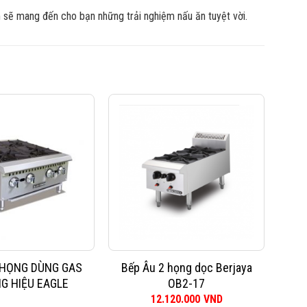
sẽ mang đến cho bạn những trải nghiệm nấu ăn tuyệt vời.
 HỌNG DÙNG GAS
Bếp Âu 2 họng dọc Berjaya
Bếp
G HIỆU EAGLE
OB2-17
12.120.000
VND