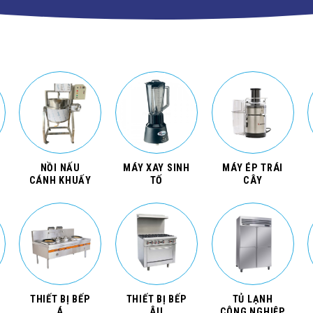
NỒI NẤU
MÁY XAY SINH
MÁY ÉP TRÁI
CÁNH KHUẤY
TỐ
CÂY
THIẾT BỊ BẾP
THIẾT BỊ BẾP
TỦ LẠNH
Á
ÂU
CÔNG NGHIỆP