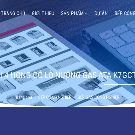
TRANG CHỦ
GIỚI THIỆU
SẢN PHẨM
DỰ ÁN
BẾP CÔNG
U 4 HỌNG CÓ LÒ NƯỚNG GAS ATA K7GC
Trang chủ
/
BẾP CÔNG NGHIỆP
/
BẾP GAS CÔNG NGHIỆP