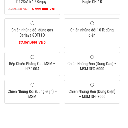
Df 23s1b-17 Berjaya
Eagle GFT1B
Giá
Giá
7.799.000
VND
6.999.000
VND
gốc
hiện
là:
tại
7.799.000VND.
là:
Chiên nhúng đôi dùng gas
Chiên nhúng đôi 10 lít dùng
6.999.000VND.
Berjaya GDF11D
điện
37.861.000
VND
Bếp Chiên Phẳng Gas MSM –
Chiên Nhúng Đơn (Dùng Gas) –
HP-1004
MSM DFG-6000
Chiên Nhúng Đôi (Dùng Điện) –
Chiên Nhúng Đơn (Dùng Điện)
MSM
– MSM DFT-3000