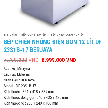
Trang chủ
/
BẾP CÔNG NGHIỆP
/
BẾP CHIÊN CÔNG NGHIỆP
BẾP CHIÊN NHÚNG ĐIỆN ĐƠN 12 LÍT DF
23S1B-17 BERJAYA
7.799.000
VND
Giá
6.999.000
VND
Giá
gốc
hiện
Xuất xứ: Malaysia
là:
tại
Lắp ráp: Malaysia
7.799.000VND.
là:
Nhãn hiệu : BERJAYA
6.999.000VND
Model : DF 23S1B-17
Kích thước : 354 x 418 x 337 mm
Kích thước đóng gói : 540 x 435 x 425 mm
Kích thước rổ : 280 x 240 x 100 mm