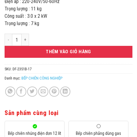
Điện áp : 220-240V/50-60Hz
Trọng lượng : 11 kg
Công suất : 3.0 x 2 kW
Trọng lượng : 7 kg
Bếp chiên nhúng điện đơn 12 lít Df 23s1b-17 Berjaya số lượng
THÊM VÀO GIỎ HÀNG
SKU:
DF-23S1B-17
Danh mục:
BẾP CHIÊN CÔNG NGHIỆP
Sản phẩm cùng loại
Bếp chiên nhúng điện đơn 12 lít
Bếp chiên phẳng dùng gas