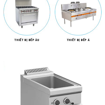
THIẾT BỊ BẾP ÂU
THIẾT BỊ BẾP Á