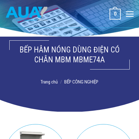
Bỏ
qua
0
nội
dung
BẾP HÂM NÓNG DÙNG ĐIỆN CÓ
CHÂN MBM MBME74A
Trang chủ
/
BẾP CÔNG NGHIỆP