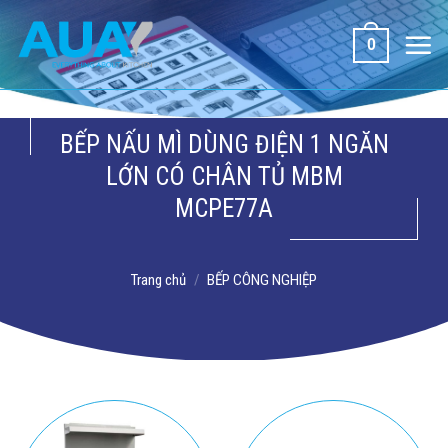
Bỏ
qua
0
nội
dung
BẾP NẤU MÌ DÙNG ĐIỆN 1 NGĂN
LỚN CÓ CHÂN TỦ MBM
MCPE77A
Trang chủ
/
BẾP CÔNG NGHIỆP