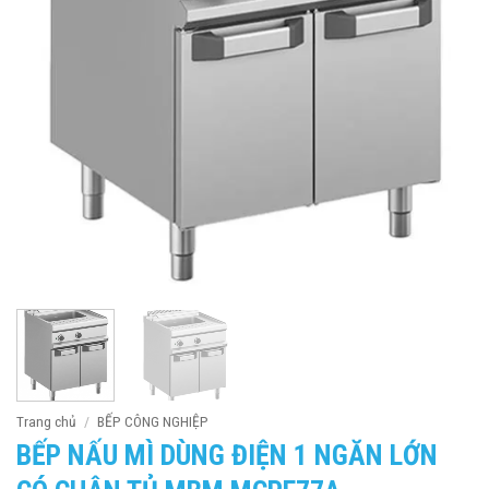
Trang chủ
/
BẾP CÔNG NGHIỆP
BẾP NẤU MÌ DÙNG ĐIỆN 1 NGĂN LỚN