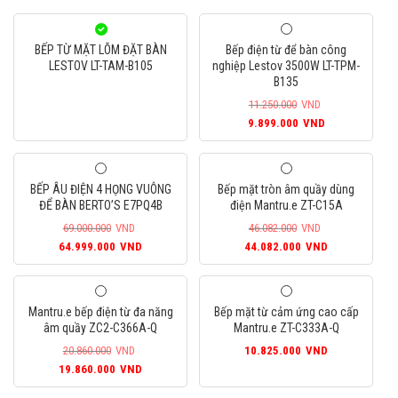
BẾP TỪ MẶT LÕM ĐẶT BÀN
Bếp điện từ để bàn công
LESTOV LT-TAM-B105
nghiệp Lestov 3500W LT-TPM-
B135
11.250.000
VND
Giá
Giá
9.899.000
VND
gốc
hiện
là:
tại
11.250.000VND.
là:
BẾP ÂU ĐIỆN 4 HỌNG VUÔNG
Bếp mặt tròn âm quầy dùng
9.899.000VN
ĐỂ BÀN BERTO’S E7PQ4B
điện Mantru.e ZT-C15A
69.000.000
VND
46.082.000
VND
Giá
Giá
Giá
Giá
64.999.000
VND
44.082.000
VND
gốc
hiện
gốc
hiện
là:
tại
là:
tại
69.000.000VND.
là:
46.082.000VND.
là:
Mantru.e bếp điện từ đa năng
Bếp mặt từ cảm ứng cao cấp
64.999.000VND.
44.082.000
âm quầy ZC2-C366A-Q
Mantru.e ZT-C333A-Q
20.860.000
VND
10.825.000
VND
Giá
Giá
19.860.000
VND
gốc
hiện