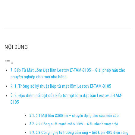
là:
tại
20.860.000VND.
là:
19.860.000VND.
NỘI DUNG
Bếp Từ Mặt Lõm Đặt Bàn Lestov LT-TAM-B105 – Giải pháp nấu xào
chuyên nghiệp cho mọi nhà hàng
1. Thông số kỹ thuật Bếp từ mặt lõm Lestov LT-TAM-B105
2. Đặc điểm nổi bật của Bếp từ mặt lõm đặt bàn Lestov LT-TAM-
B105
2.1 Mặt lõm Ø300mm – chuyên dụng cho các món xào
2.2 Công suất mạnh mẽ 5.0 kW – Nấu nhanh vượt trội
2.3 Công nghệ từ trường cảm ứng – tiết kiệm 40% điện năng