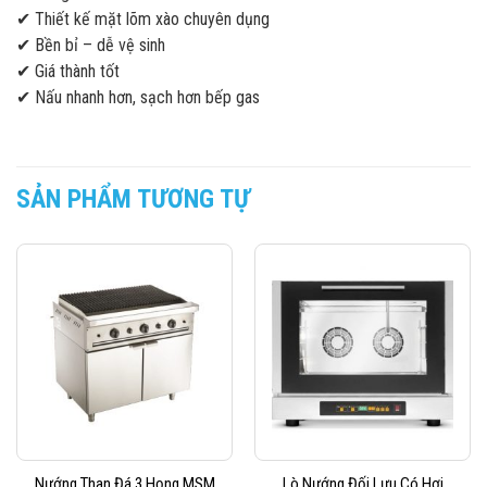
✔ Thiết kế mặt lõm xào chuyên dụng
✔ Bền bỉ – dễ vệ sinh
✔ Giá thành tốt
✔ Nấu nhanh hơn, sạch hơn bếp gas
SẢN PHẨM TƯƠNG TỰ
Nướng Than Đá 3 Họng MSM
Lò Nướng Đối Lưu Có Hơi