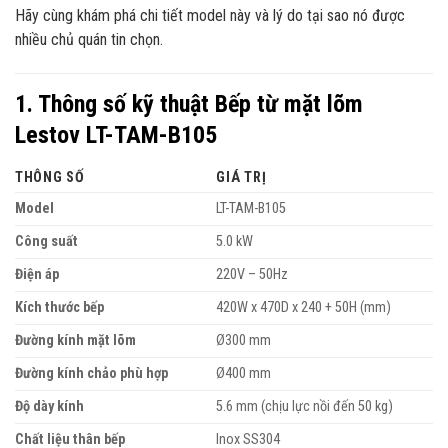
Hãy cùng khám phá chi tiết model này và lý do tại sao nó được
nhiều chủ quán tin chọn.
1. Thông số kỹ thuật Bếp từ mặt lõm
Lestov LT-TAM-B105
THÔNG SỐ
GIÁ TRỊ
Model
LT-TAM-B105
Công suất
5.0 kW
Điện áp
220V – 50Hz
Kích thước bếp
420W x 470D x 240 + 50H (mm)
Đường kính mặt lõm
Ø300 mm
Đường kính chảo phù hợp
Ø400 mm
Độ dày kính
5.6 mm (chịu lực nồi đến 50 kg)
Chất liệu thân bếp
Inox SS304