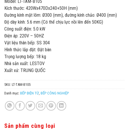
Model: LT-TAM-B105
Kích thước: 420Wx470Dx240+50H (mm)
Đường kính mặt lõm: Ø300 (mm), đường kính chảo: Ø400 (mm)
Độ dày kính: 5.6 mm (Có thể chịu lực nồi lên đến 50KG)
Công suất điện: 5.0 kW
Điện áp: 220V – 50HZ
Vật liệu thân bếp: SS 304
Hình thức lắp đặt: Đặt bàn
Trọng lượng bếp: 18 kg
Nhà sản xuất: LESTOV
Xuất xứ: TRUNG QUỐC
SKU:
LT-TAM-B105
Danh mục:
BẾP ĐIỆN TỪ
,
BẾP CÔNG NGHIỆP
Sản phẩm cùng loại