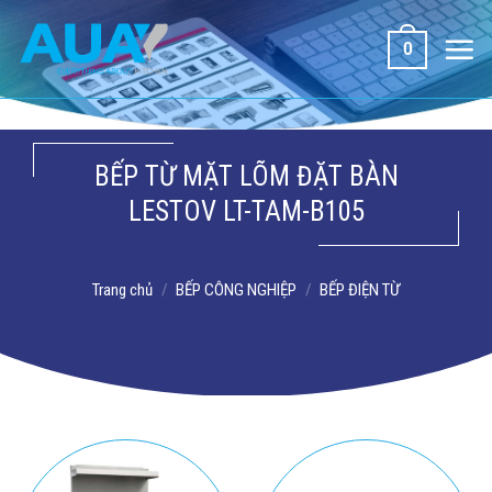
Bỏ
qua
0
nội
dung
BẾP TỪ MẶT LÕM ĐẶT BÀN
LESTOV LT-TAM-B105
Trang chủ
/
BẾP CÔNG NGHIỆP
/
BẾP ĐIỆN TỪ