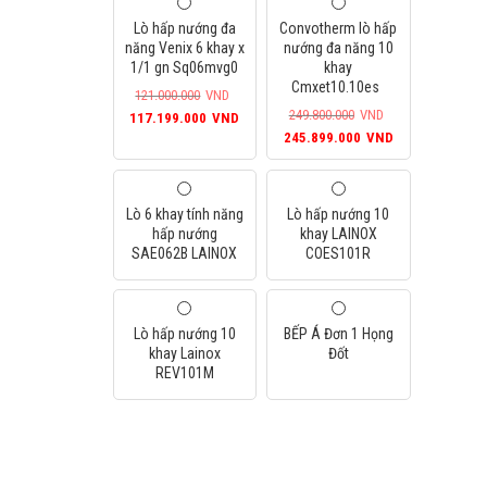
Lò hấp nướng đa
Convotherm lò hấp
năng Venix 6 khay x
nướng đa năng 10
1/1 gn Sq06mvg0
khay
Cmxet10.10es
121.000.000
VND
Giá
Giá
249.800.000
VND
117.199.000
VND
Giá
Giá
gốc
hiện
245.899.000
VND
gốc
hiện
là:
tại
là:
tại
121.000.000VND.
là:
249.800.000VND.
là:
117.199.000VND.
Lò 6 khay tính năng
Lò hấp nướng 10
245.899.000
hấp nướng
khay LAINOX
SAE062B LAINOX
COES101R
Lò hấp nướng 10
BẾP Á Đơn 1 Họng
khay Lainox
Đốt
REV101M