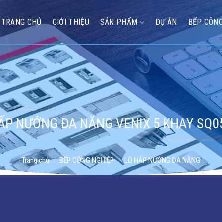
TRANG CHỦ
GIỚI THIỆU
SẢN PHẨM
DỰ ÁN
BẾP CÔNG
ẤP NƯỚNG ĐA NĂNG VENIX 5 KHAY SQ
Trang chủ
/
BẾP CÔNG NGHIỆP
/
LÒ HẤP NƯỚNG ĐA NĂNG