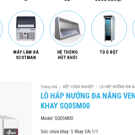
MÁY LÀM ĐÁ
HỆ THỐNG
TỦ Ủ BỘT
SCOTMAN
HÚT KHÓI
Trang chủ
/
BẾP CÔNG NGHIỆP
/
LÒ HẤP NƯỚNG ĐA 
LÒ HẤP NƯỚNG ĐA NĂNG VEN
KHAY SQ05M00
Model: SQ05M00
Sức chứa khay: 5 Khay GN 1/1