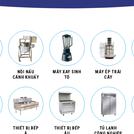
NỒI NẤU
MÁY XAY SINH
MÁY ÉP TRÁI
CÁNH KHUẤY
TỐ
CÂY
THIẾT BỊ BẾP
THIẾT BỊ BẾP
TỦ LẠNH
Á
ÂU
CÔNG NGHIỆP