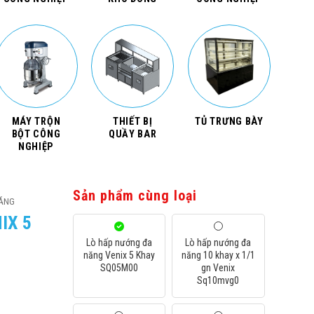
MÁY TRỘN
THIẾT BỊ
TỦ TRƯNG BÀY
BỘT CÔNG
QUẦY BAR
NGHIỆP
Sản phẩm cùng loại
NĂNG
IX 5
Lò hấp nướng đa
Lò hấp nướng đa
năng Venix 5 Khay
năng 10 khay x 1/1
SQ05M00
gn Venix
Sq10mvg0