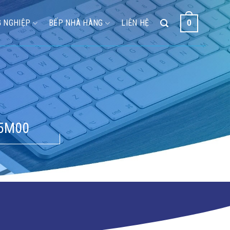
 NGHIỆP
BẾP NHÀ HÀNG
LIÊN HỆ
0
05M00