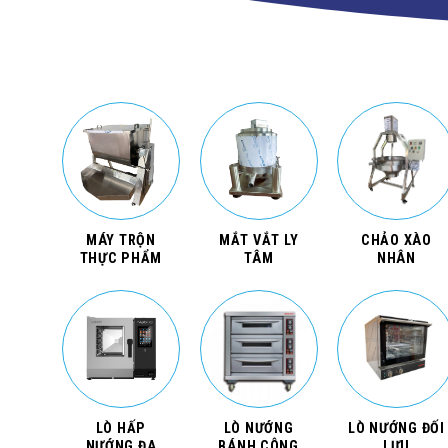
MÁY TRỘN
MẮT VẮT LY
CHẢO XÀO
THỰC PHẨM
TÂM
NHÂN
LÒ HẤP
LÒ NƯỚNG
LÒ NƯỚNG ĐỐI
NƯỚNG ĐA
BÁNH CÔNG
LƯU