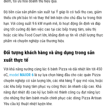
điểm, tối ưu hóa doanh thu hiệu quả.
Độ bền của sản phẩm sản xuất tại Ý giúp lò có tuổi thọ cao, giảm
thiểu chi phí bảo trì và thay thế linh kiện cho chủ đầu tư trong thời
hạn. Với công suất 9.6 kW mạnh mẽ, lò hoạt động ổn định và đáp
ứng tốt cường độ làm việc cao tại các bếp trung tâm, siêu thị
hoặc các khu Food Court lớn, khẳng định uy tín về chất lượng thực
phẩm và chuyên nghiệp của thương hiệu.
Đối tượng khách hàng và ứng dụng trong sản
xuất thực tế
Với khả năng nướng cùng lúc 6 bánh Pizza và dải nhiệt lên tới 450
oC,
model
MAIOR 6
là sự lựa chọn hàng đầu cho các quán Pizza
chuyên nghiệp có sản lượng lớn, các nhà hàng Ý quy mô vừa, hoặc
các khu bếp trung tâm phục vụ công thức ăn nhanh cấp cao. Khả
năng đạt nhiệt độ cao kỷ lục biến nó thành công cụ đạt năng lực
cho những thợ làm bánh muốn chinh phục các dòng Pizza Artisan
Yêu cầu kỹ thuật nhiệt luyện khe.