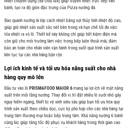
nhiệt chuyên dụng (đá chịu lửa) giúp truyền nhiệt trực tiếp vào
bánh, tạo ra độ giòn đặc trưng của Pizza nướng đá.
Bao quanh nướng là lớp cách nhiệt bằng sợi thủy tinh nhiệt độ cao,
giúp giữ nhiệt sản xuất sắc nét bên trong và hạn chế tối đa việc
tỏa nhiệt ra vỏ lò. Thiết kế này không chỉ giúp tiết kiệm điện mà
còn giữ cho môi trường làm việc trong bếp luôn thoải mái, đảm
bảo an toàn cho nhân viên vận hành trong suốt quá trình sản xuất
liên tục tại các nhà hàng bận rộn.
Lợi ích kinh tế và tối ưu hóa năng suất cho nhà
hàng quy mô lớn
Đầu tư vào lò
PRISMAFOOD MAIOR 6
mang lại lợi ích về mặt năng
suất trên mỗi tầng nướng. Thay đổi vị trí đặt nhiều lò sưởi nhỏ gây
nguy hiểm ngang, thiết bị vệ sinh siêu sâu giúp bạn tối ưu hóa quy
trình sản xuất theo chiều dọc, cực kỳ phù hợp cho các nhà hàng tại
trung tâm thương mại hoặc bếp trung tâm. Khả năng nướng 6 bánh
cùng lúc giúp tăng tốc độ phục vụ khách hàng trong thời gian cao