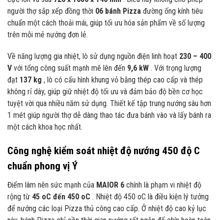
người thợ sắp xếp đồng thời
06 bánh Pizza
đường ống kính tiêu
chuẩn một cách thoải mái, giúp tối ưu hóa sản phẩm về số lượng
trên mỗi mẻ nướng đơn lẻ.
Về năng lượng gia nhiệt, lò sử dụng nguồn điện linh hoạt
230 – 400
V
với tổng công suất mạnh mẽ lên đến
9,6 kW
. Với trọng lượng
đạt
137 kg
, lò có cấu hình khung vỏ bằng thép cao cấp và thép
không rỉ dày, giúp giữ nhiệt độ tối ưu và đảm bảo độ bền cơ học
tuyệt vời qua nhiều năm sử dụng. Thiết kế tập trung nướng sâu hơn
1 mét giúp người thợ dễ dàng thao tác đưa bánh vào và lấy bánh ra
một cách khoa học nhất.
Công nghệ kiểm soát nhiệt độ nướng 450 độ C
chuẩn phong vị Ý
Điểm làm nên sức mạnh của
MAIOR 6
chính là phạm vi nhiệt độ
rộng từ
45 oC đến 450 oC
. Nhiệt độ 450 oC là điều kiện lý tưởng
để nướng các loại Pizza thủ công cao cấp. Ở nhiệt độ cao kỷ lục