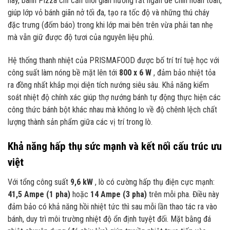
này, bánh Pizza chỉ cần thời gian nướng rất ngắn để chín hoàn toàn,
giúp lớp vỏ bánh giãn nở tối đa, tạo ra tốc độ và những thú cháy
đặc trưng (đốm báo) trong khi lớp mai bên trên vừa phải tan nhẹ
mà vẫn giữ được độ tươi của nguyên liệu phủ.
Hệ thống thanh nhiệt của PRISMAFOOD được bố trí trí tuệ học với
công suất làm nóng bề mặt lên tới
800 x 6 W
, đảm bảo nhiệt tỏa
ra đồng nhất khắp mọi diện tích nướng siêu sâu. Khả năng kiểm
soát nhiệt độ chính xác giúp thợ nướng bánh tự động thực hiện các
công thức bánh bột khác nhau mà không lo về độ chênh lệch chất
lượng thành sản phẩm giữa các vị trí trong lò.
Khả năng hấp thụ sức mạnh và kết nối cấu trúc ưu
việt
Với tổng công suất
9,6 kW
, lò có cường hấp thụ điện cực mạnh:
41,5 Ampe (1 pha)
hoặc
14 Ampe (3 pha)
trên mỗi pha. Điều này
đảm bảo có khả năng hồi nhiệt tức thì sau mỗi lần thao tác ra vào
bánh, duy trì môi trường nhiệt độ ổn định tuyệt đối. Mặt bằng đá