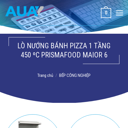
Bỏ
qua
0
nội
dung
LÒ NƯỚNG BÁNH PIZZA 1 TẦNG
450 ºC PRISMAFOOD MAIOR 6
Trang chủ
/
BẾP CÔNG NGHIỆP