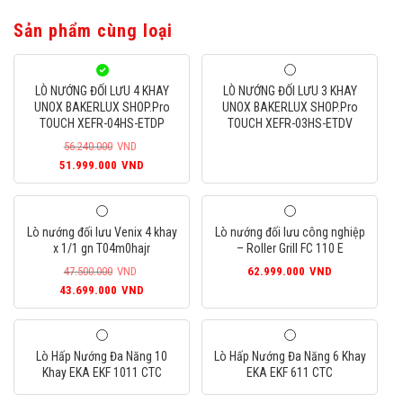
Sản phẩm cùng loại
LÒ NƯỚNG ĐỐI LƯU 4 KHAY
LÒ NƯỚNG ĐỐI LƯU 3 KHAY
UNOX BAKERLUX SHOP.Pro
UNOX BAKERLUX SHOP.Pro
TOUCH XEFR-04HS-ETDP
TOUCH XEFR-03HS-ETDV
56.240.000
VND
Giá
Giá
51.999.000
VND
gốc
hiện
là:
tại
56.240.000VND.
là:
Lò nướng đối lưu Venix 4 khay
Lò nướng đối lưu công nghiệp
51.999.000VND.
x 1/1 gn T04m0hajr
– Roller Grill FC 110 E
47.500.000
VND
62.999.000
VND
Giá
Giá
43.699.000
VND
gốc
hiện
là:
tại
47.500.000VND.
là:
Lò Hấp Nướng Đa Năng 10
Lò Hấp Nướng Đa Năng 6 Khay
43.699.000VND.
Khay EKA EKF 1011 CTC
EKA EKF 611 CTC