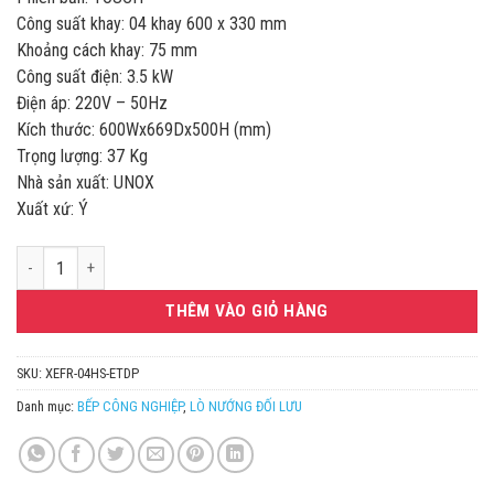
56.240.000VND.
là:
Công suất khay: 04 khay 600 x 330 mm
51.999.00
Khoảng cách khay: 75 mm
Công suất điện: 3.5 kW
Điện áp: 220V – 50Hz
Kích thước: 600Wx669Dx500H (mm)
Trọng lượng: 37 Kg
Nhà sản xuất: UNOX
Xuất xứ: Ý
LÒ NƯỚNG ĐỐI LƯU 4 KHAY UNOX BAKERLUX SHOP.Pro TOUCH XEFR-04
THÊM VÀO GIỎ HÀNG
SKU:
XEFR-04HS-ETDP
Danh mục:
BẾP CÔNG NGHIỆP
,
LÒ NƯỚNG ĐỐI LƯU