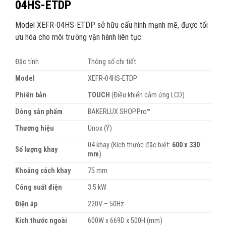
04HS-ETDP
Model XEFR-04HS-ETDP sở hữu cấu hình mạnh mẽ, được tối
ưu hóa cho môi trường vận hành liên tục:
Đặc tính
Thông số chi tiết
Model
XEFR-04HS-ETDP
Phiên bản
TOUCH
(Điều khiển cảm ứng LCD)
Dòng sản phẩm
BAKERLUX SHOP.Pro™
Thương hiệu
Unox (Ý)
04 khay (Kích thước đặc biệt:
600 x 330
Số lượng khay
mm
)
Khoảng cách khay
75 mm
Công suất điện
3.5 kW
Điện áp
220V – 50Hz
Kích thước ngoài
600W x 669D x 500H (mm)