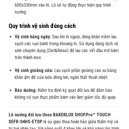
600x330mm vào lò. Lò sẽ tự động thực hiện quy trình
nướng.
Quy trình vệ sinh đúng cách
Vệ sinh hằng ngày:
Sau khi lò nguội, dùng khăn mềm lau
sạch các vụn bánh trong khoang lò. Sử dụng dung dịch vệ
sinh chuyên dụng (Det&Rinse) để lau các vết dầu mỡ bám
trên thành inox.
Vệ sinh gioăng cửa:
Lau sạch phần gioăng cao su bằng
khăn ẩm để cửa luôn đóng kín, ngăn thất thoát nhiệt.
Bảo dưỡng:
Kiểm tra định kỳ quạt đối lưu để đảm bảo
không có vụn thực phẩm bám vào làm giảm tốc độ quay.
Lò nướng đối lưu Unox BAKERLUX SHOP.Pro™ TOUCH
XEFR-04HS-ETDP
là sự giao thoa hoàn hảo giữa thẩm mỹ và
trí tuệ nhân tạo. Với năng suất 4 khay lớn và khả năng lập trình