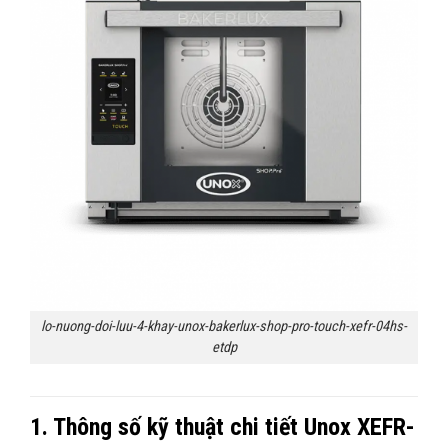
lo-nuong-doi-luu-4-khay-unox-bakerlux-shop-pro-touch-xefr-04hs-
etdp
1. Thông số kỹ thuật chi tiết Unox XEFR-