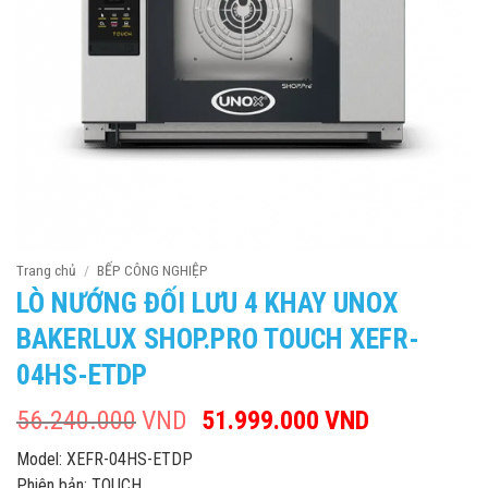
Trang chủ
/
BẾP CÔNG NGHIỆP
LÒ NƯỚNG ĐỐI LƯU 4 KHAY UNOX
BAKERLUX SHOP.PRO TOUCH XEFR-
04HS-ETDP
56.240.000
VND
Giá
51.999.000
VND
Giá
gốc
hiện
Model: XEFR-04HS-ETDP
là:
tại
Phiên bản: TOUCH