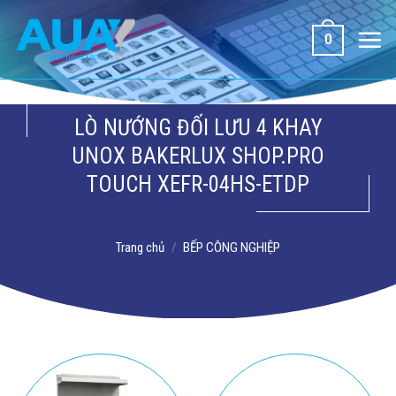
Bỏ
qua
0
nội
dung
LÒ NƯỚNG ĐỐI LƯU 4 KHAY
UNOX BAKERLUX SHOP.PRO
TOUCH XEFR-04HS-ETDP
Trang chủ
/
BẾP CÔNG NGHIỆP