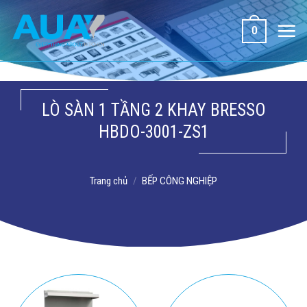
Bỏ
qua
0
nội
dung
LÒ SÀN 1 TẦNG 2 KHAY BRESSO
HBDO-3001-ZS1
Trang chủ
/
BẾP CÔNG NGHIỆP