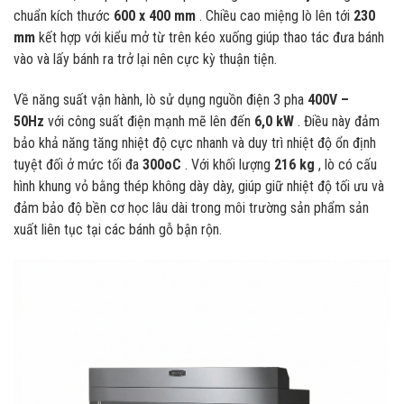
chuẩn kích thước
600 x 400 mm
. Chiều cao miệng lò lên tới
230
mm
kết hợp với kiểu mở từ trên kéo xuống giúp thao tác đưa bánh
vào và lấy bánh ra trở lại nên cực kỳ thuận tiện.
Về năng suất vận hành, lò sử dụng nguồn điện 3 pha
400V –
50Hz
với công suất điện mạnh mẽ lên đến
6,0 kW
. Điều này đảm
bảo khả năng tăng nhiệt độ cực nhanh và duy trì nhiệt độ ổn định
tuyệt đối ở mức tối đa
300oC
. Với khối lượng
216 kg
, lò có cấu
hình khung vỏ bằng thép không dày dày, giúp giữ nhiệt độ tối ưu và
đảm bảo độ bền cơ học lâu dài trong môi trường sản phẩm sản
xuất liên tục tại các bánh gỗ bận rộn.