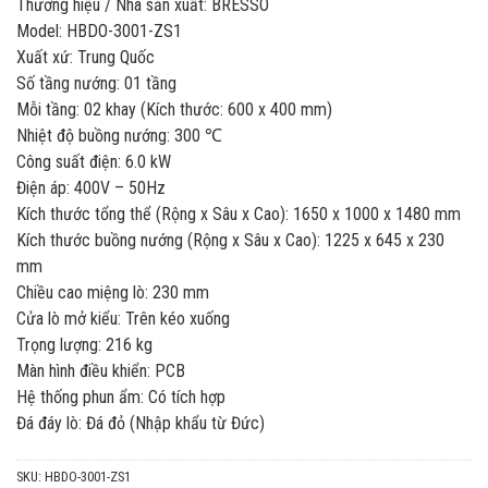
Thương hiệu / Nhà sản xuất: BRESSO
Model: HBDO-3001-ZS1
Xuất xứ: Trung Quốc
Số tầng nướng: 01 tầng
Mỗi tầng: 02 khay (Kích thước: 600 x 400 mm)
Nhiệt độ buồng nướng: 300 ℃
Công suất điện: 6.0 kW
Điện áp: 400V – 50Hz
Kích thước tổng thể (Rộng x Sâu x Cao): 1650 x 1000 x 1480 mm
Kích thước buồng nướng (Rộng x Sâu x Cao): 1225 x 645 x 230
mm
Chiều cao miệng lò: 230 mm
Cửa lò mở kiểu: Trên kéo xuống
Trọng lượng: 216 kg
Màn hình điều khiển: PCB
Hệ thống phun ẩm: Có tích hợp
Đá đáy lò: Đá đỏ (Nhập khẩu từ Đức)
SKU:
HBDO-3001-ZS1