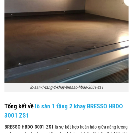
lo-san-1-tang-2-khay-bresso-hbdo-3001-zs1
Tổng kết về
lò sàn 1 tầng 2 khay BRESSO HBDO
3001 ZS1
BRESSO HBDO-3001-ZS1
là sự kết hợp hoàn hảo giữa năng lượng