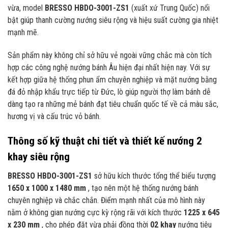
vừa, model
BRESSO HBDO-3001-ZS1
(xuất xứ Trung Quốc) nổi
bật giúp thanh cường nướng siêu rộng và hiệu suất cường gia nhiệt
mạnh mẽ.
Sản phẩm này không chỉ sở hữu vẻ ngoài vững chắc mà còn tích
hợp các công nghệ nướng bánh Âu hiện đại nhất hiện nay. Với sự
kết hợp giữa hệ thống phun ẩm chuyên nghiệp và mặt nướng bằng
đá đỏ nhập khẩu trực tiếp từ Đức, lò giúp người thợ làm bánh dễ
dàng tạo ra những mẻ bánh đạt tiêu chuẩn quốc tế về cả màu sắc,
hương vị và cấu trúc vỏ bánh.
Thông số kỹ thuật chi tiết và thiết kế nướng 2
khay siêu rộng
BRESSO HBDO-3001-ZS1
sở hữu kích thước tổng thể biểu tượng
1650 x 1000 x 1480 mm
, tạo nên một hệ thống nướng bánh
chuyên nghiệp và chắc chắn. Điểm mạnh nhất của mô hình này
nằm ở không gian nướng cực kỳ rộng rãi với kích thước
1225 x 645
x 230 mm
, cho phép đặt vừa phải đồng thời
02 khay
nướng tiêu