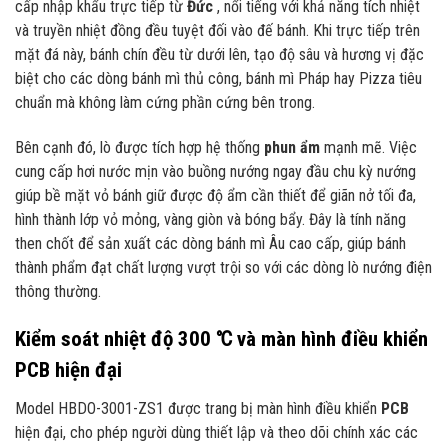
cấp nhập khẩu trực tiếp từ
Đức
, nổi tiếng với khả năng tích nhiệt
và truyền nhiệt đồng đều tuyệt đối vào đế bánh. Khi trực tiếp trên
mặt đá này, bánh chín đều từ dưới lên, tạo độ sâu và hương vị đặc
biệt cho các dòng bánh mì thủ công, bánh mì Pháp hay Pizza tiêu
chuẩn mà không làm cứng phần cứng bên trong.
Bên cạnh đó, lò được tích hợp hệ thống
phun ẩm
mạnh mẽ. Việc
cung cấp hơi nước mịn vào buồng nướng ngay đầu chu kỳ nướng
giúp bề mặt vỏ bánh giữ được độ ẩm cần thiết để giãn nở tối đa,
hình thành lớp vỏ mỏng, vàng giòn và bóng bẩy. Đây là tính năng
then chốt để sản xuất các dòng bánh mì Âu cao cấp, giúp bánh
thành phẩm đạt chất lượng vượt trội so với các dòng lò nướng điện
thông thường.
Kiểm soát nhiệt độ 300 ℃ và màn hình điều khiển
PCB hiện đại
Model HBDO-3001-ZS1 được trang bị màn hình điều khiển
PCB
hiện đại, cho phép người dùng thiết lập và theo dõi chính xác các