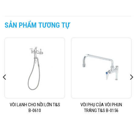
SẢN PHẨM TƯƠNG TỰ
VÒI LẠNH CHO NỒI LỚN T&S
VÒI PHỤ CỦA VÒI PHUN
B-0610
TRÁNG T&S B-0156