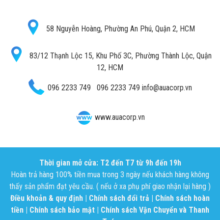
58 Nguyễn Hoàng, Phường An Phú, Quận 2, HCM
83/12 Thạnh Lộc 15, Khu Phố 3C, Phường Thành Lộc, Quận
12, HCM
096 2233 749
096 2233 749
info@auacorp.vn
www.auacorp.vn
Thời gian mở cửa: T2 đến T7 từ 9h đến 19h
Hoàn trả hàng 100% tiền mua trong 3 ngày nếu khách hàng không
thấy sản phẩm đạt yêu cầu. ( nếu ở xa phụ phí giao nhận lại hàng )
Điều khoản & quy định
|
Chính sách đổi trả
|
Chính sách hoàn
tiền
|
Chính sách bảo mật
|
Chính sách Vận Chuyển và Thanh