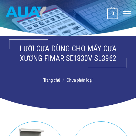
Bỏ
qua
0
nội
dung
LƯỠI CƯA DÙNG CHO MÁY CƯA
XƯƠNG FIMAR SE1830V SL3962
Trang chủ
/
Chưa phân loại