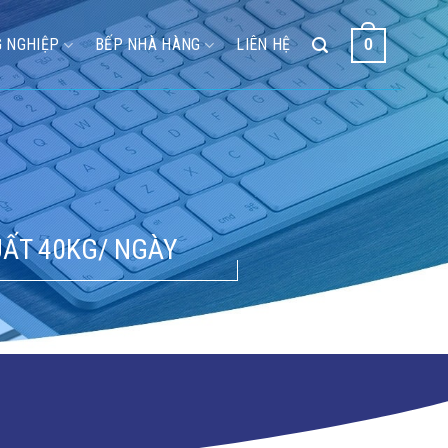
 NGHIỆP
BẾP NHÀ HÀNG
LIÊN HỆ
0
UẤT 40KG/ NGÀY