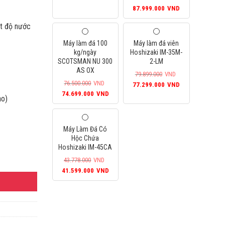
Giá
Giá
87.999.000
VND
gốc
hiện
ệt độ nước
là:
tại
95.200.000VND.
là:
Máy làm đá 100
Máy làm đá viên
87.999.000VN
kg/ngày
Hoshizaki IM-35M-
SCOTSMAN NU 300
2-LM
AS OX
79.899.000
VND
76.500.000
VND
Giá
Giá
77.299.000
VND
Giá
Giá
74.699.000
VND
gốc
hiện
ao)
gốc
hiện
là:
tại
là:
tại
79.899.000VND.
là:
76.500.000VND.
là:
77.299.000VN
Máy Làm Đá Có
74.699.000VND.
Hộc Chứa
Hoshizaki IM-45CA
 SUẤT 40KG/ NGÀY số lượng
43.778.000
VND
Giá
Giá
41.599.000
VND
gốc
hiện
là:
tại
43.778.000VND.
là:
41.599.000VND.