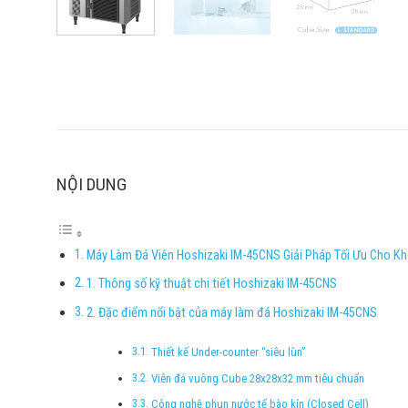
NỘI DUNG
Máy Làm Đá Viên Hoshizaki IM-45CNS Giải Pháp Tối Ưu Cho K
1. Thông số kỹ thuật chi tiết Hoshizaki IM-45CNS
2. Đặc điểm nổi bật của máy làm đá Hoshizaki IM-45CNS
Thiết kế Under-counter “siêu lùn”
Viên đá vuông Cube 28x28x32 mm tiêu chuẩn
Công nghệ phun nước tế bào kín (Closed Cell)