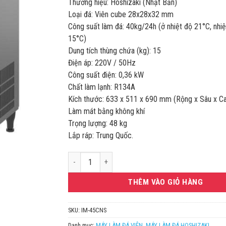
Thương hiệu: Hoshizaki (Nhật Bản)
Loại đá: Viên cube 28x28x32 mm
Công suất làm đá: 40kg/24h (ở nhiệt độ 21°C, nhi
15°C)
Dung tích thùng chứa (kg): 15
Điện áp: 220V / 50Hz
Công suất điện: 0,36 kW
Chất làm lạnh: R134A
Kích thước: 633 x 511 x 690 mm (Rộng x Sâu x C
Làm mát bằng không khí
Trọng lượng: 48 kg
Lắp ráp: Trung Quốc.
MÁY LÀM ĐÁ VIÊN CUBE HOSHIZAKI IM-45CNS CÔNG
THÊM VÀO GIỎ HÀNG
SKU:
IM-45CNS
Danh mục:
MÁY LÀM ĐÁ VIÊN
,
MÁY LÀM ĐÁ HOSHIZAKI