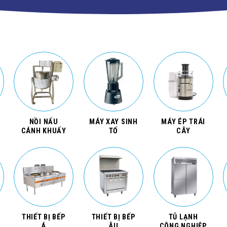
NỒI NẤU
MÁY XAY SINH
MÁY ÉP TRÁI
CÁNH KHUẤY
TỐ
CÂY
THIẾT BỊ BẾP
THIẾT BỊ BẾP
TỦ LẠNH
Á
ÂU
CÔNG NGHIỆP