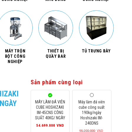
MÁY TRỘN
THIẾT BỊ
TỦ TRƯNG BÀY
BỘT CÔNG
QUẦY BAR
NGHIỆP
Sản phẩm cùng loại
HIZAKI
 NGÀY
MÁY LÀM ĐÁ VIÊN
Máy làm đá viên
CUBE HOSHIZAKI
cube công suất
IM-45CNS CÔNG
190kg/ngày
SUẤT 40KG/ NGÀY
Hoshizaki IM-
240DNS
54.699.000
VND
95.200.000
VND