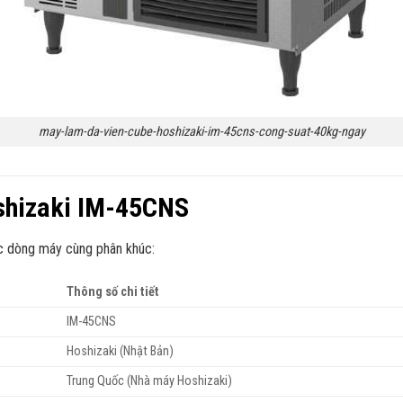
may-lam-da-vien-cube-hoshizaki-im-45cns-cong-suat-40kg-ngay
oshizaki IM-45CNS
ác dòng máy cùng phân khúc:
Thông số chi tiết
IM-45CNS
Hoshizaki (Nhật Bản)
Trung Quốc (Nhà máy Hoshizaki)