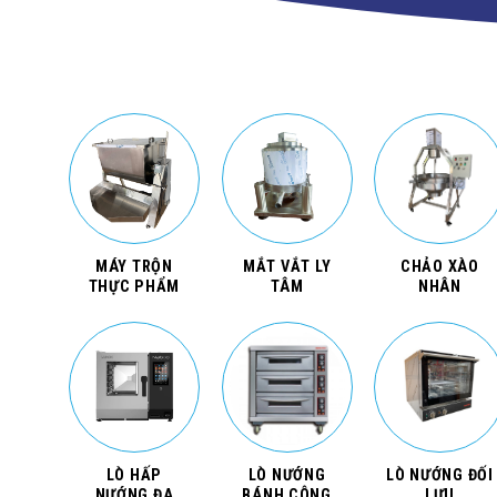
MÁY TRỘN
MẮT VẮT LY
CHẢO XÀO
THỰC PHẨM
TÂM
NHÂN
LÒ HẤP
LÒ NƯỚNG
LÒ NƯỚNG ĐỐI
NƯỚNG ĐA
BÁNH CÔNG
LƯU