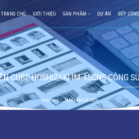
TRANG CHỦ
GIỚI THIỆU
SẢN PHẨM
DỰ ÁN
BẾP CÔNG
ÊN CUBE HOSHIZAKI IM-45CNS CÔNG S
Trang chủ
/
MÁY LÀM ĐÁ VIÊN