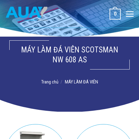
Bỏ
qua
0
nội
dung
MÁY LÀM ĐÁ VIÊN SCOTSMAN
NW 608 AS
Trang chủ
/
MÁY LÀM ĐÁ VIÊN