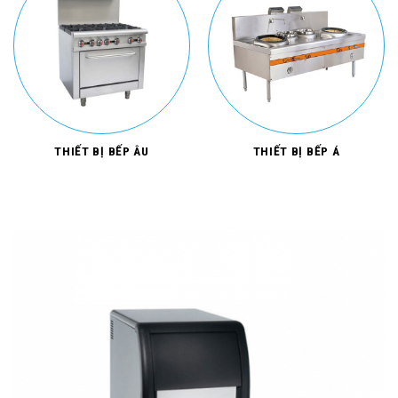
THIẾT BỊ BẾP ÂU
THIẾT BỊ BẾP Á