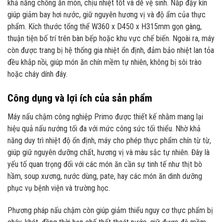
khả năng chống ăn mòn, chịu nhiệt tốt và dễ vệ sinh. Nắp đậy kín
giúp giảm bay hơi nước, giữ nguyên hương vị và độ ẩm của thực
phẩm. Kích thước tổng thể W360 x D450 x H315mm gọn gàng,
thuận tiện bố trí trên bàn bếp hoặc khu vực chế biến. Ngoài ra, máy
còn được trang bị hệ thống gia nhiệt ổn định, đảm bảo nhiệt lan tỏa
đều khắp nồi, giúp món ăn chín mềm tự nhiên, không bị sôi trào
hoặc cháy dính đáy.
Công dụng và lợi ích của sản phẩm
Máy nấu chậm công nghiệp Primo được thiết kế nhằm mang lại
hiệu quả nấu nướng tối đa với mức công sức tối thiểu. Nhờ khả
năng duy trì nhiệt độ ổn định, máy cho phép thực phẩm chín từ từ,
giúp giữ nguyên dưỡng chất, hương vị và màu sắc tự nhiên. Đây là
yếu tố quan trọng đối với các món ăn cần sự tinh tế như thịt bò
hầm, soup xương, nước dùng, pate, hay các món ăn dinh dưỡng
phục vụ bệnh viện và trường học.
Phương pháp nấu chậm còn giúp giảm thiểu nguy cơ thực phẩm bị