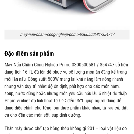
may-nau-cham-cong-nghiep-primo-0300500581-354747
Đặc điểm sản phẩm
Máy Nấu Chậm Công Nghiệp Primo 0300500581 / 354747 sở hữu
dung tích 16 lít, đủ lớn để phục vụ số lượng món ăn đáng kể trong
mỗi lần nấu. Công suất 500W mang lại khả năng làm nóng nhanh
nhưng vẫn duy trì nhiệt độ ổn định, phù hợp cho các món hầm,
soup, nước dùng hoặc những món yêu cầu nấu lâu ở nhiệt độ thấp.
Phạm vi nhiệt độ linh hoạt từ 0°C đến 95°C giúp người dùng dễ
dàng điều chỉnh cho từng loại thực phẩm khác nhau, từ rau củ, thịt,
cá cho đến các món sốt, súp dinh dưỡng.
Thân máy được chế tạo bằng thép không gỉ 201 – loại vật liệu có