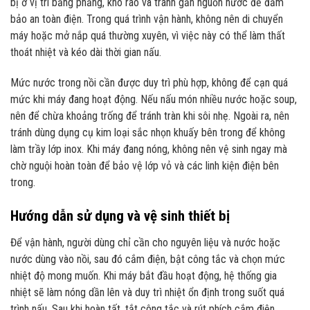
bị ở vị trí bằng phẳng, khô ráo và tránh gần nguồn nước để đảm
bảo an toàn điện. Trong quá trình vận hành, không nên di chuyển
máy hoặc mở nắp quá thường xuyên, vì việc này có thể làm thất
thoát nhiệt và kéo dài thời gian nấu.
Mức nước trong nồi cần được duy trì phù hợp, không để cạn quá
mức khi máy đang hoạt động. Nếu nấu món nhiều nước hoặc soup,
nên để chừa khoảng trống để tránh tràn khi sôi nhẹ. Ngoài ra, nên
tránh dùng dụng cụ kim loại sắc nhọn khuấy bên trong để không
làm trầy lớp inox. Khi máy đang nóng, không nên vệ sinh ngay mà
chờ nguội hoàn toàn để bảo vệ lớp vỏ và các linh kiện điện bên
trong.
Hướng dẫn sử dụng và vệ sinh thiết bị
Để vận hành, người dùng chỉ cần cho nguyên liệu và nước hoặc
nước dùng vào nồi, sau đó cắm điện, bật công tắc và chọn mức
nhiệt độ mong muốn. Khi máy bắt đầu hoạt động, hệ thống gia
nhiệt sẽ làm nóng dần lên và duy trì nhiệt ổn định trong suốt quá
trình nấu. Sau khi hoàn tất, tắt công tắc và rút phích cắm điện