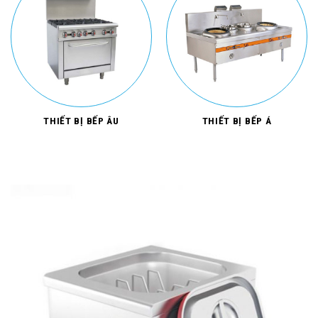
THIẾT BỊ BẾP ÂU
THIẾT BỊ BẾP Á