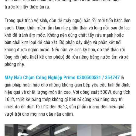
trước khi lấy thức ăn ra.
Trong quá trình vệ sinh, cần để máy nguội hẳn rồi mới tiến hành làm
sạch. Dùng khăn mềm ẩm lau nhẹ phần thân và lòng nồi, sau đó lau
khô để tránh ẩm mốc. Không nên dùng chất tẩy rửa mạnh hoặc
bàn chải kim loại để chà xát. Bộ phận dây điện và phần kết nối
không được ngâm nước. Nếu cần vệ sinh kỹ hơn, có thể tháo rời
lòng nồi (nếu thiết kế cho phép) để rửa riêng bằng nước ấm và xà
phòng nhẹ.
Máy Nấu Chậm Công Nghiệp Primo 0300500581 / 354747
là
giải pháp hoàn hảo cho những không gian bếp yêu cầu tính ổn định,
hiệu quả và chất lượng món ăn cao. Với công suất 500W, dung tích
16 lít, thiết kế bằng thép không gỉ bền bỉ cùng khả năng duy trì
nhiệt độ ổn định từ 0°C đến 95°C, sản phẩm mang đến hiệu quả
vượt trội cho mọi nhu cầu nấu chậm.