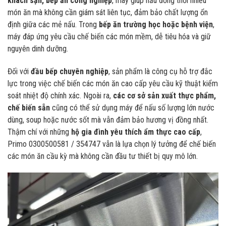
khách sạn, bếp ăn công nghiệp
, máy giúp nấu đồng thời nhiều
món ăn mà không cần giám sát liên tục, đảm bảo chất lượng ổn
định giữa các mẻ nấu. Trong
bếp ăn trường học hoặc bệnh viện
,
máy đáp ứng yêu cầu chế biến các món mềm, dễ tiêu hóa và giữ
nguyên dinh dưỡng.
Đối với
đầu bếp chuyên nghiệp
, sản phẩm là công cụ hỗ trợ đắc
lực trong việc chế biến các món ăn cao cấp yêu cầu kỹ thuật kiểm
soát nhiệt độ chính xác. Ngoài ra,
các cơ sở sản xuất thực phẩm,
chế biến sẵn
cũng có thể sử dụng máy để nấu số lượng lớn nước
dùng, soup hoặc nước sốt mà vẫn đảm bảo hương vị đồng nhất.
Thậm chí với những
hộ gia đình yêu thích ẩm thực cao cấp
,
Primo 0300500581 / 354747 vẫn là lựa chọn lý tưởng để chế biến
các món ăn cầu kỳ mà không cần đầu tư thiết bị quy mô lớn.