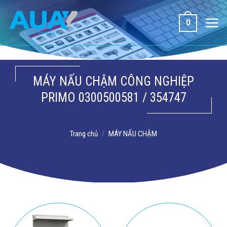
Bỏ
qua
0
nội
dung
MÁY NẤU CHẬM CÔNG NGHIỆP
PRIMO 0300500581 / 354747
Trang chủ
/
MÁY NẤU CHẬM