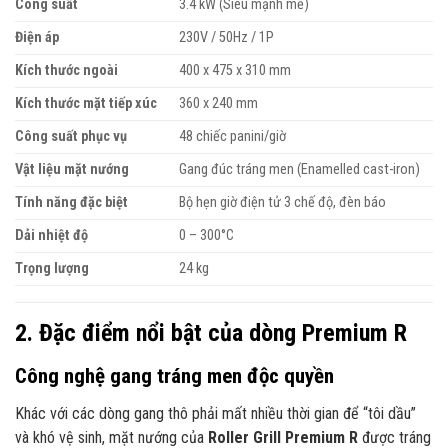
Công suất
3.4 kW (Siêu mạnh mẽ)
Điện áp
230V / 50Hz / 1P
Kích thước ngoài
400 x 475 x 310 mm
Kích thước mặt tiếp xúc
360 x 240 mm
Công suất phục vụ
48 chiếc panini/giờ
Vật liệu mặt nướng
Gang đúc tráng men (Enamelled cast-iron)
Tính năng đặc biệt
Bộ hẹn giờ điện tử 3 chế độ, đèn báo
Dải nhiệt độ
0 – 300°C
Trọng lượng
24 kg
2. Đặc điểm nổi bật của dòng Premium R
Công nghệ gang tráng men độc quyền
Khác với các dòng gang thô phải mất nhiều thời gian để “tôi dầu”
và khó vệ sinh,
mặt nướng của
Roller Grill Premium R
được tráng