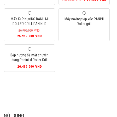
gốc
hiện
là:
tại
9.500.000VND.
là:
MÁY KẸP NƯỚNG BÁNH MÌ
Máy nướng tiếp xúc PANINI
8.899
ROLLER GRILL PANINI-R
Roller grill
26.700.000
VND
Giá
Giá
25.999.000
VND
gốc
hiện
là:
tại
26.700.000VND.
là:
Bếp nướng bề mặt chuyên
25.999.000VND.
dụng Panini xl Roller Grill
26.499.000
VND
NỘI DUNG