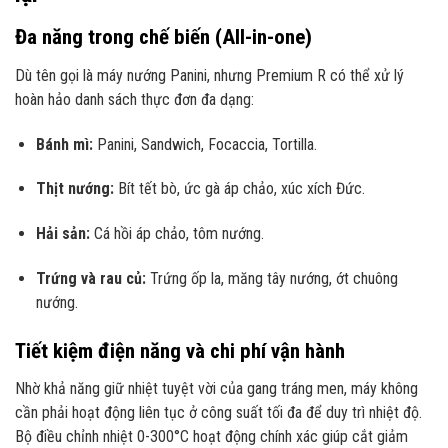
Đa năng trong chế biến (All-in-one)
Dù tên gọi là máy nướng Panini,
nhưng Premium R có thể xử lý
hoàn hảo danh sách thực đơn đa dạng:
Bánh mì:
Panini,
Sandwich,
Focaccia,
Tortilla.
Thịt nướng:
Bít tết bò,
ức gà áp chảo,
xúc xích Đức.
Hải sản:
Cá hồi áp chảo,
tôm nướng.
Trứng và rau củ:
Trứng ốp la,
măng tây nướng,
ớt chuông
nướng.
Tiết kiệm điện năng và chi phí vận hành
Nhờ khả năng giữ nhiệt tuyệt vời của gang tráng men,
máy không
cần phải hoạt động liên tục ở công suất tối đa để duy trì nhiệt độ.
Bộ điều chỉnh nhiệt 0-300°C hoạt động chính xác giúp cắt giảm