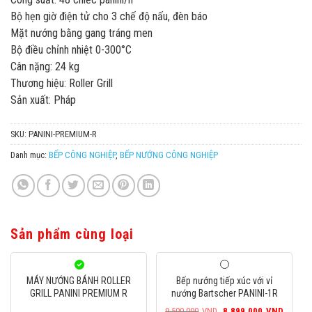
Bộ hẹn giờ điện tử cho 3 chế độ nấu, đèn báo
Mặt nướng bằng gang tráng men
Bộ điều chỉnh nhiệt 0-300°C
Cân nặng: 24 kg
Thương hiệu: Roller Grill
Sản xuất: Pháp
SKU:
PANINI-PREMIUM-R
Danh mục:
BẾP CÔNG NGHIỆP
,
BẾP NƯỚNG CÔNG NGHIỆP
Sản phẩm cùng loại
MÁY NƯỚNG BÁNH ROLLER
Bếp nướng tiếp xúc với vỉ
GRILL PANINI PREMIUM R
nướng Bartscher PANINI-1R
Giá
Giá
9.500.000
VND
8.899.000
VND