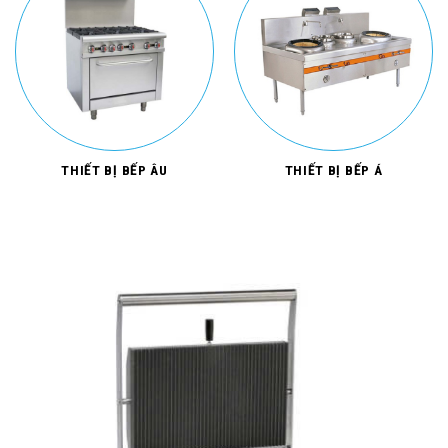
THIẾT BỊ BẾP ÂU
THIẾT BỊ BẾP Á