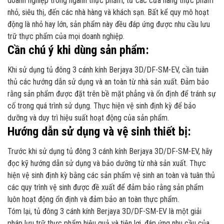
doanh nghiệp trong ngành thực phẩm, từ các cửa hàng thực phẩm
nhỏ, siêu thị, đến các nhà hàng và khách sạn. Bất kể quy mô hoạt
động là nhỏ hay lớn, sản phẩm này đều đáp ứng được nhu cầu lưu
trữ thực phẩm của mọi doanh nghiệp.
Cần chú ý khi dùng sản phẩm:
Khi sử dụng tủ đông 3 cánh kính Berjaya 3D/DF-SM-EV, cần tuân
thủ các hướng dẫn sử dụng và an toàn từ nhà sản xuất. Đảm bảo
rằng sản phẩm được đặt trên bề mặt phẳng và ổn định để tránh sự
cố trong quá trình sử dụng. Thực hiện vệ sinh định kỳ để bảo
dưỡng và duy trì hiệu suất hoạt động của sản phẩm.
Hướng dẫn sử dụng và vệ sinh thiết bị:
Trước khi sử dụng tủ đông 3 cánh kính Berjaya 3D/DF-SM-EV, hãy
đọc kỹ hướng dẫn sử dụng và bảo dưỡng từ nhà sản xuất. Thực
hiện vệ sinh định kỳ bằng các sản phẩm vệ sinh an toàn và tuân thủ
các quy trình vệ sinh được đề xuất để đảm bảo rằng sản phẩm
luôn hoạt động ổn định và đảm bảo an toàn thực phẩm.
Tóm lại, tủ đông 3 cánh kính Berjaya 3D/DF-SM-EV là một giải
pháp lưu trữ thực phẩm hiệu quả và tiện lợi, đáp ứng nhu cầu của