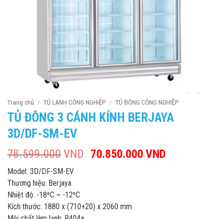
Trang chủ
/
TỦ LẠNH CÔNG NGHIỆP
/
TỦ ĐÔNG CÔNG NGHIỆP
TỦ ĐÔNG 3 CÁNH KÍNH BERJAYA
3D/DF-SM-EV
78.599.000
VND
Giá
70.850.000
VND
Giá
gốc
hiện
Model: 3D/DF-SM-EV
là:
tại
Thương hiệu: Berjaya
78.599.000VND.
là:
Nhiệt độ: -18ºC ~ -12ºC
70.850.00
Kích thước: 1880 x (710+20) x 2060 mm
Môi chất làm lạnh: R404a