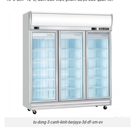
tu-dong-3-canh-kinh-berjaya-3d-df-sm-ev