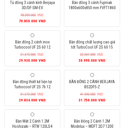
Tủ đông 3 cánh kính Berjaya
Bàn đông 3 cánh Fujimak
3D/DF-SM-EV
1800x600x850 mm FVFT1860
78.599.000
VND
Giá
Giá
70.850.000
VND
gốc
hiện
là:
tại
78.599.000VND.
là:
Bàn đông 2 cánh inox
Bàn đông chất lượng cao giá
70.850.000VND.
Turbocool UF 2S 60 12
tốt TurboCool UF 2S 60 15
31.375.000
VND
32.361.000
VND
Giá
Giá
Giá
Giá
29.930.000
VND
30.990.000
VND
gốc
hiện
gốc
hiện
là:
tại
là:
tại
31.375.000VND.
là:
32.361.000VND.
là:
Bàn đông thiết kế tiện lợi
BÀN ĐÔNG 2 CÁNH BERJAYA
29.930.000VND.
30.990.000
Turbocool UF 2S 76 12
BS2DF5-Z
31.375.000
VND
41.590.000
VND
Giá
Giá
Giá
Giá
29.834.000
VND
31.750.000
VND
gốc
hiện
gốc
hiện
là:
tại
là:
tại
31.375.000VND.
là:
41.590.000VND.
là:
Bàn Mát 2 Cánh 1.2M
Bàn Đông 2 Cánh 1.2M
29.834.000VND.
31.750.000
Hoshizaki – RTW 120LS4
Modelux – MDFT 2D7 1200