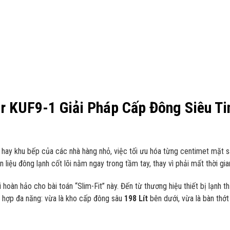
r KUF9-1 Giải Pháp Cấp Đông Siêu Ti
i hay khu bếp của các nhà hàng nhỏ, việc tối ưu hóa từng centimet mặt s
liệu đông lạnh cốt lõi nằm ngay trong tầm tay, thay vì phải mất thời gia
ời hoàn hảo cho bài toán “Slim-Fit” này. Đến từ thương hiệu thiết bị lạn
h hợp đa năng: vừa là kho cấp đông sâu
198 Lít
bên dưới, vừa là bàn thớt 