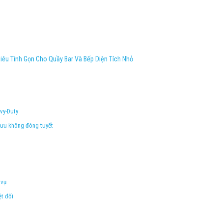
iêu Tinh Gọn Cho Quầy Bar Và Bếp Diện Tích Nhỏ
avy-Duty
 lưu không đóng tuyết
 vụ
ệt đối