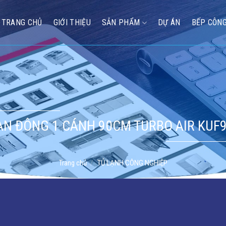
TRANG CHỦ
GIỚI THIỆU
SẢN PHẨM
DỰ ÁN
BẾP CÔNG
ÀN ĐÔNG 1 CÁNH 90CM TURBO AIR KUF9
Trang chủ
/
TỦ LẠNH CÔNG NGHIỆP