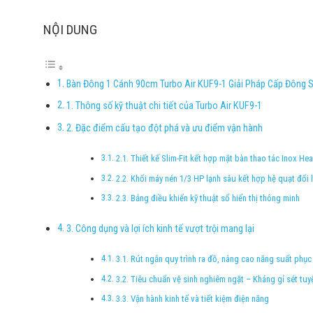
NỘI DUNG
Bàn Đông 1 Cánh 90cm Turbo Air KUF9-1 Giải Pháp Cấp Đông S
1. Thông số kỹ thuật chi tiết của Turbo Air KUF9-1
2. Đặc điểm cấu tạo đột phá và ưu điểm vận hành
2.1. Thiết kế Slim-Fit kết hợp mặt bàn thao tác Inox He
2.2. Khối máy nén 1/3 HP lạnh sâu kết hợp hệ quạt đối
2.3. Bảng điều khiển kỹ thuật số hiển thị thông minh
3. Công dụng và lợi ích kinh tế vượt trội mang lại
3.1. Rút ngắn quy trình ra đồ, nâng cao năng suất phục
3.2. Tiêu chuẩn vệ sinh nghiêm ngặt – Kháng gỉ sét tuy
3.3. Vận hành kinh tế và tiết kiệm điện năng