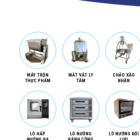
MÁY TRỘN
MẮT VẮT LY
CHẢO XÀO
THỰC PHẨM
TÂM
NHÂN
LÒ HẤP
LÒ NƯỚNG
LÒ NƯỚNG ĐỐI
NƯỚNG ĐA
BÁNH CÔNG
LƯU