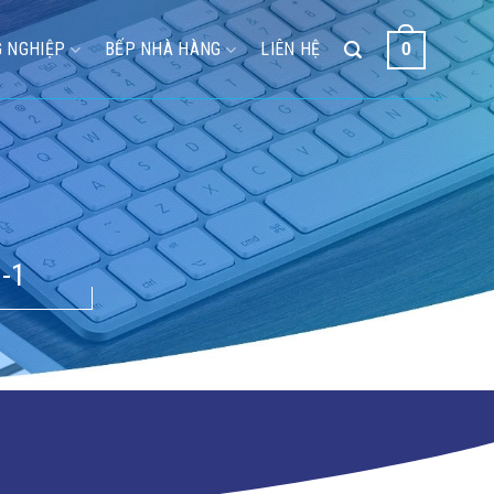
 NGHIỆP
BẾP NHÀ HÀNG
LIÊN HỆ
0
-1