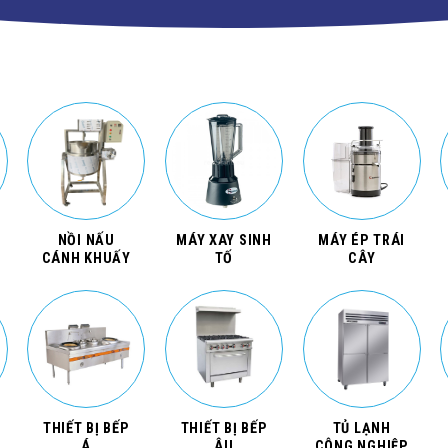
NỒI NẤU
MÁY XAY SINH
MÁY ÉP TRÁI
CÁNH KHUẤY
TỐ
CÂY
THIẾT BỊ BẾP
THIẾT BỊ BẾP
TỦ LẠNH
Á
ÂU
CÔNG NGHIỆP