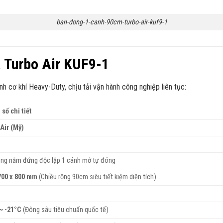
ban-dong-1-canh-90cm-turbo-air-kuf9-1
ủa Turbo Air KUF9-1
 cơ khí Heavy-Duty, chịu tải vận hành công nghiệp liên tục:
số chi tiết
Air (Mỹ)
1
ng nằm đứng độc lập 1 cánh mở tự đóng
700 x 800 mm
(Chiều rộng 90cm siêu tiết kiệm diện tích)
t
~ -21°C
(Đông sâu tiêu chuẩn quốc tế)