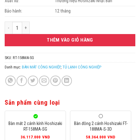
Xuất xứ:
Thương hiệu Hoshizaki Nhật Bản
Bảo hành:
12 tháng
Bàn mát 2 cánh kính Hoshizaki RT-158MA-SG số lượng
THÊM VÀO GIỎ HÀNG
SKU:
RT-158MA-SG
Danh mục:
BÀN MÁT CÔNG NGHIỆP
,
TỦ LẠNH CÔNG NGHIỆP
Sản phẩm cùng loại
Bàn mát 2 cánh kính Hoshizaki
Bàn đông 2 cánh Hoshizaki FT-
RT-158MA-SG
188MA-S-3D
36.117.000
VND
58.364.000
VND