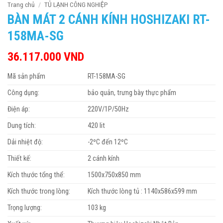
Trang chủ
/
TỦ LẠNH CÔNG NGHIỆP
BÀN MÁT 2 CÁNH KÍNH HOSHIZAKI RT-
158MA-SG
36.117.000
VND
Mã sản phẩm
RT-158MA-SG
Công dụng:
bảo quản, trưng bày thực phẩm
Điện áp:
220V/1P/50Hz
Dung tích:
420 lit
Dải nhiệt độ:
-2ºC đến 12ºC
Thiết kế:
2 cánh kính
Kích thước tổng thể:
1500x750x850 mm
Kích thước trong lòng:
Kích thước lòng tủ : 1140x586x599 mm
Trọng lượng:
103 kg