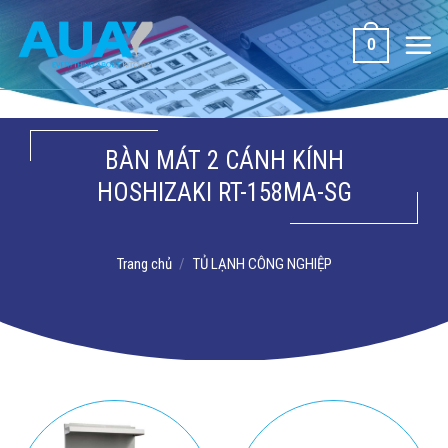
Bỏ
qua
0
nội
dung
BÀN MÁT 2 CÁNH KÍNH
HOSHIZAKI RT-158MA-SG
Trang chủ
/
TỦ LẠNH CÔNG NGHIỆP