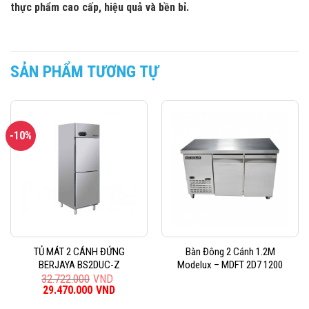
thực phẩm cao cấp, hiệu quả và bền bỉ.
SẢN PHẨM TƯƠNG TỰ
-10%
TỦ MÁT 2 CÁNH ĐỨNG
Bàn Đông 2 Cánh 1.2M
BERJAYA BS2DUC-Z
Modelux – MDFT 2D7 1200
32.722.000
VND
Giá
29.470.000
VND
Giá
gốc
hiện