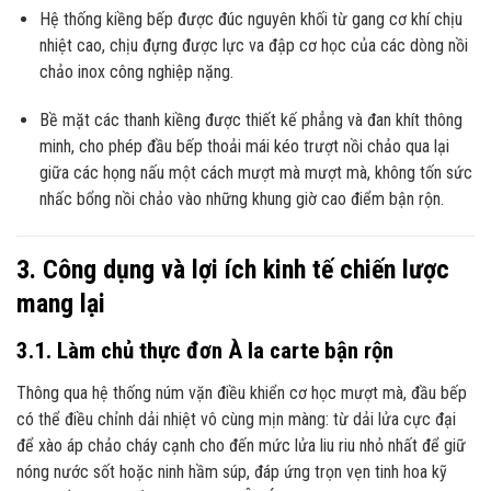
Hệ thống kiềng bếp được đúc nguyên khối từ gang cơ khí chịu
nhiệt cao, chịu đựng được lực va đập cơ học của các dòng nồi
chảo inox công nghiệp nặng.
Bề mặt các thanh kiềng được thiết kế phẳng và đan khít thông
minh, cho phép đầu bếp thoải mái kéo trượt nồi chảo qua lại
giữa các họng nấu một cách mượt mà mượt mà, không tốn sức
nhấc bổng nồi chảo vào những khung giờ cao điểm bận rộn.
3. Công dụng và lợi ích kinh tế chiến lược
mang lại
3.1. Làm chủ thực đơn À la carte bận rộn
Thông qua hệ thống núm vặn điều khiển cơ học mượt mà, đầu bếp
có thể điều chỉnh dải nhiệt vô cùng mịn màng: từ dải lửa cực đại
để xào áp chảo cháy cạnh cho đến mức lửa liu riu nhỏ nhất để giữ
nóng nước sốt hoặc ninh hầm súp, đáp ứng trọn vẹn tinh hoa kỹ