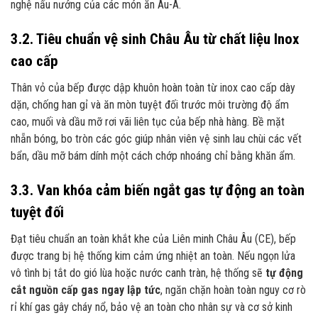
nghệ nấu nướng của các món ăn Âu-Á.
3.2. Tiêu chuẩn vệ sinh Châu Âu từ chất liệu Inox
cao cấp
Thân vỏ của bếp được dập khuôn hoàn toàn từ inox cao cấp dày
dặn, chống han gỉ và ăn mòn tuyệt đối trước môi trường độ ẩm
cao, muối và dầu mỡ rơi vãi liên tục của bếp nhà hàng. Bề mặt
nhẵn bóng, bo tròn các góc giúp nhân viên vệ sinh lau chùi các vết
bẩn, dầu mỡ bám dính một cách chớp nhoáng chỉ bằng khăn ẩm.
3.3. Van khóa cảm biến ngắt gas tự động an toàn
tuyệt đối
Đạt tiêu chuẩn an toàn khắt khe của Liên minh Châu Âu (CE), bếp
được trang bị hệ thống kim cảm ứng nhiệt an toàn. Nếu ngọn lửa
vô tình bị tắt do gió lùa hoặc nước canh tràn, hệ thống sẽ
tự động
cắt nguồn cấp gas ngay lập tức
, ngăn chặn hoàn toàn nguy cơ rò
rỉ khí gas gây cháy nổ, bảo vệ an toàn cho nhân sự và cơ sở kinh