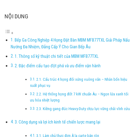
NỘI DUNG
Bếp Ga Công Nghiệp 4 Họng Đặt Bàn MBM MFB77TXL Giải Pháp Nấu
Nướng Đa Nhiệm, Đẳng Cấp Ý Cho Gian Bếp Âu
1. Thông số kỹ thuật chi tiết của MBM MFB77TXL
2. Đặc điểm cấu tạo đột phá và ưu điểm vận hành
2.1. Cấu trúc 4 họng đối xứng vuông vắn – Nhân bốn hiệu
suất phục vụ
2.2. Hệ thống họng đốt 7 kW chuẩn Âu – Ngọn lửa xanh tối
ưu hóa nhiệt lượng
2.3. Kiềng gang đúc Heavy-Duty chịu lực vững chãi vĩnh cửu
3. Công dụng và lợi ích kinh tế chiến lược mang lại
3.1. Làm chủ thực đơn À la carte bận rộn