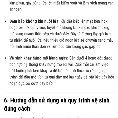
kim phun, gây bùng lửa lớn mất kiểm soát và làm rách màng van
an toàn.
Đảm bảo không khí nuôi lửa:
Khi đặt bếp lên mặt bàn inox
hoặc bàn đá quầy line, tuyệt đối không bịt kín các khe thoáng
gió xung quanh thân bếp và dưới đáy. Đây là đường lấy gió tươi
tự nhiên để nuôi lửa, nếu thiếu gió ngọn lửa sẽ chuyển sang màu
đỏ, sinh muội than đen và làm tiêu tốn lượng gas gấp đôi.
Vệ sinh khay hứng mỡ hàng ngày:
Bên dưới 4 họng đốt được
tích hợp hệ thống khay hứng mỡ rơi vãi. Cuối mỗi ca làm việc
bắt buộc phải kéo khay ra đổ bỏ dầu mỡ thừa và rửa sạch,
tránh để dầu mỡ tích tụ quá đầy mẻ lâu ngày dễ bắt lửa gây hỏa
hoạn cục bộ dưới đáy bếp.
6. Hướng dẫn sử dụng và quy trình vệ sinh
đúng cách