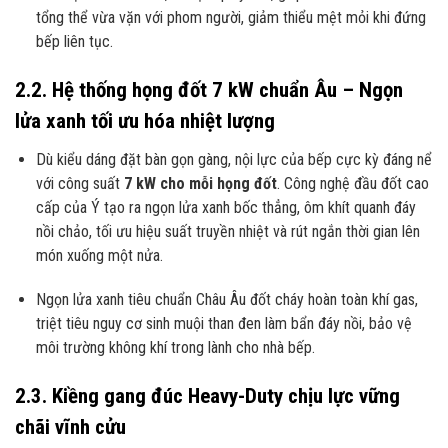
tổng thể vừa vặn với phom người, giảm thiểu mệt mỏi khi đứng
bếp liên tục.
2.2. Hệ thống họng đốt 7 kW chuẩn Âu – Ngọn
lửa xanh tối ưu hóa nhiệt lượng
Dù kiểu dáng đặt bàn gọn gàng, nội lực của bếp cực kỳ đáng nể
với công suất
7 kW cho mỗi họng đốt
. Công nghệ đầu đốt cao
cấp của Ý tạo ra ngọn lửa xanh bốc thẳng, ôm khít quanh đáy
nồi chảo, tối ưu hiệu suất truyền nhiệt và rút ngắn thời gian lên
món xuống một nửa.
Ngọn lửa xanh tiêu chuẩn Châu Âu đốt cháy hoàn toàn khí gas,
triệt tiêu nguy cơ sinh muội than đen làm bẩn đáy nồi, bảo vệ
môi trường không khí trong lành cho nhà bếp.
2.3. Kiềng gang đúc Heavy-Duty chịu lực vững
chãi vĩnh cửu