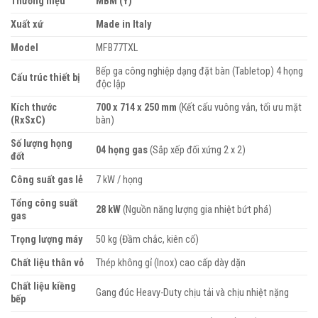
Thương hiệu
MBM (Ý)
Xuất xứ
Made in Italy
Model
MFB77TXL
Bếp ga công nghiệp dạng đặt bàn (Tabletop) 4 họng
Cấu trúc thiết bị
độc lập
Kích thước
700 x 714 x 250 mm
(Kết cấu vuông vắn, tối ưu mặt
(RxSxC)
bàn)
Số lượng họng
04 họng gas
(Sắp xếp đối xứng 2 x 2)
đốt
Công suất gas lẻ
7 kW / họng
Tổng công suất
28 kW
(Nguồn năng lượng gia nhiệt bứt phá)
gas
Trọng lượng máy
50 kg (Đầm chắc, kiên cố)
Chất liệu thân vỏ
Thép không gỉ (Inox) cao cấp dày dặn
Chất liệu kiềng
Gang đúc Heavy-Duty chịu tải và chịu nhiệt nặng
bếp