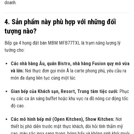
doanh.
4. Sản phẩm này phù hợp với những đối
tượng nào?
Bếp ga 4 họng đặt bàn MBM MFB77TXL là trạm năng lượng lý
tưởng cho:
Các nhà hàng Âu, quán Bistro, nhà hàng Fusion quy mô vừa
và lớn:
Nơi thực đơn gọi món À la carte phong phú, yêu cầu ra
món đa dạng liên tục cùng một lúc.
Gian bếp của Khách sạn, Resort, Trung tâm tiệc cưới:
Phục
vụ các ca ăn sáng buffet hoặc khu vực ra đồ nóng cơ động tốc
độ cao.
Các mô hình bếp mở (Open Kitchen), Show Kitchen:
Nơi
thiết bị phô diễn trước mặt thực khách, đòi hỏi tính thẩm mỹ
cao, màu sắc inox sang trọng, bóng bẩy và không sinh khói muội