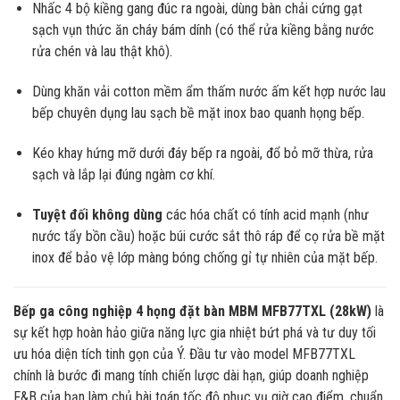
Nhấc 4 bộ kiềng gang đúc ra ngoài, dùng bàn chải cứng gạt
sạch vụn thức ăn cháy bám dính (có thể rửa kiềng bằng nước
rửa chén và lau thật khô).
Dùng khăn vải cotton mềm ẩm thấm nước ấm kết hợp nước lau
bếp chuyên dụng lau sạch bề mặt inox bao quanh họng bếp.
Kéo khay hứng mỡ dưới đáy bếp ra ngoài, đổ bỏ mỡ thừa, rửa
sạch và lắp lại đúng ngàm cơ khí.
Tuyệt đối không dùng
các hóa chất có tính acid mạnh (như
nước tẩy bồn cầu) hoặc búi cước sắt thô ráp để cọ rửa bề mặt
inox để bảo vệ lớp màng bóng chống gỉ tự nhiên của mặt bếp.
Bếp ga công nghiệp 4 họng đặt bàn MBM MFB77TXL (28kW)
là
sự kết hợp hoàn hảo giữa năng lực gia nhiệt bứt phá và tư duy tối
ưu hóa diện tích tinh gọn của Ý. Đầu tư vào model MFB77TXL
chính là bước đi mang tính chiến lược dài hạn, giúp doanh nghiệp
F&B của bạn làm chủ bài toán tốc độ phục vụ giờ cao điểm, chuẩn