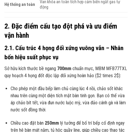
Van khóa an toàn tích hợp cảm biến ngắt gas tự
Hệ thống an toàn
động
2. Đặc điểm cấu tạo đột phá và ưu điểm
vận hành
2.1. Cấu trúc 4 họng đối xứng vuông vắn – Nhân
bốn hiệu suất phục vụ
Sở hữu kích thước bề ngang
700mm
chuẩn mực, MBM MFB77TXL
quy hoạch 4 họng đốt độc lập đối xứng hoàn hảo (
$2 times 2$
):
Cho phép một đầu bếp làm chủ cùng lúc 4 nồi, chảo sốt khác
nhau trên cùng một diện tích mặt bàn tinh gọn. Bạn có thể vừa
áp chảo bít tết, vừa đun nước luộc mỳ, vừa đảo cánh gà và làm
nước sốt đồng thời.
Chiều cao đặt bàn
250mm
lý tưởng để bố trí bếp cố định ngay
trên hệ bàn mát nằm, tủ hộc quầy line, giúp chiều cao thao tác