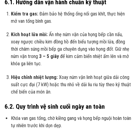
6.1. Hướng dẫn vận hành chuẩn kỹ thuật
Kiểm tra gas:
Đảm bảo hệ thống ống nối gas khít, thực hiện
mở van tổng bình gas.
Kích hoạt lửa mồi:
Ấn nhẹ núm vặn của họng bếp cần nấu,
xoay ngược chiều kim đồng hồ đến biểu tượng mồi lửa, đồng
thời châm súng mồi bếp ga chuyên dụng vào họng đốt. Giữ nhẹ
núm vặn trong
3 – 5 giây
để kim cảm biến nhiệt ấm lên và mở
khóa ga liên tục.
Hiệu chỉnh nhiệt lượng:
Xoay núm vặn linh hoạt giữa dải công
suất cực đại (7 kW) hoặc thu nhỏ về dải liu riu tùy theo kỹ thuật
chế biến của món ăn.
6.2. Quy trình vệ sinh cuối ngày an toàn
Khóa van gas tổng, chờ kiềng gang và họng bếp nguội hoàn toàn
tự nhiên trước khi dọn dẹp.