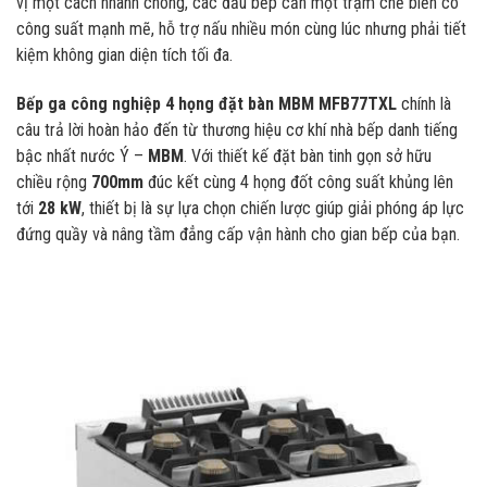
vị một cách nhanh chóng, các đầu bếp cần một trạm chế biến có
công suất mạnh mẽ, hỗ trợ nấu nhiều món cùng lúc nhưng phải tiết
kiệm không gian diện tích tối đa.
Bếp ga công nghiệp 4 họng đặt bàn MBM MFB77TXL
chính là
câu trả lời hoàn hảo đến từ thương hiệu cơ khí nhà bếp danh tiếng
bậc nhất nước Ý –
MBM
. Với thiết kế đặt bàn tinh gọn sở hữu
chiều rộng
700mm
đúc kết cùng 4 họng đốt công suất khủng lên
tới
28 kW
, thiết bị là sự lựa chọn chiến lược giúp giải phóng áp lực
đứng quầy và nâng tầm đẳng cấp vận hành cho gian bếp của bạn.