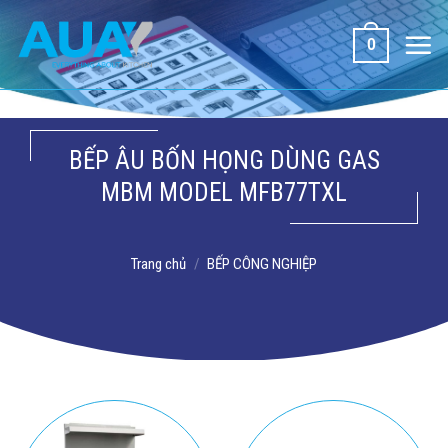
Bỏ
qua
0
nội
dung
BẾP ÂU BỐN HỌNG DÙNG GAS
MBM MODEL MFB77TXL
Trang chủ
/
BẾP CÔNG NGHIỆP