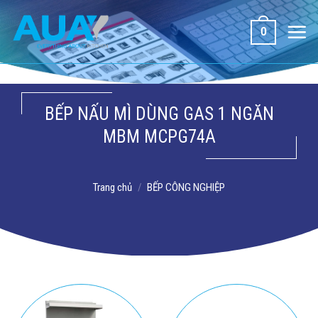
Bỏ
qua
0
nội
dung
BẾP NẤU MÌ DÙNG GAS 1 NGĂN
MBM MCPG74A
Trang chủ
/
BẾP CÔNG NGHIỆP