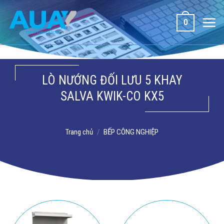
Bỏ
qua
0
nội
dung
LÒ NƯỚNG ĐỐI LƯU 5 KHAY
SALVA KWIK-CO KX5
Trang chủ
/
BẾP CÔNG NGHIỆP