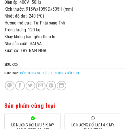
Điện áp: 400V–50Hz
Kích thước: 915Wx1059Dx535H (mm)
Nhiệt độ đạt: 240 (ºC)
Hướng mở cửa: Từ Phải sang Trái
Trọng lượng: 120 kg
Khay không bao gồm theo lò
Nhà sản xuất: SALVA
Xuất xứ: TÂY BAN NHA
SKU:
KX5
Danh mục:
BẾP CÔNG NGHIỆP
,
LÒ NƯỚNG ĐỐI LƯU
Sản phẩm cùng loại
LÒ NƯỚNG ĐỐI LƯU 5 KHAY
LÒ NƯỚNG ĐỐI LƯU 4 KHAY