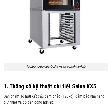
lo-nuong-doi-luu-5-khay-salva-kwik-co-kx5
1. Thông số kỹ thuật chi tiết Salva KX5
Sản phẩm sở hữu kết cấu đầm chắc (120kg), đảm bảo khả năng
giữ nhiệt và độ bền công nghiệp: