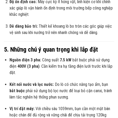
Độ ổn định cao:
Máy cực kỳ ít hỏng vặt, linh kiện cơ khí chính
xác giúp lò vận hành ổn định trong môi trường bếp công nghiệp
khắc nghiệt.
Dễ dàng bảo trì:
Thiết kế khoang lò bo tròn các góc giúp việc
vệ sinh sau khi nướng trở nên nhanh chóng và dễ dàng.
5. Những chú ý quan trọng khi lắp đặt
Nguồn điện 3 pha:
Công suất
7.5 kW
bắt buộc phải sử dụng
điện
400V (3 pha)
. Cần kiểm tra hạ tầng điện lưới trước khi lắp
đặt.
Kết nối nước và lọc nước:
Do lò có chức năng tạo ẩm, bạn
bắt buộc
phải sử dụng bộ lọc nước để loại bỏ cặn canxi, tránh
làm tắc nghẽn hệ thống phun sương.
Vị trí đặt máy:
Với chiều sâu 1059mm, bạn cần một mặt bàn
hoặc chân đế đủ rộng và vững chãi để chịu tải trọng 120kg