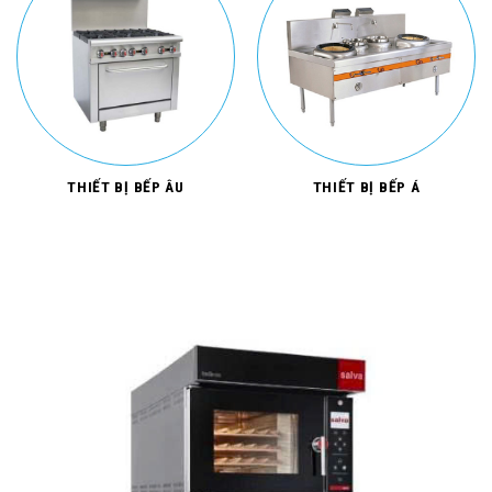
THIẾT BỊ BẾP ÂU
THIẾT BỊ BẾP Á