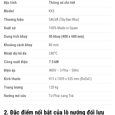
Đặc tính
Thông số chi tiết
Model
KX5
Thương hiệu
SALVA (Tây Ban Nha)
Xuất xứ
100% Made in Spain
Dung tích khay
05 khay (400 x 600 mm)
Khoảng cách khay
80 mm
Nhiệt độ tối đa
240°C
Công suất điện
7.5 kW
Điện áp
400V – 3 Pha – 50Hz
Kích thước
915 x 1059 x 535 mm (RxSxC)
Trọng lượng
120 kg
Hướng mở cửa
Từ Phải sang Trái
2. Đặc điểm nổi bật của lò nướng đối lưu