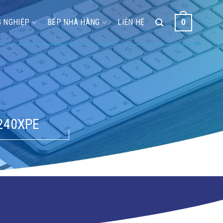
 NGHIỆP
BẾP NHÀ HÀNG
LIÊN HỆ
0
240XPE