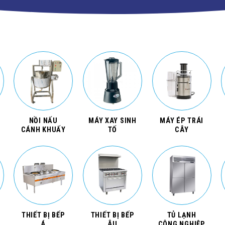
NỒI NẤU
MÁY XAY SINH
MÁY ÉP TRÁI
CÁNH KHUẤY
TỐ
CÂY
THIẾT BỊ BẾP
THIẾT BỊ BẾP
TỦ LẠNH
Á
ÂU
CÔNG NGHIỆP