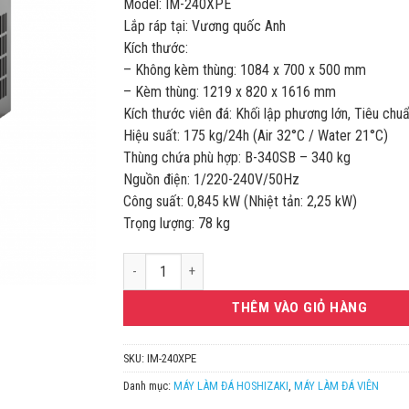
Model: IM-240XPE
116.750.000
Lắp ráp tại: Vương quốc Anh
Kích thước:
– Không kèm thùng: 1084 x 700 x 500 mm
– Kèm thùng: 1219 x 820 x 1616 mm
Kích thước viên đá: Khối lập phương lớn, Tiêu chu
Hiệu suất: 175 kg/24h (Air 32°C / Water 21°C)
Thùng chứa phù hợp: B-340SB – 340 kg
Nguồn điện: 1/220-240V/50Hz
Công suất: 0,845 kW (Nhiệt tản: 2,25 kW)
Trọng lượng: 78 kg
MÁY LÀM ĐÁ CUBE 175KG/24H HOSHIZAKI IM-240XP
THÊM VÀO GIỎ HÀNG
SKU:
IM-240XPE
Danh mục:
MÁY LÀM ĐÁ HOSHIZAKI
,
MÁY LÀM ĐÁ VIÊN