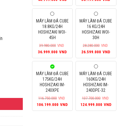
VND.
là:
gốc
hiện
gốc
hiện
106.199.000VND.
là:
tại
là:
tại
52.992.000VND.
là:
39.050.000VND.
là:
MÁY LÀM ĐÁ CUBE
MÁY LÀM ĐÁ CUBE
48.799.000VND.
36.199.000VN
18.8KG/24H
16 KG/24H
HOSHIZAKI WOI-
HOSHIZAKI WOI-
45H
30H
ẩn
39.980.000
VND
28.280.000
VND
Giá
Giá
Giá
Giá
36.999.000
VND
26.599.000
VND
gốc
hiện
gốc
hiện
là:
tại
là:
tại
39.980.000VND.
là:
28.280.000VND.
là:
MÁY LÀM ĐÁ CUBE
MÁY LÀM ĐÁ CUBE
36.999.000VND.
26.599.000VN
175KG/24H
160KG/24H
HOSHIZAKI IM-
HOSHIZAKI IM-
E số lượng
240XPE
240DPE-32
116.750.000
VND
137.700.000
VND
Giá
Giá
Giá
Giá
106.199.000
VND
124.999.000
VND
gốc
hiện
gốc
hiện
là:
tại
là:
tại
116.750.000VND.
là:
137.700.000VND.
là:
106.199.000VND.
124.999.000