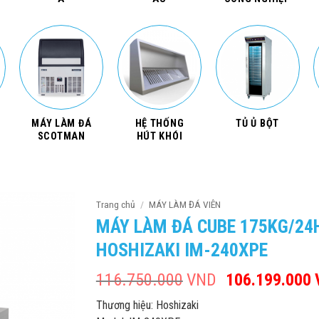
MÁY LÀM ĐÁ
HỆ THỐNG
TỦ Ủ BỘT
SCOTMAN
HÚT KHÓI
Trang chủ
/
MÁY LÀM ĐÁ VIÊN
MÁY LÀM ĐÁ CUBE 175KG/24
HOSHIZAKI IM-240XPE
116.750.000
VND
Giá
106.199.000
gốc
Thương hiệu: Hoshizaki
là: