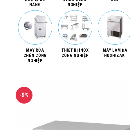
NĂNG
NGHIỆP
MÁY RỬA
THIẾT BỊ INOX
MÁY LÀM ĐÁ
CHÉN CÔNG
CÔNG NGHIỆP
HOSHIZAKI
NGHIỆP
-9%