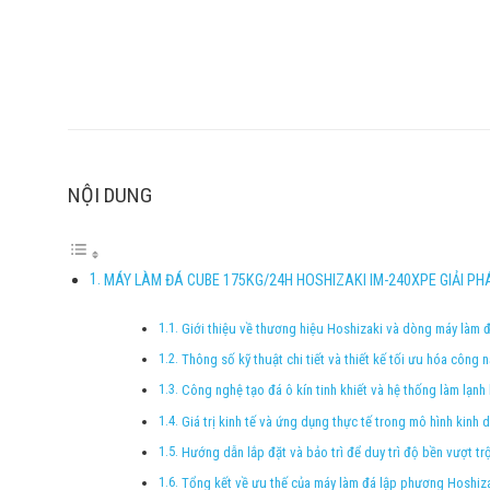
NỘI DUNG
MÁY LÀM ĐÁ CUBE 175KG/24H HOSHIZAKI IM-240XPE GIẢI PH
Giới thiệu về thương hiệu Hoshizaki và dòng máy làm
Thông số kỹ thuật chi tiết và thiết kế tối ưu hóa công
Công nghệ tạo đá ô kín tinh khiết và hệ thống làm lạnh 
Giá trị kinh tế và ứng dụng thực tế trong mô hình kinh
Hướng dẫn lắp đặt và bảo trì để duy trì độ bền vượt trộ
Tổng kết về ưu thế của máy làm đá lập phương Hoshiz