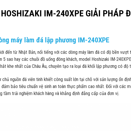
HOSHIZAKI IM-240XPE GIẢI PHÁP Đ
dòng máy làm đá lập phương IM-240XPE
giới đến từ Nhật Bản, nổi tiếng với các dòng máy làm đá có độ bền vượt 
ạn 5 sao hay các chuỗi đồ uống đông khách, model Hoshizaki IM-240XPE
khắt khe nhất của Châu Âu, chuyên tạo ra loại đá khối lập phương có độ 
hủ nguồn đá viên tinh khiết công suất lớn tại chỗ với sản lượng ổn định
òn đảm bảo tiêu chuẩn vệ sinh an toàn thực phẩm cao nhất. Đối với các 
ng tầm trải nghiệm khách hàng và khẳng định đẳng cấp của đơn vị.