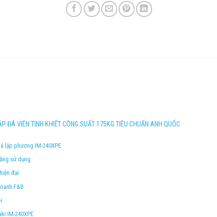
ÁP ĐÁ VIÊN TINH KHIẾT CÔNG SUẤT 175KG TIÊU CHUẨN ANH QUỐC
 đá lập phương IM-240XPE
 năng sử dụng
hiện đại
 doanh F&B
i
aki IM-240XPE