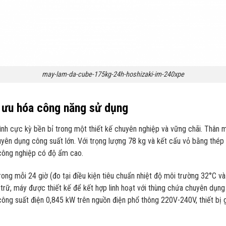
may-lam-da-cube-175kg-24h-hoshizaki-im-240xpe
ối ưu hóa công năng sử dụng
ình cực kỳ bền bỉ trong một thiết kế chuyên nghiệp và vững chãi. Thân
uyên dụng công suất lớn. Với trọng lượng 78 kg và kết cấu vỏ bằng thé
công nghiệp có độ ẩm cao.
ng mỗi 24 giờ (đo tại điều kiện tiêu chuẩn nhiệt độ môi trường 32°C 
 trữ, máy được thiết kế để kết hợp linh hoạt với thùng chứa chuyên dụng
ng suất điện 0,845 kW trên nguồn điện phổ thông 220V-240V, thiết bị gi