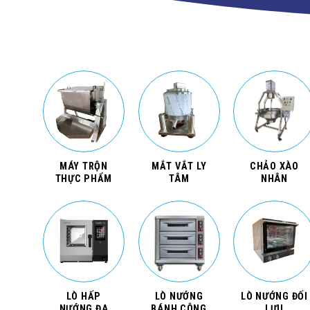
MÁY TRỘN
MẮT VẮT LY
CHẢO XÀO
THỰC PHẨM
TÂM
NHÂN
LÒ HẤP
LÒ NƯỚNG
LÒ NƯỚNG ĐỐI
NƯỚNG ĐA
BÁNH CÔNG
LƯU