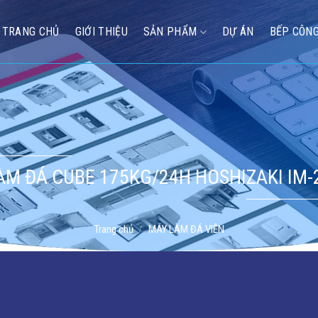
TRANG CHỦ
GIỚI THIỆU
SẢN PHẨM
DỰ ÁN
BẾP CÔNG
ÀM ĐÁ CUBE 175KG/24H HOSHIZAKI IM-
Trang chủ
/
MÁY LÀM ĐÁ VIÊN