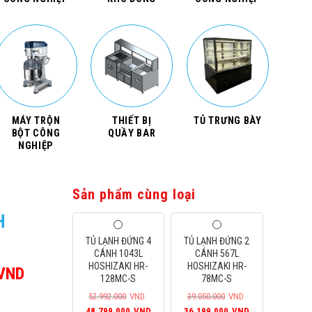
MÁY TRỘN
THIẾT BỊ
TỦ TRƯNG BÀY
BỘT CÔNG
QUẦY BAR
NGHIỆP
Sản phẩm cùng loại
H
TỦ LẠNH ĐỨNG 4
TỦ LẠNH ĐỨNG 2
CÁNH 1043L
CÁNH 567L
HOSHIZAKI HR-
HOSHIZAKI HR-
VND
Giá
128MC-S
78MC-S
hiện
52.992.000
VND
39.050.000
VND
tại
Giá
Giá
Giá
Giá
48.799.000
VND
36.199.000
VND