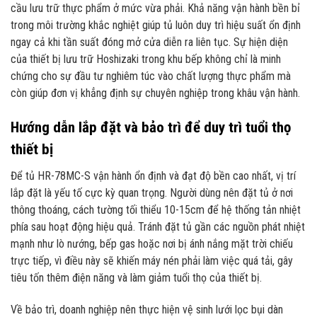
cầu lưu trữ thực phẩm ở mức vừa phải. Khả năng vận hành bền bỉ
trong môi trường khắc nghiệt giúp tủ luôn duy trì hiệu suất ổn định
ngay cả khi tần suất đóng mở cửa diễn ra liên tục. Sự hiện diện
của thiết bị lưu trữ Hoshizaki trong khu bếp không chỉ là minh
chứng cho sự đầu tư nghiêm túc vào chất lượng thực phẩm mà
còn giúp đơn vị khẳng định sự chuyên nghiệp trong khâu vận hành.
Hướng dẫn lắp đặt và bảo trì để duy trì tuổi thọ
thiết bị
Để tủ HR-78MC-S vận hành ổn định và đạt độ bền cao nhất, vị trí
lắp đặt là yếu tố cực kỳ quan trọng. Người dùng nên đặt tủ ở nơi
thông thoáng, cách tường tối thiểu 10-15cm để hệ thống tản nhiệt
phía sau hoạt động hiệu quả. Tránh đặt tủ gần các nguồn phát nhiệt
mạnh như lò nướng, bếp gas hoặc nơi bị ánh nắng mặt trời chiếu
trực tiếp, vì điều này sẽ khiến máy nén phải làm việc quá tải, gây
tiêu tốn thêm điện năng và làm giảm tuổi thọ của thiết bị.
Về bảo trì, doanh nghiệp nên thực hiện vệ sinh lưới lọc bụi dàn