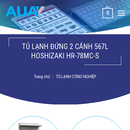
Bỏ
qua
0
nội
dung
TỦ LẠNH ĐỨNG 2 CÁNH 567L
HOSHIZAKI HR-78MC-S
Trang chủ
/
TỦ LẠNH CÔNG NGHIỆP