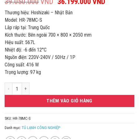
39.050.000
VND
Giá
36.199.000
VND
Giá
gốc
hiện
Thương hiệu: Hoshizaki – Nhật Bản
là:
tại
Model: HR-78MC-S
39.050.000VND.
là:
Lắp ráp tại: Trung Quốc
36.199.00
Kích thước: Bên ngoài 700 × 800 × 2050 mm
Hiệu suất: 567L
Nhiệt độ: -6 đến 12°C
Nguồn điện: 220V-240V / 50Hz / 1P
Công suất: 416 W
Trọng lượng: 97 kg
TỦ LẠNH ĐỨNG 2 CÁNH 567L HOSHIZAKI HR-78MC-S số lượng
THÊM VÀO GIỎ HÀNG
SKU:
HR-78MC-S
Danh mục:
TỦ LẠNH CÔNG NGHIỆP