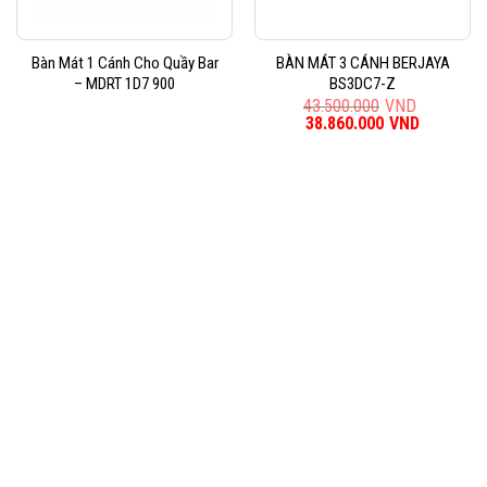
Bàn Mát 1 Cánh Cho Quầy Bar
BÀN MÁT 3 CÁNH BERJAYA
– MDRT 1D7 900
BS3DC7-Z
43.500.000
VND
Giá
38.860.000
VND
Giá
gốc
hiện
là:
tại
43.500.000VND.
là:
38.860.0