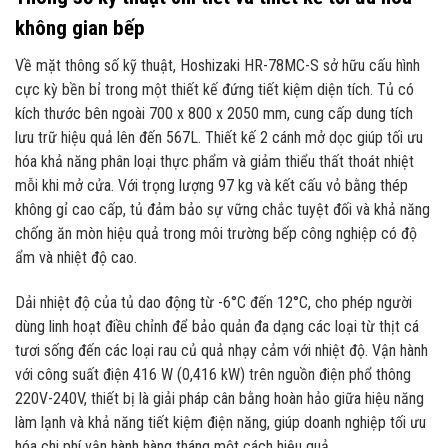
không gian bếp
Về mặt thông số kỹ thuật, Hoshizaki HR-78MC-S sở hữu cấu hình
cực kỳ bền bỉ trong một thiết kế đứng tiết kiệm diện tích. Tủ có
kích thước bên ngoài 700 x 800 x 2050 mm, cung cấp dung tích
lưu trữ hiệu quả lên đến 567L. Thiết kế 2 cánh mở dọc giúp tối ưu
hóa khả năng phân loại thực phẩm và giảm thiểu thất thoát nhiệt
mỗi khi mở cửa. Với trọng lượng 97 kg và kết cấu vỏ bằng thép
không gỉ cao cấp, tủ đảm bảo sự vững chắc tuyệt đối và khả năng
chống ăn mòn hiệu quả trong môi trường bếp công nghiệp có độ
ẩm và nhiệt độ cao.
Dải nhiệt độ của tủ dao động từ -6°C đến 12°C, cho phép người
dùng linh hoạt điều chỉnh để bảo quản đa dạng các loại từ thịt cá
tươi sống đến các loại rau củ quả nhạy cảm với nhiệt độ. Vận hành
với công suất điện 416 W (0,416 kW) trên nguồn điện phổ thông
220V-240V, thiết bị là giải pháp cân bằng hoàn hảo giữa hiệu năng
làm lạnh và khả năng tiết kiệm điện năng, giúp doanh nghiệp tối ưu
hóa chi phí vận hành hàng tháng một cách hiệu quả.