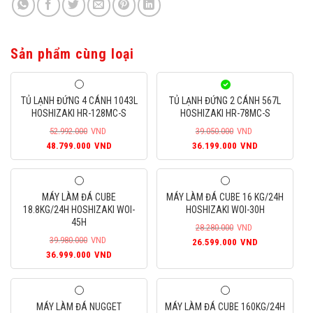
Sản phẩm cùng loại
TỦ LẠNH ĐỨNG 4 CÁNH 1043L
TỦ LẠNH ĐỨNG 2 CÁNH 567L
HOSHIZAKI HR-128MC-S
HOSHIZAKI HR-78MC-S
52.992.000
VND
39.050.000
VND
Giá
Giá
Giá
Giá
48.799.000
VND
36.199.000
VND
gốc
hiện
gốc
hiện
là:
tại
là:
tại
52.992.000VND.
là:
39.050.000VND.
là:
MÁY LÀM ĐÁ CUBE
MÁY LÀM ĐÁ CUBE 16 KG/24H
48.799.000VND.
36.199.000
18.8KG/24H HOSHIZAKI WOI-
HOSHIZAKI WOI-30H
45H
28.280.000
VND
39.980.000
VND
Giá
Giá
26.599.000
VND
Giá
Giá
36.999.000
VND
gốc
hiện
gốc
hiện
là:
tại
là:
tại
28.280.000VND.
là:
39.980.000VND.
là:
26.599.000
MÁY LÀM ĐÁ NUGGET
MÁY LÀM ĐÁ CUBE 160KG/24H
36.999.000VND.