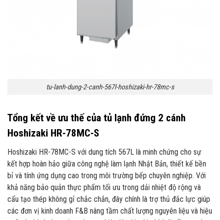
tu-lanh-dung-2-canh-567l-hoshizaki-hr-78mc-s
Tổng kết về ưu thế của tủ lạnh đứng 2 cánh
Hoshizaki HR-78MC-S
Hoshizaki HR-78MC-S với dung tích 567L là minh chứng cho sự
kết hợp hoàn hảo giữa công nghệ làm lạnh Nhật Bản, thiết kế bền
bỉ và tính ứng dụng cao trong môi trường bếp chuyên nghiệp. Với
khả năng bảo quản thực phẩm tối ưu trong dải nhiệt độ rộng và
cấu tạo thép không gỉ chắc chắn, đây chính là trợ thủ đắc lực giúp
các đơn vị kinh doanh F&B nâng tầm chất lượng nguyên liệu và hiệu