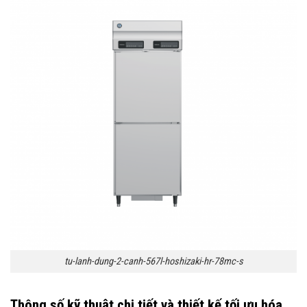
tu-lanh-dung-2-canh-567l-hoshizaki-hr-78mc-s
Thông số kỹ thuật chi tiết và thiết kế tối ưu hóa