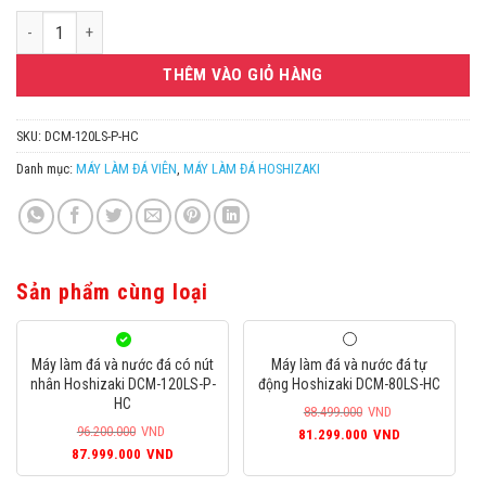
Máy làm đá và nước đá có nút nhân Hoshizaki DCM-120LS-P-HC số lượ
THÊM VÀO GIỎ HÀNG
SKU:
DCM-120LS-P-HC
Danh mục:
MÁY LÀM ĐÁ VIÊN
,
MÁY LÀM ĐÁ HOSHIZAKI
Sản phẩm cùng loại
Máy làm đá và nước đá có nút
Máy làm đá và nước đá tự
nhân Hoshizaki DCM-120LS-P-
động Hoshizaki DCM-80LS-HC
HC
88.499.000
VND
96.200.000
VND
Giá
Giá
81.299.000
VND
Giá
Giá
87.999.000
VND
gốc
hiện
gốc
hiện
là:
tại