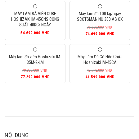
là:
tại
88.499.000VND.
là:
96.200.000VND.
là:
81.299.000
MÁY LÀM ĐÁ VIÊN CUBE
Máy làm đá 100 kg/ngày
87.999.000VND.
HOSHIZAKI IM-45CNS CÔNG
SCOTSMAN NU 300 AS OX
SUẤT 40KG/ NGÀY
76.500.000
VND
54.699.000
VND
Giá
Giá
74.699.000
VND
gốc
hiện
là:
tại
76.500.000VND.
là:
Máy làm đá viên Hoshizaki IM-
Máy Làm Đá Có Hộc Chứa
74.699.000
35M-2-LM
Hoshizaki IM-45CA
79.899.000
VND
43.778.000
VND
Giá
Giá
Giá
Giá
77.299.000
VND
41.599.000
VND
gốc
hiện
gốc
hiện
là:
tại
là:
tại
79.899.000VND.
là:
43.778.000VND.
là:
77.299.000VND.
41.599.000
NỘI DUNG