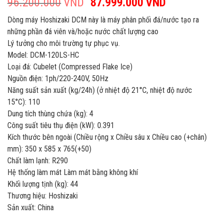
96.200.000
VND
Giá
87.999.000
VND
Giá
gốc
hiện
Dòng máy Hoshizaki DCM này là máy phân phối đá/nước tạo ra
là:
tại
những phần đá viên và/hoặc nước chất lượng cao
96.200.000VND.
là:
Lý tưởng cho môi trường tự phục vụ.
87.999.00
Model: DCM-120LS-HC
Loại đá: Cubelet (Compressed Flake Ice)
Nguồn điện: 1ph/220-240V, 50Hz
Năng suất sản xuất (kg/24h) (ở nhiệt độ 21°C, nhiệt độ nước
15°C): 110
Dung tích thùng chứa (kg): 4
Công suất tiêu thụ điện (kW): 0.391
Kích thước bên ngoài (Chiều rộng x Chiều sâu x Chiều cao (+chân)
mm): 350 x 585 x 765(+50)
Chất làm lạnh: R290
Hệ thống làm mát Làm mát bằng không khí
Khối lượng tịnh (kg): 44
Thương hiệu: Hoshizaki
Sản xuất: China