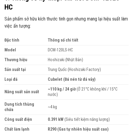
HC
Sản phẩm sở hữu kích thước tinh gọn nhưng mang lại hiệu suất làm
việc ấn tượng:
Đặc tính
Thông số chi tiết
Model
DCM-120LS-HC
Thương hiệu
Hoshizaki (Nhật Bản)
Sản xuất tại
Trung Quốc (Hoshizaki Factory)
Loại đá
Cubelet (Đá nén từ đá vảy)
~110 kg / 24 giờ
(Ở 21°C không khí / 15°C
Năng suất sản xuất
nước)
Dung tích thùng
~4 kg
chứa
Công suất điện
0.391 kW
(Siêu tiết kiệm năng lượng)
Chất làm lạnh
R290 (Gas tự nhiên hiệu suất cao)