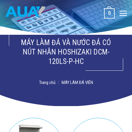
Bỏ
qua
0
nội
dung
MÁY LÀM ĐÁ VÀ NƯỚC ĐÁ CÓ
NÚT NHÂN HOSHIZAKI DCM-
120LS-P-HC
Trang chủ
/
MÁY LÀM ĐÁ VIÊN