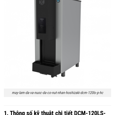
may-lam-da-va-nuoc-da-co-nut-nhan-hoshizaki-dcm-120ls-p-hc
1. Thông số kỹ thuật chi tiết DCM-120LS-