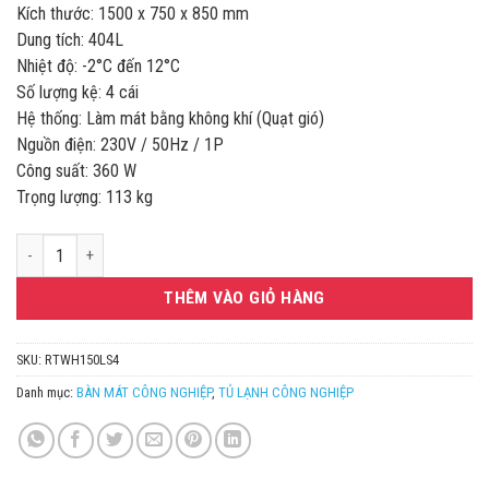
Kích thước: 1500 x 750 x 850 mm
Dung tích: 404L
Nhiệt độ: -2°C đến 12°C
Số lượng kệ: 4 cái
Hệ thống: Làm mát bằng không khí (Quạt gió)
Nguồn điện: 230V / 50Hz / 1P
Công suất: 360 W
Trọng lượng: 113 kg
TỦ BÀN MÁT 2 CÁNH 1M5 HOSHIZAKI RTWH150LS4 số lượng
THÊM VÀO GIỎ HÀNG
SKU:
RTWH150LS4
Danh mục:
BÀN MÁT CÔNG NGHIỆP
,
TỦ LẠNH CÔNG NGHIỆP