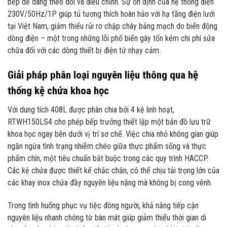
bếp dễ dàng theo dõi và điều chỉnh. Sự ổn định của hệ thống điện
230V/50Hz/1P giúp tủ tương thích hoàn hảo với hạ tầng điện lưới
tại Việt Nam, giảm thiểu rủi ro chập cháy bảng mạch do biến động
dòng điện – một trong những lỗi phổ biến gây tốn kém chi phí sửa
chữa đối với các dòng thiết bị điện tử nhạy cảm.
Giải pháp phân loại nguyên liệu thông qua hệ
thống kệ chứa khoa học
Với dung tích 408L được phân chia bởi 4 kệ linh hoạt,
RTWH150LS4 cho phép bếp trưởng thiết lập một bản đồ lưu trữ
khoa học ngay bên dưới vị trí sơ chế. Việc chia nhỏ không gian giúp
ngăn ngừa tình trạng nhiễm chéo giữa thực phẩm sống và thực
phẩm chín, một tiêu chuẩn bắt buộc trong các quy trình HACCP.
Các kệ chứa được thiết kế chắc chắn, có thể chịu tải trọng lớn của
các khay inox chứa đầy nguyên liệu nặng mà không bị cong vênh.
Trong tình huống phục vụ tiệc đông người, khả năng tiếp cận
nguyên liệu nhanh chóng từ bàn mát giúp giảm thiểu thời gian di