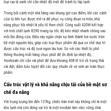
loại rau lá xanh chỉ cần nhiệt độ mát để tránh bị táp lạnh.
Trong bối cảnh một nhà hàng vào khung giờ cao điểm, khi các cánh
cửa tủ liên tục được mở ra để phục vụ công đoạn ra món, khả
năng phục hồi nhiệt là yếu tố then chốt. Công suất 420W kết hợp
với môi chất lạnh R290 mang lại tốc độ kéo nhiệt nhanh chóng sau
mỗi lần đóng cửa. Điều này ngăn chặn sự hình thành hơi nước trên
bề mặt nguyên liệu, giúp các loại thực phẩm đã qua sơ chế duy trì
được cấu trúc và độ tươi ngon lâu hơn. So với các thiết bị phổ
thông thường mất hàng chục phút để ổn định lại nhiệt độ,
Hoshizaki chỉ cần vài phút để đưa khoang 408 lít trở về trạng thái
cài đặt, đảm bảo tuyệt đối các quy chuẩn về vệ sinh an toàn thực
phẩm.
Cấu trúc vật lý và khả năng chịu tải của bề mặt sơ
chế đa năng
Với trọng lượng lên đến 137kg, chiếc bàn mát này không chỉ là một
kho lạnh mà còn đóng vai trò là một module làm việc vững chãi