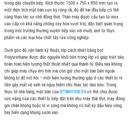
trong dây chuyền bếp. Kích thước 1500 x 750 x 850 mm tạo ra
một diện tích mặt bàn cực kỳ rộng rãi, đủ để hai đầu bếp có thể
cùng thao tác sơ chế đồng thời. Thân máy được cấu tạo từ inox
cao cấp có khả năng chống oxy hóa vượt trội, đặc biệt quan trọng
trong môi trường thường xuyên tiếp xúc với muối, axit từ thực
phẩm và các loại hóa chất tẩy rửa công nghiệp.
Dưới góc độ vận hành kỹ thuật, lớp cách nhiệt bằng bọt
Polyurethane được đúc nguyên khối bên trong lớp vỏ giúp triệt tiêu
hoàn toàn hiện tượng thất thoát nhiệt qua thành tủ. Điều này không
chỉ giúp máy chạy êm hơn mà còn giữ cho mặt bàn bên ngoài
không bị đổ mồ hôi – một hiện tượng thường gặp ở các thiết bị rẻ
tiền gây mất vệ sinh và nguy hiểm cho thao tác dao kéo. Trong
thực tế nhà hàng, mặt bàn của
RTWH150LS4
có thể chịu được
sức nặng của các thiết bị bếp đặt trên như máy thái thịt, máy đóng
gói chân không hoặc lò vi sóng mà không có bất kỳ dấu hiệu võng
hay biến dạng khung sườn nào.