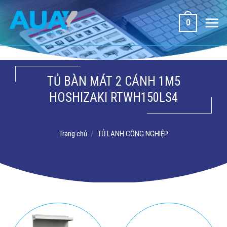
Bỏ
qua
0
nội
dung
TỦ BÀN MÁT 2 CÁNH 1M5
HOSHIZAKI RTWH150LS4
Trang chủ
/
TỦ LẠNH CÔNG NGHIỆP