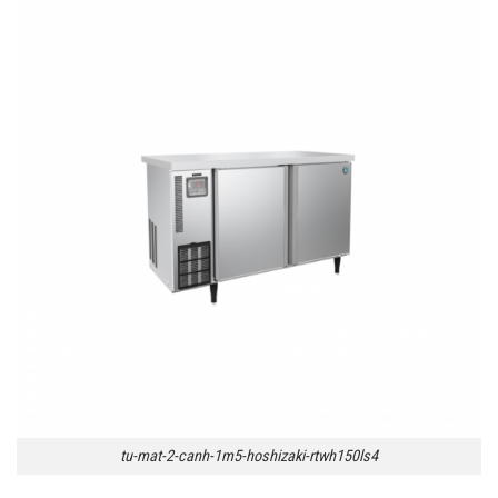
tu-mat-2-canh-1m5-hoshizaki-rtwh150ls4