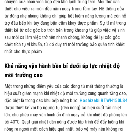
chuyển của nhân viên bếp đến kho lạnh trung tâm. Mọi thứ cần
thiết cho việc ra món đều nằm ngay trong tầm tay. Hệ thống cửa
tự đóng nhẹ nhàng không chỉ giúp tiết kiệm năng lượng mà còn hỗ
trợ đầu bếp khi tay đang bận cầm khay thực phẩm. Sự tỉ mỉ trong
thiết kế từ các góc bo tròn bên trong khoang tủ giúp việc vệ sinh
sau mỗi ca làm việc trở nên nhanh chóng, không để lại các góc
chết tích tụ vi khuẩn, từ đó duy trì môi trường bảo quản tinh khiết
nhất cho thực phẩm.
Khả năng vận hành bền bỉ dưới áp lực nhiệt độ
môi trường cao
Một trong những điểm yếu của các dòng tủ mát thông thường là
hiệu suất giảm mạnh khi nhiệt độ môi trường xung quanh tăng cao,
đặc biệt là trong các khu bếp nóng bức.
Hoshizaki RTWH150LS4
được thiết kế với bộ ngưng tụ (dàn nóng) có hiệu suất tản nhiệt
lớn, cho phép máy vận hành ổn định ngay cả khi nhiệt độ phòng lên
tới 40°C. Quạt giải nhiệt dàn nóng được lập trình để đẩy luồng khí
nóng ra ngoài một cách hiệu quả nhất, bảo vệ máy nén không rơi