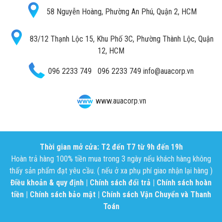
58 Nguyễn Hoàng, Phường An Phú, Quận 2, HCM
83/12 Thạnh Lộc 15, Khu Phố 3C, Phường Thành Lộc, Quận
12, HCM
096 2233 749
096 2233 749
info@auacorp.vn
www.auacorp.vn
Thời gian mở cửa: T2 đến T7 từ 9h đến 19h
Hoàn trả hàng 100% tiền mua trong 3 ngày nếu khách hàng không
thấy sản phẩm đạt yêu cầu. ( nếu ở xa phụ phí giao nhận lại hàng )
Điều khoản & quy định
|
Chính sách đổi trả
|
Chính sách hoàn
tiền
|
Chính sách bảo mật
|
Chính sách Vận Chuyển và Thanh
Toán