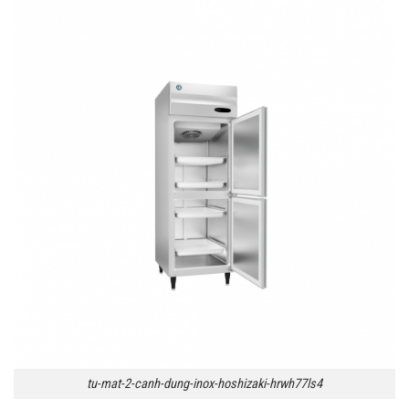
tu-mat-2-canh-dung-inox-hoshizaki-hrwh77ls4