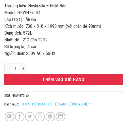
Thương hiệu: Hoshizaki – Nhật Bản
Model: HRWH77LS4
Lắp ráp tại: Ấn Độ
Kích thước: 700 x 818 x 1990 mm (với chân đế 90mm)
Dung tích: 572L
Nhiệt độ: -2°C đến 12°C
Số lượng kệ: 4 cái
Nguồn điện: 230V AC / 50Hz
TỦ MÁT 2 CÁNH ĐỨNG INOX 572L HOSHIZAKI HRWH77LS4 số lượng
THÊM VÀO GIỎ HÀNG
SKU:
HRWH77LS4
Danh mục:
TỦ MÁT CÔNG NGHIỆP
,
TỦ LẠNH CÔNG NGHIỆP