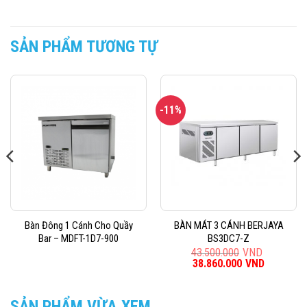
SẢN PHẨM TƯƠNG TỰ
-11%
Bàn Đông 1 Cánh Cho Quầy
BÀN MÁT 3 CÁNH BERJAYA
Bar – MDFT-1D7-900
BS3DC7-Z
43.500.000
VND
Giá
38.860.000
VND
Giá
gốc
hiện
là:
tại
43.500.000VND.
là:
SẢN PHẨM VỪA XEM