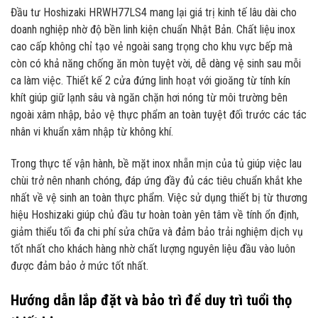
Đầu tư Hoshizaki HRWH77LS4 mang lại giá trị kinh tế lâu dài cho
doanh nghiệp nhờ độ bền linh kiện chuẩn Nhật Bản. Chất liệu inox
cao cấp không chỉ tạo vẻ ngoài sang trọng cho khu vực bếp mà
còn có khả năng chống ăn mòn tuyệt vời, dễ dàng vệ sinh sau mỗi
ca làm việc. Thiết kế 2 cửa đứng linh hoạt với gioăng từ tính kín
khít giúp giữ lạnh sâu và ngăn chặn hơi nóng từ môi trường bên
ngoài xâm nhập, bảo vệ thực phẩm an toàn tuyệt đối trước các tác
nhân vi khuẩn xâm nhập từ không khí.
Trong thực tế vận hành, bề mặt inox nhẵn mịn của tủ giúp việc lau
chùi trở nên nhanh chóng, đáp ứng đầy đủ các tiêu chuẩn khắt khe
nhất về vệ sinh an toàn thực phẩm. Việc sử dụng thiết bị từ thương
hiệu Hoshizaki giúp chủ đầu tư hoàn toàn yên tâm về tính ổn định,
giảm thiểu tối đa chi phí sửa chữa và đảm bảo trải nghiệm dịch vụ
tốt nhất cho khách hàng nhờ chất lượng nguyên liệu đầu vào luôn
được đảm bảo ở mức tốt nhất.
Hướng dẫn lắp đặt và bảo trì để duy trì tuổi thọ