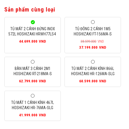
Sản phẩm cùng loại
TỦ MÁT 2 CÁNH ĐỨNG INOX
TỦ ĐÔNG 2 CÁNH 1M5
572L HOSHIZAKI HRWH77LS4
HOSHIZAKI FT-156MA-S
44.699.000
VND
38.599.000
VND
Giá
Giá
37.199.000
VND
gốc
hiện
là:
tại
38.599.000VND.
là:
BÀN MÁT 3 CÁNH 2M1
TỦ MÁT 2 CÁNH KÍNH 866L
37.199.000
HOSHIZAKI RT-218MA-S
HOSHIZAKI HR-126MA-SLG
62.799.000
VND
60.599.000
VND
TỦ MÁT 1 CÁNH KÍNH 467L
HOSHIZAKI HR-76MA-SLG
41.999.000
VND