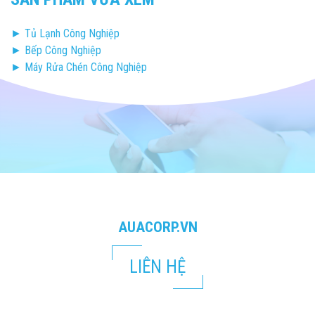
38.860.0
► Tủ Lạnh Công Nghiệp
► Bếp Công Nghiệp
► Máy Rửa Chén Công Nghiệp
AUACORP.VN
LIÊN HỆ