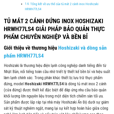
Tổng kết về ưu thế của tủ mát 2 cánh inox Hoshizaki
HRWH77LS4
TỦ MÁT 2 CÁNH ĐỨNG INOX HOSHIZAKI
HRWH77LS4 GIẢI PHÁP BẢO QUẢN THỰC
PHẨM CHUYÊN NGHIỆP VÀ BỀN BỈ
Giới thiệu về thương hiệu
Hoshizaki và dòng sản
phẩm HRWH77LS4
Hoshizaki là thương hiệu điện lạnh công nghiệp danh tiếng đến từ
Nhật Bản, nổi tiếng toàn cầu nhờ triết lý thiết kế bền bỉ và hiệu suất
làm lạnh chính xác. Trong phân khúc thiết bị lưu trữ thực phẩm
đứng, model
Hoshizaki HRWH77LS4
là dòng tủ mát inox 2 cánh
(cửa đứng) được thiết kế đặc biệt để đáp ứng nhu cầu bảo quản
khối lượng lớn nguyên liệu trong một diện tích chiếm sàn tối ưu.
Sản phẩm được lắp ráp tại nhà máy Hoshizaki Ấn Độ dưới sự giám
sát kỹ thuật nghiêm ngặt, mang lại sự kết hợp hoàn hảo giữa công