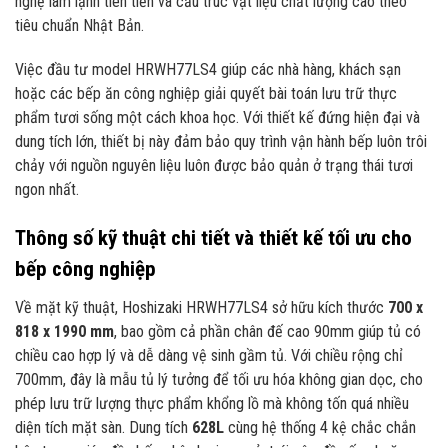
nghệ làm lạnh tiên tiến và cấu trúc vật liệu chất lượng cao theo
tiêu chuẩn Nhật Bản.
Việc đầu tư model HRWH77LS4 giúp các nhà hàng, khách sạn
hoặc các bếp ăn công nghiệp giải quyết bài toán lưu trữ thực
phẩm tươi sống một cách khoa học. Với thiết kế đứng hiện đại và
dung tích lớn, thiết bị này đảm bảo quy trình vận hành bếp luôn trôi
chảy với nguồn nguyên liệu luôn được bảo quản ở trạng thái tươi
ngon nhất.
Thông số kỹ thuật chi tiết và thiết kế tối ưu cho
bếp công nghiệp
Về mặt kỹ thuật, Hoshizaki HRWH77LS4 sở hữu kích thước
700 x
818 x 1990 mm
, bao gồm cả phần chân đế cao 90mm giúp tủ có
chiều cao hợp lý và dễ dàng vệ sinh gầm tủ. Với chiều rộng chỉ
700mm, đây là mẫu tủ lý tưởng để tối ưu hóa không gian dọc, cho
phép lưu trữ lượng thực phẩm khổng lồ mà không tốn quá nhiều
diện tích mặt sàn. Dung tích
628L
cùng hệ thống 4 kệ chắc chắn