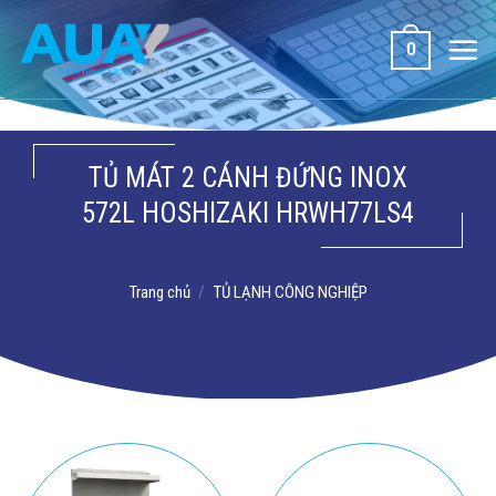
Bỏ
qua
0
nội
dung
TỦ MÁT 2 CÁNH ĐỨNG INOX
572L HOSHIZAKI HRWH77LS4
Trang chủ
/
TỦ LẠNH CÔNG NGHIỆP