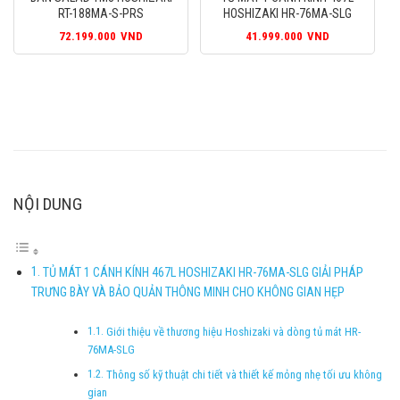
RT-188MA-S-PRS
HOSHIZAKI HR-76MA-SLG
72.199.000
VND
41.999.000
VND
NỘI DUNG
TỦ MÁT 1 CÁNH KÍNH 467L HOSHIZAKI HR-76MA-SLG GIẢI PHÁP
TRƯNG BÀY VÀ BẢO QUẢN THÔNG MINH CHO KHÔNG GIAN HẸP
Giới thiệu về thương hiệu Hoshizaki và dòng tủ mát HR-
76MA-SLG
Thông số kỹ thuật chi tiết và thiết kế mỏng nhẹ tối ưu không
gian