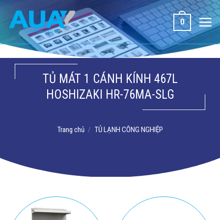
Bỏ
qua
0
nội
dung
TỦ MÁT 1 CÁNH KÍNH 467L
HOSHIZAKI HR-76MA-SLG
Trang chủ
/
TỦ LẠNH CÔNG NGHIỆP