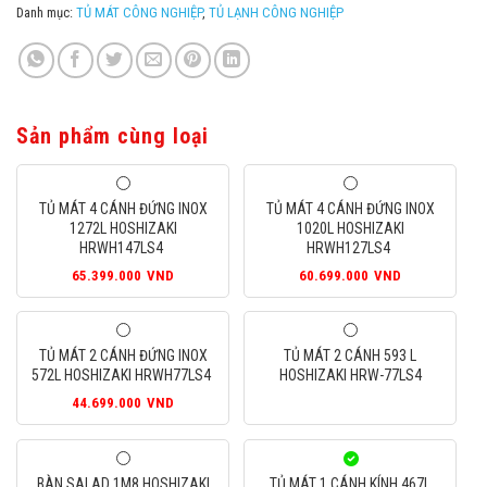
Danh mục:
TỦ MÁT CÔNG NGHIỆP
,
TỦ LẠNH CÔNG NGHIỆP
Sản phẩm cùng loại
TỦ MÁT 4 CÁNH ĐỨNG INOX
TỦ MÁT 4 CÁNH ĐỨNG INOX
1272L HOSHIZAKI
1020L HOSHIZAKI
HRWH147LS4
HRWH127LS4
65.399.000
VND
60.699.000
VND
TỦ MÁT 2 CÁNH ĐỨNG INOX
TỦ MÁT 2 CÁNH 593 L
572L HOSHIZAKI HRWH77LS4
HOSHIZAKI HRW-77LS4
44.699.000
VND
BÀN SALAD 1M8 HOSHIZAKI
TỦ MÁT 1 CÁNH KÍNH 467L