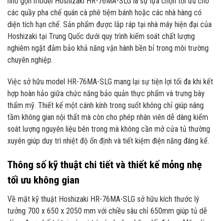
nhỏ gọn model Hoshizaki HR-76MA-SLG là sự lựa chọn tối ưu cho
các quầy pha chế quán cà phê tiệm bánh hoặc các nhà hàng có
diện tích hạn chế. Sản phẩm được lắp ráp tại nhà máy hiện đại của
Hoshizaki tại Trung Quốc dưới quy trình kiểm soát chất lượng
nghiêm ngặt đảm bảo khả năng vận hành bền bỉ trong môi trường
chuyên nghiệp.
Việc sở hữu model HR-76MA-SLG mang lại sự tiện lợi tối đa khi kết
hợp hoàn hảo giữa chức năng bảo quản thực phẩm và trưng bày
thẩm mỹ. Thiết kế một cánh kính trong suốt không chỉ giúp nâng
tầm không gian nội thất mà còn cho phép nhân viên dễ dàng kiểm
soát lượng nguyên liệu bên trong mà không cần mở cửa tủ thường
xuyên giúp duy trì nhiệt độ ổn định và tiết kiệm điện năng đáng kể.
Thông số kỹ thuật chi tiết và thiết kế mỏng nhẹ
tối ưu không gian
Về mặt kỹ thuật Hoshizaki HR-76MA-SLG sở hữu kích thước lý
tưởng 700 x 650 x 2050 mm với chiều sâu chỉ 650mm giúp tủ dễ