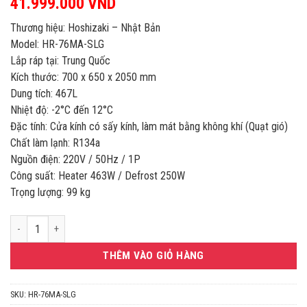
41.999.000
VND
Thương hiệu: Hoshizaki – Nhật Bản
Model: HR-76MA-SLG
Lắp ráp tại: Trung Quốc
Kích thước: 700 x 650 x 2050 mm
Dung tích: 467L
Nhiệt độ: -2°C đến 12°C
Đặc tính: Cửa kính có sấy kính, làm mát bằng không khí (Quạt gió)
Chất làm lạnh: R134a
Nguồn điện: 220V / 50Hz / 1P
Công suất: Heater 463W / Defrost 250W
Trọng lượng: 99 kg
TỦ MÁT 1 CÁNH KÍNH 467L HOSHIZAKI HR-76MA-SLG số lượng
THÊM VÀO GIỎ HÀNG
SKU:
HR-76MA-SLG