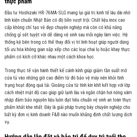
thực phẩm
Đầu tư Hoshizaki HR-76MA-SLG mang lại giá trị kinh tế lâu dài nhờ
linh kiện chuẩn Nhật Bản có độ bền vượt trội. Chất liệu inox cao
cấp không chỉ tạo vẻ đẹp chuyên nghiệp mà còn có khả năng
chống gỉ sét tuyệt vời dễ dàng vệ sinh sau mỗi ngày làm việc. Hệ
thống kệ bên trong có thể thay đổi vị trí linh hoạt giúp người dùng
tối ưu hóa không gian sắp xếp cho các loại chai lọ hoặc khay thực
phẩm có kích cỡ khác nhau một cách khoa học.
Trong thực tế vận hành thiết kế cánh kính giúp giảm tần suất mở
cửa tủ vào những giờ cao điểm từ đó bảo vệ máy nén khỏi tình
trạng hoạt động quá tải. Gioăng cửa từ tính kín khít kết hợp với lớp
cách nhiệt mật độ cao giúp giữ lạnh lâu và ngăn chặn hơi nóng xâm
nhập đảm bảo nguyên liệu luôn đạt tiêu chuẩn vệ sinh an toàn thực
phẩm khắt khe nhất. Đây là giải pháp trưng bày chuyên nghiệp cho
bất kỳ đơn vị kinh doanh F&B nào muốn khẳng định chất lượng dịch
vụ.
Hướng dẫn lắp đặt và bảo trì để duy trì tuổi thọ