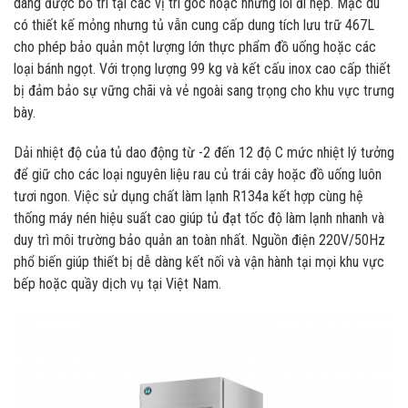
dàng được bố trí tại các vị trí góc hoặc những lối đi hẹp. Mặc dù
có thiết kế mỏng nhưng tủ vẫn cung cấp dung tích lưu trữ 467L
cho phép bảo quản một lượng lớn thực phẩm đồ uống hoặc các
loại bánh ngọt. Với trọng lượng 99 kg và kết cấu inox cao cấp thiết
bị đảm bảo sự vững chãi và vẻ ngoài sang trọng cho khu vực trưng
bày.
Dải nhiệt độ của tủ dao động từ -2 đến 12 độ C mức nhiệt lý tưởng
để giữ cho các loại nguyên liệu rau củ trái cây hoặc đồ uống luôn
tươi ngon. Việc sử dụng chất làm lạnh R134a kết hợp cùng hệ
thống máy nén hiệu suất cao giúp tủ đạt tốc độ làm lạnh nhanh và
duy trì môi trường bảo quản an toàn nhất. Nguồn điện 220V/50Hz
phổ biến giúp thiết bị dễ dàng kết nối và vận hành tại mọi khu vực
bếp hoặc quầy dịch vụ tại Việt Nam.