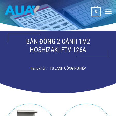
Bỏ
qua
0
nội
dung
BÀN ĐÔNG 2 CÁNH 1M2
HOSHIZAKI FTV-126A
Trang chủ
/
TỦ LẠNH CÔNG NGHIỆP