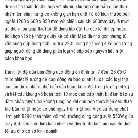
được tính toán để phù hợp với những khu bếp cần bảo quản thực
phẩm âm sâu nhưng có không gian hạn chế Tủ có kích thước bên
ngoài 1200 x 600 x 850 mm với chiều sâu chỉ 600mm đây là một
ưu điểm lớn giúp thiết bị dễ dàng lắp đặt tại các lối đi hẹp hoặc
tích hợp vào hệ thống quầy kệ có sẵn Mặc dù nhỏ gọn nhưng tủ
vẫn cung cấp dung tích lưu trữ 223L cùng hệ thống 4 kệ bên trong
giúp người dùng dễ dàng phân loại và sắp xếp nguyên liệu một
cách khoa học
Dải nhiệt độ của bàn đông dao động ổn định từ -7 đến -23 độ C
mức nhiệt lý tưởng để cấp đông và bảo quản lâu dài các loại thịt
hải sản thực phẩm chế biến sẵn hoặc kem Với trọng lượng 94 kg
và kết cấu khung vỏ hoàn toàn từ inox cao cấp thiết bị đảm bảo sự
đầm chắc tuyệt đối không rung lắc khi đầu bếp thực hiện các thao
tác băm chặt hoặc sơ chế ngay trên mặt bàn Việc sử dụng chất
làm lạnh R290 thân thiện với môi trường cùng công suất 550W giúp
máy đạt hiệu suất làm lạnh nhanh và duy trì độ lạnh âm sâu ổn định
tối ưu cho cơ sở kinh doanh