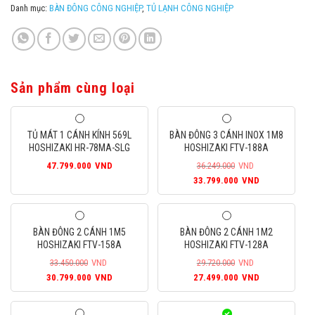
Danh mục:
BÀN ĐÔNG CÔNG NGHIỆP
,
TỦ LẠNH CÔNG NGHIỆP
Sản phẩm cùng loại
TỦ MÁT 1 CÁNH KÍNH 569L
BÀN ĐÔNG 3 CÁNH INOX 1M8
HOSHIZAKI HR-78MA-SLG
HOSHIZAKI FTV-188A
47.799.000
VND
36.249.000
VND
Giá
Giá
33.799.000
VND
gốc
hiện
là:
tại
36.249.000VND.
là:
BÀN ĐÔNG 2 CÁNH 1M5
BÀN ĐÔNG 2 CÁNH 1M2
33.799.000
HOSHIZAKI FTV-158A
HOSHIZAKI FTV-128A
33.450.000
VND
29.720.000
VND
Giá
Giá
Giá
Giá
30.799.000
VND
27.499.000
VND
gốc
hiện
gốc
hiện
là:
tại
là:
tại