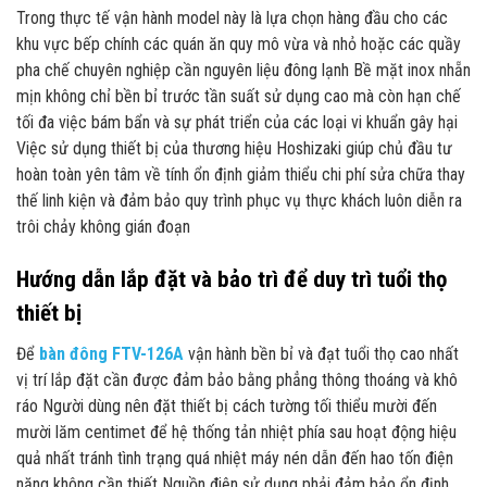
Trong thực tế vận hành model này là lựa chọn hàng đầu cho các
khu vực bếp chính các quán ăn quy mô vừa và nhỏ hoặc các quầy
pha chế chuyên nghiệp cần nguyên liệu đông lạnh Bề mặt inox nhẵn
mịn không chỉ bền bỉ trước tần suất sử dụng cao mà còn hạn chế
tối đa việc bám bẩn và sự phát triển của các loại vi khuẩn gây hại
Việc sử dụng thiết bị của thương hiệu Hoshizaki giúp chủ đầu tư
hoàn toàn yên tâm về tính ổn định giảm thiểu chi phí sửa chữa thay
thế linh kiện và đảm bảo quy trình phục vụ thực khách luôn diễn ra
trôi chảy không gián đoạn
Hướng dẫn lắp đặt và bảo trì để duy trì tuổi thọ
thiết bị
Để
bàn đông FTV-126A
vận hành bền bỉ và đạt tuổi thọ cao nhất
vị trí lắp đặt cần được đảm bảo bằng phẳng thông thoáng và khô
ráo Người dùng nên đặt thiết bị cách tường tối thiểu mười đến
mười lăm centimet để hệ thống tản nhiệt phía sau hoạt động hiệu
quả nhất tránh tình trạng quá nhiệt máy nén dẫn đến hao tốn điện
năng không cần thiết Nguồn điện sử dụng phải đảm bảo ổn định