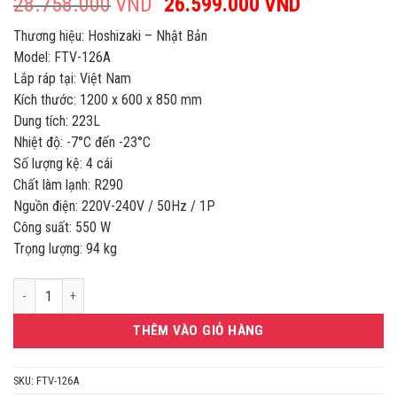
28.758.000
VND
Giá
26.599.000
VND
Giá
gốc
hiện
Thương hiệu: Hoshizaki – Nhật Bản
là:
tại
Model: FTV-126A
28.758.000VND.
là:
Lắp ráp tại: Việt Nam
26.599.00
Kích thước: 1200 x 600 x 850 mm
Dung tích: 223L
Nhiệt độ: -7°C đến -23°C
Số lượng kệ: 4 cái
Chất làm lạnh: R290
Nguồn điện: 220V-240V / 50Hz / 1P
Công suất: 550 W
Trọng lượng: 94 kg
BÀN ĐÔNG 2 CÁNH 1M2 HOSHIZAKI FTV-126A số lượng
THÊM VÀO GIỎ HÀNG
SKU:
FTV-126A