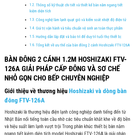
Thông số kỹ thuật chi tiết và thiết kế bàn nằm ngang tiết
kiệm diện tích
Công nghệ làm lạnh quạt gió và kiểm soát nhiệt độ điện tử
Giá trị vận hành và tiêu chuẩn vệ sinh an toàn thực phẩm
Hướng dẫn lắp đặt và bảo trì để duy trì tuổi thọ thiết bị
Tổng kết về ưu thế của bàn đông 2 cánh Hoshizaki FTV-126A
BÀN ĐÔNG 2 CÁNH 1.2M HOSHIZAKI FTV-
126A GIẢI PHÁP CẤP ĐÔNG VÀ SƠ CHẾ
NHỎ GỌN CHO BẾP CHUYÊN NGHIỆP
Giới thiệu về thương hiệu
Hoshizaki và dòng bàn
đông FTV-126A
Hoshizaki là thương hiệu điện lạnh công nghiệp danh tiếng đến từ
Nhật Bản nổi tiếng toàn cầu nhờ các tiêu chuẩn khắt khe về độ bền
và hiệu suất làm lạnh vượt trội Trong phân khúc thiết bị bàn nằm
ngang tiết kiệm diện tích model Hoshizaki FTV-126A là giải pháp