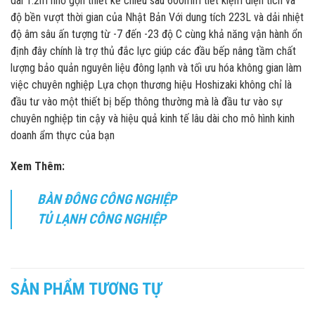
dài 1.2m nhỏ gọn thiết kế chiều sâu 600mm tiết kiệm diện tích và
độ bền vượt thời gian của Nhật Bản Với dung tích 223L và dải nhiệt
độ âm sâu ấn tượng từ -7 đến -23 độ C cùng khả năng vận hành ổn
định đây chính là trợ thủ đắc lực giúp các đầu bếp nâng tầm chất
lượng bảo quản nguyên liệu đông lạnh và tối ưu hóa không gian làm
việc chuyên nghiệp Lựa chọn thương hiệu Hoshizaki không chỉ là
đầu tư vào một thiết bị bếp thông thường mà là đầu tư vào sự
chuyên nghiệp tin cậy và hiệu quả kinh tế lâu dài cho mô hình kinh
doanh ẩm thực của bạn
Xem Thêm:
BÀN ĐÔNG CÔNG NGHIỆP
TỦ LẠNH CÔNG NGHIỆP
SẢN PHẨM TƯƠNG TỰ