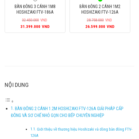
33.450.000VND.
là:
29.720.000VND.
là:
BÀN ĐÔNG 3 CÁNH 1M8
BÀN ĐÔNG 2 CÁNH 1M2
30.799.000VND.
27.499.000
HOSHIZAKI FTV-186A
HOSHIZAKI FTV-126A
32.450.000
VND
28.758.000
VND
Giá
Giá
Giá
Giá
31.399.000
VND
26.599.000
VND
gốc
hiện
gốc
hiện
là:
tại
là:
tại
32.450.000VND.
là:
28.758.000VND.
là:
31.399.000VND.
26.599.000
NỘI DUNG
BÀN ĐÔNG 2 CÁNH 1.2M HOSHIZAKI FTV-126A GIẢI PHÁP CẤP
ĐÔNG VÀ SƠ CHẾ NHỎ GỌN CHO BẾP CHUYÊN NGHIỆP
Giới thiệu về thương hiệu Hoshizaki và dòng bàn đông FTV-
126A