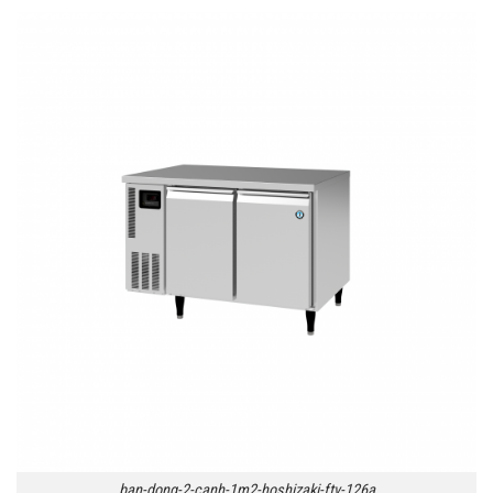
ban-dong-2-canh-1m2-hoshizaki-ftv-126a