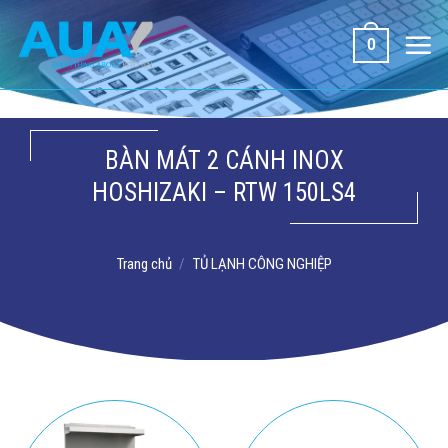
Bỏ
qua
0
nội
dung
BÀN MÁT 2 CÁNH INOX
HOSHIZAKI – RTW 150LS4
Trang chủ
/
TỦ LẠNH CÔNG NGHIỆP