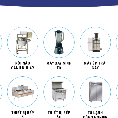
NỒI NẤU
MÁY XAY SINH
MÁY ÉP TRÁI
CÁNH KHUẤY
TỐ
CÂY
THIẾT BỊ BẾP
THIẾT BỊ BẾP
TỦ LẠNH
Á
ÂU
CÔNG NGHIỆP