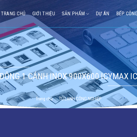
TRANG CHỦ
GIỚI THIỆU
SẢN PHẨM
DỰ ÁN
BẾP CÔNG
 ĐÔNG 1 CÁNH INOX 900X600 ICYMAX IC
Trang chủ
/
TỦ LẠNH CÔNG NGHIỆP