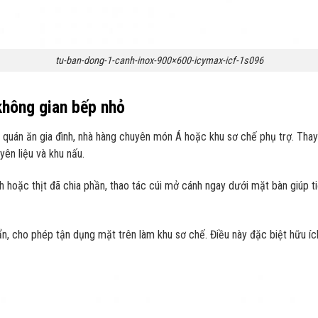
tu-ban-dong-1-canh-inox-900×600-icymax-icf-1s096
hông gian bếp nhỏ
uán ăn gia đình, nhà hàng chuyên món Á hoặc khu sơ chế phụ trợ. Thay v
ên liệu và khu nấu.
hoặc thịt đã chia phần, thao tác cúi mở cánh ngay dưới mặt bàn giúp tiế
, cho phép tận dụng mặt trên làm khu sơ chế. Điều này đặc biệt hữu íc