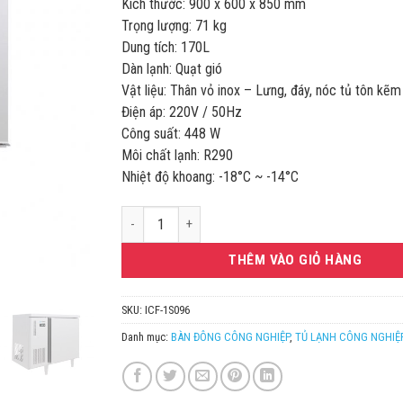
Kích thước: 900 x 600 x 850 mm
Trọng lượng: 71 kg
Dung tích: 170L
Dàn lạnh: Quạt gió
Vật liệu: Thân vỏ inox – Lưng, đáy, nóc tủ tôn kẽm
Điện áp: 220V / 50Hz
Công suất: 448 W
Môi chất lạnh: R290
Nhiệt độ khoang: -18°C ~ -14°C
Tủ Bàn Đông 1 Cánh Inox 900X600 ICYMAX ICF-1S09
THÊM VÀO GIỎ HÀNG
SKU:
ICF-1S096
Danh mục:
BÀN ĐÔNG CÔNG NGHIỆP
,
TỦ LẠNH CÔNG NGHIỆ