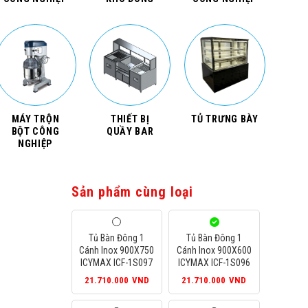
MÁY TRỘN
THIẾT BỊ
TỦ TRƯNG BÀY
BỘT CÔNG
QUẦY BAR
NGHIỆP
Sản phẩm cùng loại
Tủ Bàn Đông 1
Tủ Bàn Đông 1
Cánh Inox 900X750
Cánh Inox 900X600
ICYMAX ICF-1S097
ICYMAX ICF-1S096
21.710.000
VND
21.710.000
VND