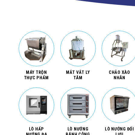
MÁY TRỘN
MẮT VẮT LY
CHẢO XÀO
THỰC PHẨM
TÂM
NHÂN
LÒ HẤP
LÒ NƯỚNG
LÒ NƯỚNG ĐỐI
NƯỚNG ĐA
BÁNH CÔNG
LƯU