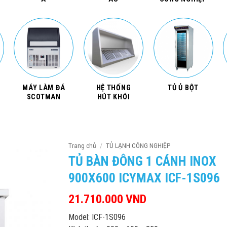
MÁY LÀM ĐÁ
HỆ THỐNG
TỦ Ủ BỘT
SCOTMAN
HÚT KHÓI
Trang chủ
/
TỦ LẠNH CÔNG NGHIỆP
TỦ BÀN ĐÔNG 1 CÁNH INOX
900X600 ICYMAX ICF-1S096
21.710.000
VND
Model: ICF-1S096