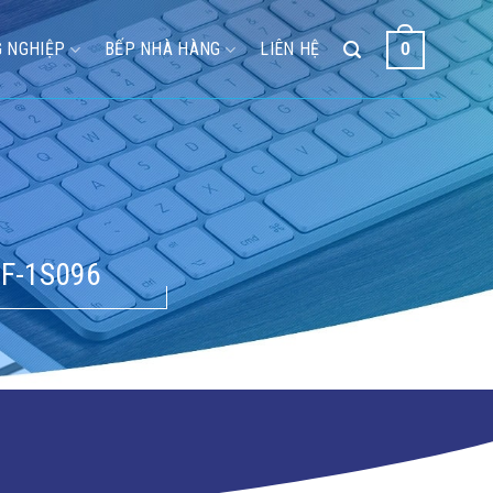
 NGHIỆP
BẾP NHÀ HÀNG
LIÊN HỆ
0
F-1S096