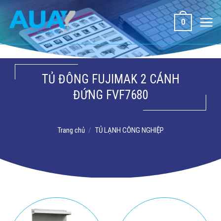
Bỏ
qua
0
nội
dung
TỦ ĐÔNG FUJIMAK 2 CÁNH
ĐỨNG FVF7680
Trang chủ
/
TỦ LẠNH CÔNG NGHIỆP