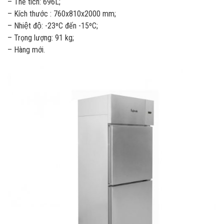
– Thể tích: 696L;
– Kích thước : 760x810x2000 mm;
– Nhiệt độ: -23ºC đến -15ºC;
– Trọng lượng: 91 kg;
– Hàng mới.