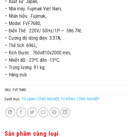
– Xuất xứ: Japan;
– Nhà máy: Fujimak Việt Nam;
– Nhãn hiệu : Fujimak;
– Model: FVF7680;
– Điện Thế: 220V/ 50Hz/1P – 586.7W;
– Cường độ dòng điện: 3.37A;
– Thể tích: 696L;
– Kích thước : 760x810x2000 mm;
– Nhiệt độ: -23ºC đến -15ºC;
– Trọng lượng: 91 kg;
– Hàng mới.
SKU:
FVF7680
Danh mục:
TỦ LẠNH CÔNG NGHIỆP
,
TỦ ĐÔNG CÔNG NGHIỆP
Sản phẩm cùng loại