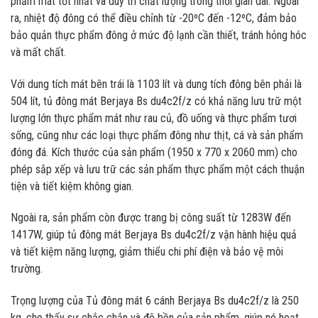
phẩm mát tốt nhất và duy trì chất lượng trong thời gian dài. Ngoài
ra, nhiệt độ đông có thể điều chỉnh từ -20ºC đến -12ºC, đảm bảo
bảo quản thực phẩm đông ở mức độ lạnh cần thiết, tránh hỏng hóc
và mất chất.
Với dung tích mát bên trái là 1103 lít và dung tích đông bên phải là
504 lít, tủ đông mát Berjaya Bs du4c2f/z có khả năng lưu trữ một
lượng lớn thực phẩm mát như rau củ, đồ uống và thực phẩm tươi
sống, cũng như các loại thực phẩm đông như thịt, cá và sản phẩm
đóng đá. Kích thước của sản phẩm (1950 x 770 x 2060 mm) cho
phép sắp xếp và lưu trữ các sản phẩm thực phẩm một cách thuận
tiện và tiết kiệm không gian.
Ngoài ra, sản phẩm còn được trang bị công suất từ 1283W đến
1417W, giúp tủ đông mát Berjaya Bs du4c2f/z vận hành hiệu quả
và tiết kiệm năng lượng, giảm thiểu chi phí điện và bảo vệ môi
trường.
Trọng lượng của Tủ đông mát 6 cánh Berjaya Bs du4c2f/z là 250
kg, cho thấy sự chắc chắn và độ bền của sản phẩm, giúp nó hoạt