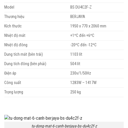
Model
BS DU4C2F-Z
Thương hiệu
BERJAYA
Kích thước
1950 x 770 x 2060 mm
Nhiệt độ mát
+1ºC đến +6ºC
Nhiệt độ đông
-20ºC đến -12ºC
Dung tích mát (bên trái)
1103 lít
Dung tích đông (bên phải)
504 lít
Điện áp
230v/1/50Hz
Công suất
1283W – 1417W
Trọng lượng
250 kg
tu-dong-mat-6-canh-berjaya-bs-du4c2f-z