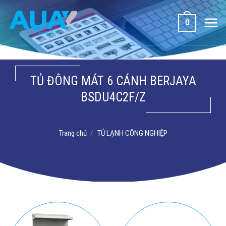
Bỏ
qua
0
nội
dung
TỦ ĐÔNG MÁT 6 CÁNH BERJAYA
BSDU4C2F/Z
Trang chủ
/
TỦ LẠNH CÔNG NGHIỆP