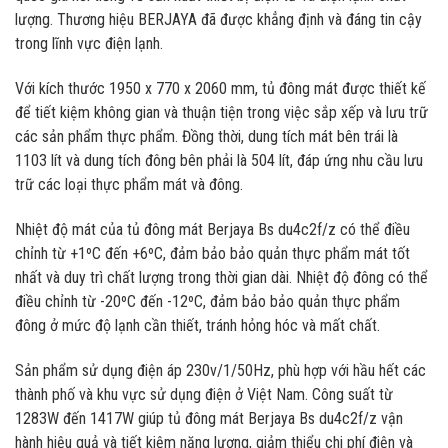
lượng. Thương hiệu BERJAYA đã được khẳng định và đáng tin cậy
trong lĩnh vực điện lạnh.
Với kích thước 1950 x 770 x 2060 mm, tủ đông mát được thiết kế
để tiết kiệm không gian và thuận tiện trong việc sắp xếp và lưu trữ
các sản phẩm thực phẩm. Đồng thời, dung tích mát bên trái là
1103 lít và dung tích đông bên phải là 504 lít, đáp ứng nhu cầu lưu
trữ các loại thực phẩm mát và đông.
Nhiệt độ mát của tủ đông mát Berjaya Bs du4c2f/z có thể điều
chỉnh từ +1ºC đến +6ºC, đảm bảo bảo quản thực phẩm mát tốt
nhất và duy trì chất lượng trong thời gian dài. Nhiệt độ đông có thể
điều chỉnh từ -20ºC đến -12ºC, đảm bảo bảo quản thực phẩm
đông ở mức độ lạnh cần thiết, tránh hỏng hóc và mất chất.
Sản phẩm sử dụng điện áp 230v/1/50Hz, phù hợp với hầu hết các
thành phố và khu vực sử dụng điện ở Việt Nam. Công suất từ
1283W đến 1417W giúp tủ đông mát Berjaya Bs du4c2f/z vận
hành hiệu quả và tiết kiệm năng lượng, giảm thiểu chi phí điện và