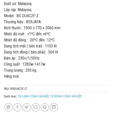
Xuất xứ: Malaysia;
Lắp ráp: Malaysia;
Model : BS DU4C2F-Z
Thương hiệu : BERJAYA
Kích thước : 1950 x 770 x 2060 mm
Nhiệt độ mát : +1ºC đến +6ºC
Nhiệt độ đông : -20ºC đến -12ºC
Dung tích mát ( bên trái) : 1103 lít
Dung tích đông ( bên phải) : 504 lít
Điện áp : 230v/1/50Hz
Công suất : 1283w-1417w
Trọng lượng : 250 kg
Hàng mới.
SKU:
BSDU4C2F/Z
Danh mục:
TỦ LẠNH CÔNG NGHIỆP
,
TỦ ĐÔNG CÔNG NGHIỆP