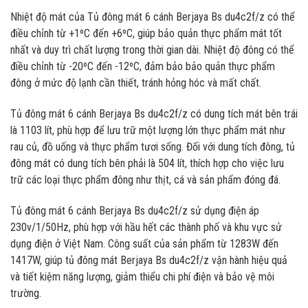
Nhiệt độ mát của Tủ đông mát 6 cánh Berjaya Bs du4c2f/z có thể
điều chỉnh từ +1ºC đến +6ºC, giúp bảo quản thực phẩm mát tốt
nhất và duy trì chất lượng trong thời gian dài. Nhiệt độ đông có thể
điều chỉnh từ -20ºC đến -12ºC, đảm bảo bảo quản thực phẩm
đông ở mức độ lạnh cần thiết, tránh hỏng hóc và mất chất.
Tủ đông mát 6 cánh Berjaya Bs du4c2f/z có dung tích mát bên trái
là 1103 lít, phù hợp để lưu trữ một lượng lớn thực phẩm mát như
rau củ, đồ uống và thực phẩm tươi sống. Đối với dung tích đông, tủ
đông mát có dung tích bên phải là 504 lít, thích hợp cho việc lưu
trữ các loại thực phẩm đông như thịt, cá và sản phẩm đóng đá.
Tủ đông mát 6 cánh Berjaya Bs du4c2f/z sử dụng điện áp
230v/1/50Hz, phù hợp với hầu hết các thành phố và khu vực sử
dụng điện ở Việt Nam. Công suất của sản phẩm từ 1283W đến
1417W, giúp tủ đông mát Berjaya Bs du4c2f/z vận hành hiệu quả
và tiết kiệm năng lượng, giảm thiểu chi phí điện và bảo vệ môi
trường.