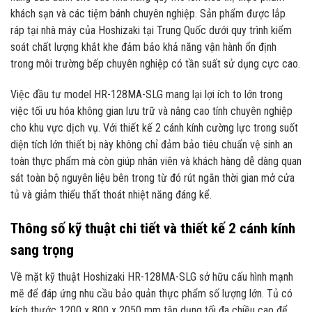
khách sạn và các tiệm bánh chuyên nghiệp. Sản phẩm được lắp
ráp tại nhà máy của Hoshizaki tại Trung Quốc dưới quy trình kiểm
soát chất lượng khắt khe đảm bảo khả năng vận hành ổn định
trong môi trường bếp chuyên nghiệp có tần suất sử dụng cực cao.
Việc đầu tư model HR-128MA-SLG mang lại lợi ích to lớn trong
việc tối ưu hóa không gian lưu trữ và nâng cao tính chuyên nghiệp
cho khu vực dịch vụ. Với thiết kế 2 cánh kính cường lực trong suốt
diện tích lớn thiết bị này không chỉ đảm bảo tiêu chuẩn vệ sinh an
toàn thực phẩm mà còn giúp nhân viên và khách hàng dễ dàng quan
sát toàn bộ nguyên liệu bên trong từ đó rút ngắn thời gian mở cửa
tủ và giảm thiểu thất thoát nhiệt năng đáng kể.
Thông số kỹ thuật chi tiết và thiết kế 2 cánh kính
sang trọng
Về mặt kỹ thuật Hoshizaki HR-128MA-SLG sở hữu cấu hình mạnh
mẽ để đáp ứng nhu cầu bảo quản thực phẩm số lượng lớn. Tủ có
kích thước 1200 x 800 x 2050 mm tận dụng tối đa chiều cao để