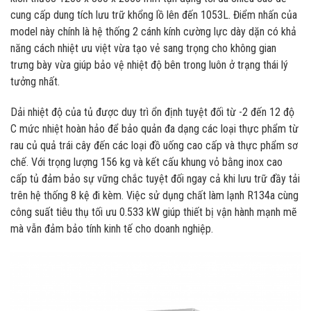
cung cấp dung tích lưu trữ khổng lồ lên đến 1053L. Điểm nhấn của
model này chính là hệ thống 2 cánh kính cường lực dày dặn có khả
năng cách nhiệt ưu việt vừa tạo vẻ sang trọng cho không gian
trưng bày vừa giúp bảo vệ nhiệt độ bên trong luôn ở trạng thái lý
tưởng nhất.
Dải nhiệt độ của tủ được duy trì ổn định tuyệt đối từ -2 đến 12 độ
C mức nhiệt hoàn hảo để bảo quản đa dạng các loại thực phẩm từ
rau củ quả trái cây đến các loại đồ uống cao cấp và thực phẩm sơ
chế. Với trọng lượng 156 kg và kết cấu khung vỏ bằng inox cao
cấp tủ đảm bảo sự vững chắc tuyệt đối ngay cả khi lưu trữ đầy tải
trên hệ thống 8 kệ đi kèm. Việc sử dụng chất làm lạnh R134a cùng
công suất tiêu thụ tối ưu 0.533 kW giúp thiết bị vận hành mạnh mẽ
mà vẫn đảm bảo tính kinh tế cho doanh nghiệp.