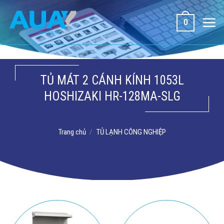
Bỏ
qua
0
nội
dung
TỦ MÁT 2 CÁNH KÍNH 1053L
HOSHIZAKI HR-128MA-SLG
Trang chủ
/
TỦ LẠNH CÔNG NGHIỆP