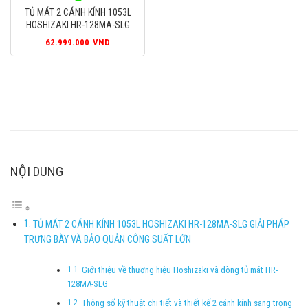
38.599.000VND.
là:
TỦ MÁT 2 CÁNH KÍNH 1053L
37.199.000
HOSHIZAKI HR-128MA-SLG
62.999.000
VND
NỘI DUNG
TỦ MÁT 2 CÁNH KÍNH 1053L HOSHIZAKI HR-128MA-SLG GIẢI PHÁP
TRƯNG BÀY VÀ BẢO QUẢN CÔNG SUẤT LỚN
Giới thiệu về thương hiệu Hoshizaki và dòng tủ mát HR-
128MA-SLG
Thông số kỹ thuật chi tiết và thiết kế 2 cánh kính sang trọng