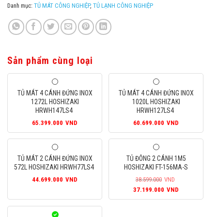
Danh mục:
TỦ MÁT CÔNG NGHIỆP
,
TỦ LẠNH CÔNG NGHIỆP
Sản phẩm cùng loại
TỦ MÁT 4 CÁNH ĐỨNG INOX
TỦ MÁT 4 CÁNH ĐỨNG INOX
1272L HOSHIZAKI
1020L HOSHIZAKI
HRWH147LS4
HRWH127LS4
65.399.000
VND
60.699.000
VND
TỦ MÁT 2 CÁNH ĐỨNG INOX
TỦ ĐÔNG 2 CÁNH 1M5
572L HOSHIZAKI HRWH77LS4
HOSHIZAKI FT-156MA-S
44.699.000
VND
38.599.000
VND
Giá
Giá
37.199.000
VND
gốc
hiện
là:
tại