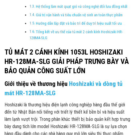
Hệ thống làm mát quạt gió và công nghệ đối lưu đồng nhất
Giá trị vận hành và tiêu chuẩn vệ sinh an toàn thực phẩm
Hướng dẫn lắp đặt và bảo trì để duy trì hiệu suất tối ưu
Tổng kết về ưu thế của tủ mát 2 cánh kính Hoshizaki HR-
128MA-SLG
TỦ MÁT 2 CÁNH KÍNH 1053L HOSHIZAKI
HR-128MA-SLG GIẢI PHÁP TRƯNG BÀY VÀ
BẢO QUẢN CÔNG SUẤT LỚN
Giới thiệu về thương hiệu
Hoshizaki và dòng tủ
mát HR-128MA-SLG
Hoshizaki là thương hiệu điện lạnh công nghiệp hàng đầu thế giới
đến từ Nhật Bản nổi tiếng với triết lý thiết kế bền bỉ và hiệu suất
làm lạnh vượt trội. Trong phân khúc thiết bị bảo quản kết hợp trưng
bày dung tích lớn model Hoshizaki HR-128MA-SLG là sự lựa chọn
hàng đầu dành cho các nhà hàng quy mô lớn siêu thị thực phẩm