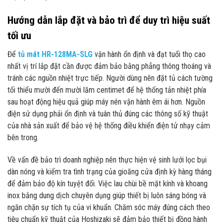
Hướng dẫn lắp đặt và bảo trì để duy trì hiệu suất
tối ưu
Để
tủ mát HR-128MA-SLG
vận hành ổn định và đạt tuổi thọ cao
nhất vị trí lắp đặt cần được đảm bảo bằng phẳng thông thoáng và
tránh các nguồn nhiệt trực tiếp. Người dùng nên đặt tủ cách tường
tối thiểu mười đến mười lăm centimet để hệ thống tản nhiệt phía
sau hoạt động hiệu quả giúp máy nén vận hành êm ái hơn. Nguồn
điện sử dụng phải ổn định và tuân thủ đúng các thông số kỹ thuật
của nhà sản xuất để bảo vệ hệ thống điều khiển điện tử nhạy cảm
bên trong.
Về vấn đề bảo trì doanh nghiệp nên thực hiện vệ sinh lưới lọc bụi
dàn nóng và kiểm tra tình trạng của gioăng cửa định kỳ hàng tháng
để đảm bảo độ kín tuyệt đối. Việc lau chùi bề mặt kính và khoang
inox bằng dung dịch chuyên dụng giúp thiết bị luôn sáng bóng và
ngăn chặn sự tích tụ của vi khuẩn. Chăm sóc máy đúng cách theo
tiêu chuẩn kỹ thuật của Hoshizaki sẽ đảm bảo thiết bị đồng hành