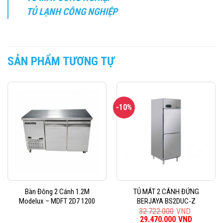
TỦ LẠNH CÔNG NGHIỆP
SẢN PHẨM TƯƠNG TỰ
-10%
Bàn Đông 2 Cánh 1.2M
TỦ MÁT 2 CÁNH ĐỨNG
Modelux – MDFT 2D7 1200
BERJAYA BS2DUC-Z
32.722.000
VND
Giá
29.470.000
VND
Giá