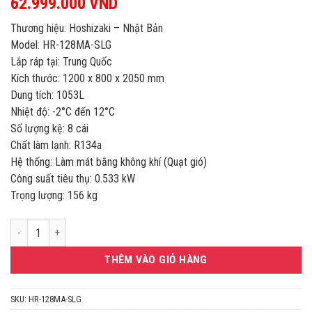
62.999.000
VND
Thương hiệu: Hoshizaki – Nhật Bản
Model: HR-128MA-SLG
Lắp ráp tại: Trung Quốc
Kích thước: 1200 x 800 x 2050 mm
Dung tích: 1053L
Nhiệt độ: -2°C đến 12°C
Số lượng kệ: 8 cái
Chất làm lạnh: R134a
Hệ thống: Làm mát bằng không khí (Quạt gió)
Công suất tiêu thụ: 0.533 kW
Trọng lượng: 156 kg
TỦ MÁT 2 CÁNH KÍNH 1053L HOSHIZAKI HR-128MA-SLG số lượng
THÊM VÀO GIỎ HÀNG
SKU:
HR-128MA-SLG