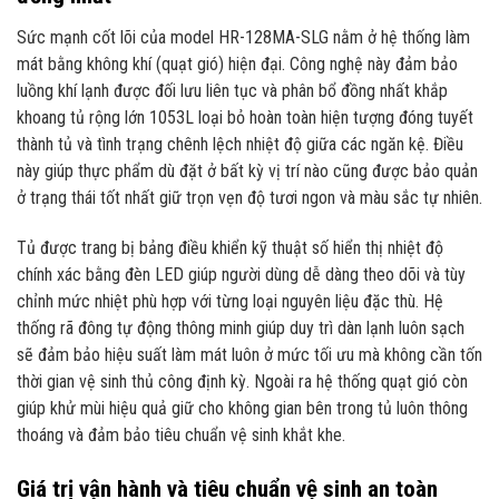
Sức mạnh cốt lõi của model HR-128MA-SLG nằm ở hệ thống làm
mát bằng không khí (quạt gió) hiện đại. Công nghệ này đảm bảo
luồng khí lạnh được đối lưu liên tục và phân bổ đồng nhất khắp
khoang tủ rộng lớn 1053L loại bỏ hoàn toàn hiện tượng đóng tuyết
thành tủ và tình trạng chênh lệch nhiệt độ giữa các ngăn kệ. Điều
này giúp thực phẩm dù đặt ở bất kỳ vị trí nào cũng được bảo quản
ở trạng thái tốt nhất giữ trọn vẹn độ tươi ngon và màu sắc tự nhiên.
Tủ được trang bị bảng điều khiển kỹ thuật số hiển thị nhiệt độ
chính xác bằng đèn LED giúp người dùng dễ dàng theo dõi và tùy
chỉnh mức nhiệt phù hợp với từng loại nguyên liệu đặc thù. Hệ
thống rã đông tự động thông minh giúp duy trì dàn lạnh luôn sạch
sẽ đảm bảo hiệu suất làm mát luôn ở mức tối ưu mà không cần tốn
thời gian vệ sinh thủ công định kỳ. Ngoài ra hệ thống quạt gió còn
giúp khử mùi hiệu quả giữ cho không gian bên trong tủ luôn thông
thoáng và đảm bảo tiêu chuẩn vệ sinh khắt khe.
Giá trị vận hành và tiêu chuẩn vệ sinh an toàn