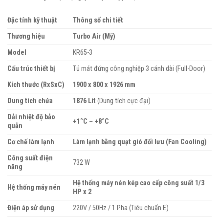
Đặc tính kỹ thuật
Thông số chi tiết
Thương hiệu
Turbo Air (Mỹ)
Model
KR65-3
Cấu trúc thiết bị
Tủ mát đứng công nghiệp 3 cánh dài (Full-Door)
Kích thước (RxSxC)
1900 x 800 x 1926 mm
Dung tích chứa
1876 Lít
(Dung tích cực đại)
Dải nhiệt độ bảo
+1°C ~ +8°C
quản
Cơ chế làm lạnh
Làm lạnh bằng quạt gió đối lưu (Fan Cooling)
Công suất điện
732 W
năng
Hệ thống máy nén kép cao cấp công suất 1/3
Hệ thống máy nén
HP x 2
Điện áp sử dụng
220V / 50Hz / 1 Pha (Tiêu chuẩn E)