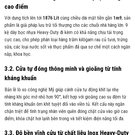
cao điểm
Với dung tích lên tới
1876 Lít
cùng chiều dài mặt tiền gần
1m9
, sản
phẩm là giải pháp lưu trữ tối thượng cho các chuỗi nhà hàng lớn. 9
kệ dây bọc nhựa Heavy-Duty đi kèm có khả năng chịu tải trọng
cực cao, cho phép phân loại hàng trăm kilôgam rau củ tươi, trứng
sữa, các loại nước sốt và thực phẩm đã qua sơ chế một cách ngăn
nắp, khoa học.
3.2. Cửa tự đóng thông minh và gioăng từ tính
kháng khuẩn
Bản lề lò xo công nghệ Mỹ giúp cánh cửa tự động khít lại nhẹ
nhàng khi góc mở nhỏ hơn 90°, kết hợp với gioăng cao su đệm từ
tính kháng khuẩn ôm khít tuyệt đối vào viền tủ. Kết cấu này ngăn
chặn triệt để tình trạng nhân viên quên đóng chặt cửa vào giờ cao
điểm, khóa chặt hơi lạnh bên trong và tiết kiệm điện năng tối đa.
3.3. Độ bền vĩnh cửu từ chất liệu Inox Heavy-Duty