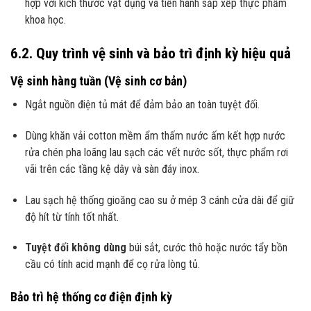
hợp với kích thước vật dụng và tiến hành sắp xếp thực phẩm
khoa học.
6.2. Quy trình vệ sinh và bảo trì định kỳ hiệu quả
Vệ sinh hàng tuần (Vệ sinh cơ bản)
Ngắt nguồn điện tủ mát để đảm bảo an toàn tuyệt đối.
Dùng khăn vải cotton mềm ẩm thấm nước ấm kết hợp nước
rửa chén pha loãng lau sạch các vết nước sốt, thực phẩm rơi
vãi trên các tầng kệ dây và sàn đáy inox.
Lau sạch hệ thống gioăng cao su ở mép 3 cánh cửa dài để giữ
độ hít từ tính tốt nhất.
Tuyệt đối không dùng
búi sắt, cước thô hoặc nước tẩy bồn
cầu có tính acid mạnh để cọ rửa lòng tủ.
Bảo trì hệ thống cơ điện định kỳ