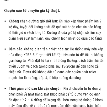
Khuyến cáo từ chuyên gia kỹ thuật:
Không chặn đường gió đối lưu:
Khi sắp xếp thực phẩm lên 9
kệ dây, tuyệt đối không chất đồ quá sát hoặc che kín các hàng
lỗ thổi gió ở vách lưng tủ. Đường đi của gió bị chặn sẽ làm suy
giảm hiệu suất làm lạnh, gây chênh lệch nhiệt độ giữa các tầng.
Đảm bảo không gian tản nhiệt nóc tủ:
Hệ thống máy nén kép
của dòng KR65-3 được thiết kế đặt trên nóc tủ để tối ưu không
gian lòng tủ. Phải đặt tủ tại vị trí thông thoáng, cách trần nhà tối
thiểu 30cm và cách tường phía sau 15-20cm để dàn nóng xả
nhiệt tốt. Tuyệt đối không đặt tủ cạnh các nguồn phát nhiệt
mạnh như lò nướng, bếp á, lò hấp nướng đa năng.
Thời gian chờ sau khi vận chuyển:
Khi di chuyển tủ từ đơn vị
phân phối về mặt bằng, bắt buộc phải để tủ đứng yên cố định
ổn định từ
2 – 4 tiếng
để lượng dầu bên trong hệ thống 2 block
máy lắng đều về vị trí cũ rồi mới cắm điện vận hành, tránh hiện