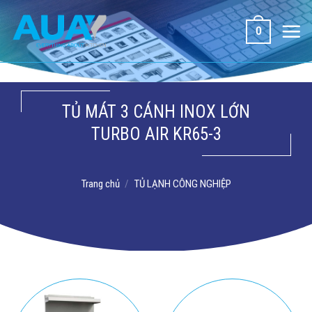
Bỏ
qua
0
nội
dung
TỦ MÁT 3 CÁNH INOX LỚN
TURBO AIR KR65-3
Trang chủ
/
TỦ LẠNH CÔNG NGHIỆP