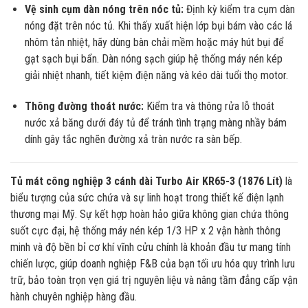
Vệ sinh cụm dàn nóng trên nóc tủ:
Định kỳ kiểm tra cụm dàn
nóng đặt trên nóc tủ. Khi thấy xuất hiện lớp bụi bám vào các lá
nhôm tản nhiệt, hãy dùng bàn chải mềm hoặc máy hút bụi để
gạt sạch bụi bẩn. Dàn nóng sạch giúp hệ thống máy nén kép
giải nhiệt nhanh, tiết kiệm điện năng và kéo dài tuổi thọ motor.
Thông đường thoát nước:
Kiểm tra và thông rửa lỗ thoát
nước xả băng dưới đáy tủ để tránh tình trạng màng nhầy bám
dính gây tắc nghẽn đường xả tràn nước ra sàn bếp.
Tủ mát công nghiệp 3 cánh dài Turbo Air KR65-3 (1876 Lít)
là
biểu tượng của sức chứa và sự linh hoạt trong thiết kế điện lạnh
thương mại Mỹ. Sự kết hợp hoàn hảo giữa không gian chứa thông
suốt cực đại, hệ thống máy nén kép 1/3 HP x 2 vận hành thông
minh và độ bền bỉ cơ khí vĩnh cửu chính là khoản đầu tư mang tính
chiến lược, giúp doanh nghiệp F&B của bạn tối ưu hóa quy trình lưu
trữ, bảo toàn trọn vẹn giá trị nguyên liệu và nâng tầm đẳng cấp vận
hành chuyên nghiệp hàng đầu.