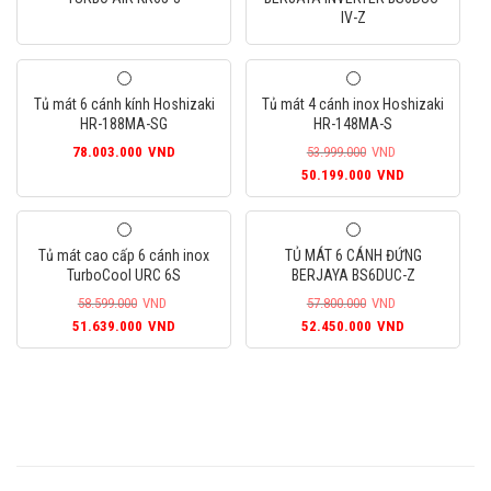
IV-Z
Tủ mát 6 cánh kính Hoshizaki
Tủ mát 4 cánh inox Hoshizaki
HR-188MA-SG
HR-148MA-S
78.003.000
VND
53.999.000
VND
Giá
Giá
50.199.000
VND
gốc
hiện
là:
tại
53.999.000VND.
là:
Tủ mát cao cấp 6 cánh inox
TỦ MÁT 6 CÁNH ĐỨNG
50.199.000
TurboCool URC 6S
BERJAYA BS6DUC-Z
58.599.000
VND
57.800.000
VND
Giá
Giá
Giá
Giá
51.639.000
VND
52.450.000
VND
gốc
hiện
gốc
hiện
là:
tại
là:
tại
58.599.000VND.
là:
57.800.000VND.
là:
51.639.000VND.
52.450.000