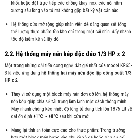
khối, hoặc đặt trực tiếp các chồng khay inox, các nồi hầm
xương sâu lòng vào tủ mà không gặp bất kỳ vật cản nào.
Hệ thống cửa mở rộng giúp nhân viên dễ dàng quan sát tổng
thể lượng thực phẩm tồn kho chỉ trong một cái nhìn, đẩy nhanh
tốc độ kiểm kê và lấy đồ.
2.2. Hệ thống máy nén kép độc đáo 1/3 HP x 2
Một trong những cải tiến công nghệ đắt giá nhất của model KR65-
3 là việc ứng dụng
hệ thống hai máy nén độc lập công suất 1/3
HP x 2
:
Thay vì sử dụng một block máy nén đơn cỡ lớn, hệ thống máy
nén kép giúp chia sẻ tải trọng làm lạnh một cách thông minh.
Máy nhanh chóng kéo nhiệt độ lòng tủ dung tích lớn 1876 Lít về
dải ổn định
+1°C ~ +8°C
sau khi cửa mở.
Mang lại tính an toàn cực cao cho thực phẩm: Trong trường
hợp một block máy bước vào chu kỳ xả đá hoặc gặp sự cố,