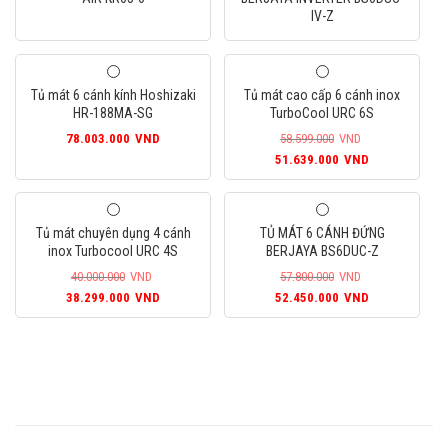
IV-Z
Tủ mát 6 cánh kính Hoshizaki
Tủ mát cao cấp 6 cánh inox
HR-188MA-SG
TurboCool URC 6S
78.003.000
VND
58.599.000
VND
Giá
Giá
51.639.000
VND
gốc
hiện
là:
tại
58.599.000VND.
là:
Tủ mát chuyên dụng 4 cánh
TỦ MÁT 6 CÁNH ĐỨNG
51.639.000
inox Turbocool URC 4S
BERJAYA BS6DUC-Z
40.000.000
VND
57.800.000
VND
Giá
Giá
Giá
Giá
38.299.000
VND
52.450.000
VND
gốc
hiện
gốc
hiện
là:
tại
là:
tại
40.000.000VND.
là:
57.800.000VND.
là:
38.299.000VND.
52.450.000