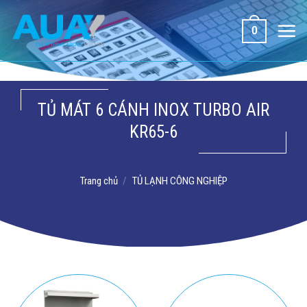
Bỏ
qua
0
nội
dung
TỦ MÁT 6 CÁNH INOX TURBO AIR
KR65-6
Trang chủ
/
TỦ LẠNH CÔNG NGHIỆP