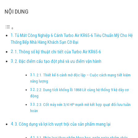
NỘI DUNG
Tủ Mát Công Nghiệp 6 Cánh Turbo Air KR65-6 Tiêu Chuẩn Mỹ Cho Hệ
Thống Bếp Nhà Hàng Khách Sạn Cỡ Đại
1. Thông số kỹ thuật chi tiết của Turbo Air KR65-6
2. Đặc điểm cấu tạo đột phá và ưu điểm vận hành
2.1. Thiết kế 6 cánh mở độc lập – Cuộc cách mạng tiết kiệm
năng lượng
2.2. Dung tích khổng lồ 1868 Lít cùng hệ thống 9 kệ dây cơ
động
2.3. Cốt máy nén 3/4 HP mạnh mẽ kết hợp quạt đối lưu tuần
hoàn
3. Công dụng và lợi ích vượt trội của sản phẩm mang lại
3.1. Phân loại thực phẩm khoa học, ngăn ngừa nhiễm chéo