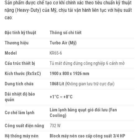
Sản phẩm được chế tạo cơ khí chính xác theo tiêu chuẩn kỹ thuật
nặng (Heavy-Duty) của Mỹ, chịu tải vận hành liên tục với hiệu suất
cao:
Đặc tính kỹ thuật
Thông số chi tiết
Thương hiệu
Turbo Air (Mỹ)
Model
KR65-6
Cấu trúc thiết bị
Tủ mát đứng đứng công nghiệp 6 cánh mở
Kích thước (RxSxC)
1900 x 800 x 1926 mm
Dung tích chứa
1868 Lít
(Không gian lưu trữ cực đại)
Dải nhiệt độ bảo
+1°C ~ +8°C
quản
Làm lạnh bằng quạt gió đối lưu (Fan
Cơ chế làm lạnh
Cooling)
Công suất điện năng
732 W
Hệ thống máy nén
Block máy nén cao cấp công suất 3/4 HP