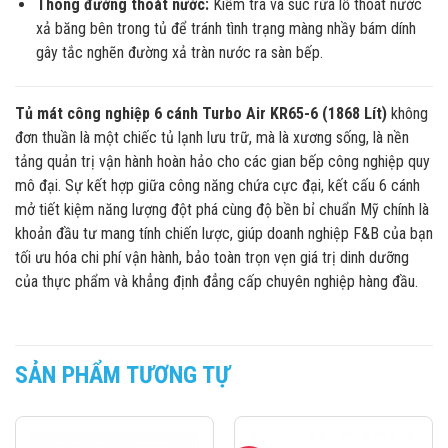
Thông đường thoát nước:
Kiểm tra và súc rửa lỗ thoát nước
xả băng bên trong tủ để tránh tình trạng màng nhầy bám dính
gây tắc nghẽn đường xả tràn nước ra sàn bếp.
Tủ mát công nghiệp 6 cánh Turbo Air KR65-6 (1868 Lít)
không
đơn thuần là một chiếc tủ lạnh lưu trữ, mà là xương sống, là nền
tảng quản trị vận hành hoàn hảo cho các gian bếp công nghiệp quy
mô đại. Sự kết hợp giữa công năng chứa cực đại, kết cấu 6 cánh
mở tiết kiệm năng lượng đột phá cùng độ bền bỉ chuẩn Mỹ chính là
khoản đầu tư mang tính chiến lược, giúp doanh nghiệp F&B của bạn
tối ưu hóa chi phí vận hành, bảo toàn trọn vẹn giá trị dinh dưỡng
của thực phẩm và khẳng định đẳng cấp chuyên nghiệp hàng đầu.
SẢN PHẨM TƯƠNG TỰ