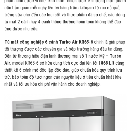
phẩm luôn được ví như “kho thóc” chiến lược. Khi lượng thực phẩm
cần bảo quản mỗi ngày lên tới hàng trăm kilôgam từ rau củ quả,
trứng sữa cho đến các loại sốt và thực phẩm đã sơ chế, các dòng
tủ mát 2 cánh hay 4 cánh thông thường hoàn toàn không thể đáp
ứng được nhu cầu.
Tủ mát công nghiệp 6 cánh Turbo Air KR65-6
chính là giải pháp
tối thượng được các chuyên gia và bếp trưởng hàng đầu tin dùng.
Đến từ thương hiệu điện lạnh thương mại số 1 nước Mỹ –
Turbo
Air
, model KR65-6 sở hữu dung tích cực đại lên tới
1868 Lít
cùng
thiết kế 6 cánh mở độc lập độc đáo, giúp chuẩn hóa quy trình lưu
trữ, bảo toàn độ tươi ngon của nguyên liệu ở tiêu chuẩn khắt khe
nhất và tối ưu hóa chi phí vận hành cho doanh nghiệp.