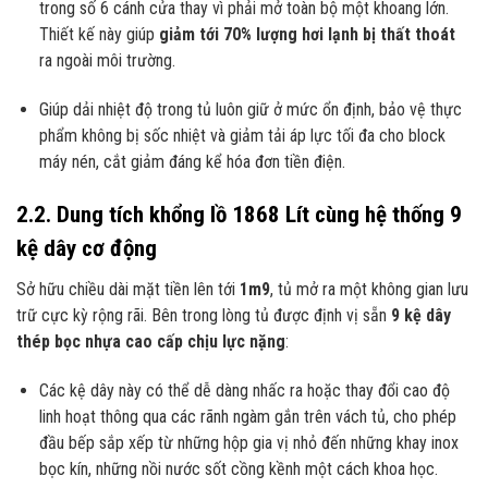
trong số 6 cánh cửa thay vì phải mở toàn bộ một khoang lớn.
Thiết kế này giúp
giảm tới 70% lượng hơi lạnh bị thất thoát
ra ngoài môi trường.
Giúp dải nhiệt độ trong tủ luôn giữ ở mức ổn định, bảo vệ thực
phẩm không bị sốc nhiệt và giảm tải áp lực tối đa cho block
máy nén, cắt giảm đáng kể hóa đơn tiền điện.
2.2. Dung tích khổng lồ 1868 Lít cùng hệ thống 9
kệ dây cơ động
Sở hữu chiều dài mặt tiền lên tới
1m9
, tủ mở ra một không gian lưu
trữ cực kỳ rộng rãi. Bên trong lòng tủ được định vị sẵn
9 kệ dây
thép bọc nhựa cao cấp chịu lực nặng
:
Các kệ dây này có thể dễ dàng nhấc ra hoặc thay đổi cao độ
linh hoạt thông qua các rãnh ngàm gắn trên vách tủ, cho phép
đầu bếp sắp xếp từ những hộp gia vị nhỏ đến những khay inox
bọc kín, những nồi nước sốt cồng kềnh một cách khoa học.