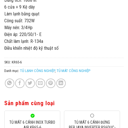
Dung tích: 1868 lít
6 cửa + 9 Kệ dây
Làm lạnh bằng quạt
Công suất: 732W
Máy nén: 3/4Hp
Điện áp: 220/50/1- E
Chất làm lạnh: R-134a
Điều khiển nhiệt độ kỹ thuật số
SKU:
KR65-6
Danh mục:
TỦ LẠNH CÔNG NGHIỆP
,
TỦ MÁT CÔNG NGHIỆP
Sản phẩm cùng loại
TỦ MÁT 6 CÁNH INOX TURBO
TỦ MÁT 6 CÁNH ĐỨNG
AIR KR65-6
BERJAYA INVERTER BS6DUC-