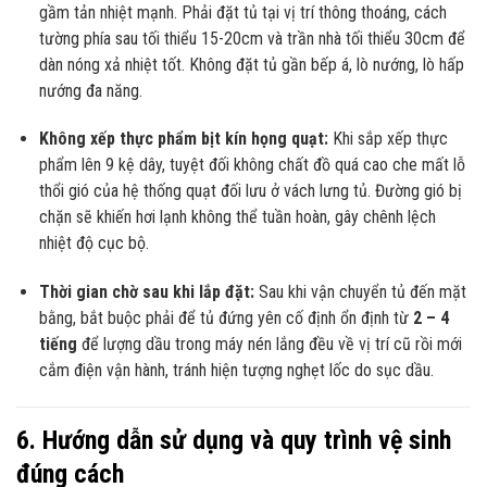
gầm tản nhiệt mạnh. Phải đặt tủ tại vị trí thông thoáng, cách
tường phía sau tối thiểu 15-20cm và trần nhà tối thiểu 30cm để
dàn nóng xả nhiệt tốt. Không đặt tủ gần bếp á, lò nướng, lò hấp
nướng đa năng.
Không xếp thực phẩm bịt kín họng quạt:
Khi sắp xếp thực
phẩm lên 9 kệ dây, tuyệt đối không chất đồ quá cao che mất lỗ
thổi gió của hệ thống quạt đối lưu ở vách lưng tủ. Đường gió bị
chặn sẽ khiến hơi lạnh không thể tuần hoàn, gây chênh lệch
nhiệt độ cục bộ.
Thời gian chờ sau khi lắp đặt:
Sau khi vận chuyển tủ đến mặt
bằng, bắt buộc phải để tủ đứng yên cố định ổn định từ
2 – 4
tiếng
để lượng dầu trong máy nén lắng đều về vị trí cũ rồi mới
cắm điện vận hành, tránh hiện tượng nghẹt lốc do sục dầu.
6. Hướng dẫn sử dụng và quy trình vệ sinh
đúng cách