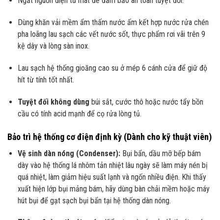
Ngắt nguồn điện tủ mát để đảm bảo an toàn tuyệt đối.
Dùng khăn vải mềm ẩm thấm nước ấm kết hợp nước rửa chén
pha loãng lau sạch các vết nước sốt, thực phẩm rơi vãi trên 9
kệ dây và lòng sàn inox.
Lau sạch hệ thống gioăng cao su ở mép 6 cánh cửa để giữ độ
hít từ tính tốt nhất.
Tuyệt đối không dùng
búi sắt, cước thô hoặc nước tẩy bồn
cầu có tính acid mạnh để cọ rửa lòng tủ.
Bảo trì hệ thống cơ điện định kỳ (Dành cho kỹ thuật viên)
Vệ sinh dàn nóng (Condenser):
Bụi bẩn, dầu mỡ bếp bám
dày vào hệ thống lá nhôm tản nhiệt lâu ngày sẽ làm máy nén bị
quá nhiệt, làm giảm hiệu suất lạnh và ngốn nhiều điện. Khi thấy
xuất hiện lớp bụi mảng bám, hãy dùng bàn chải mềm hoặc máy
hút bụi để gạt sạch bụi bẩn tại hệ thống dàn nóng.