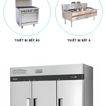
THIẾT BỊ BẾP ÂU
THIẾT BỊ BẾP Á