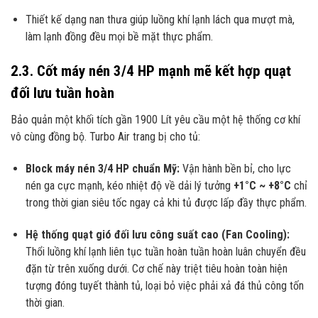
Thiết kế dạng nan thưa giúp luồng khí lạnh lách qua mượt mà,
làm lạnh đồng đều mọi bề mặt thực phẩm.
2.3. Cốt máy nén 3/4 HP mạnh mẽ kết hợp quạt
đối lưu tuần hoàn
Bảo quản một khối tích gần 1900 Lít yêu cầu một hệ thống cơ khí
vô cùng đồng bộ. Turbo Air trang bị cho tủ:
Block máy nén 3/4 HP chuẩn Mỹ:
Vận hành bền bỉ, cho lực
nén ga cực mạnh, kéo nhiệt độ về dải lý tưởng
+1°C ~ +8°C
chỉ
trong thời gian siêu tốc ngay cả khi tủ được lấp đầy thực phẩm.
Hệ thống quạt gió đối lưu công suất cao (Fan Cooling):
Thổi luồng khí lạnh liên tục tuần hoàn tuần hoàn luân chuyển đều
đặn từ trên xuống dưới. Cơ chế này triệt tiêu hoàn toàn hiện
tượng đóng tuyết thành tủ, loại bỏ việc phải xả đá thủ công tốn
thời gian.